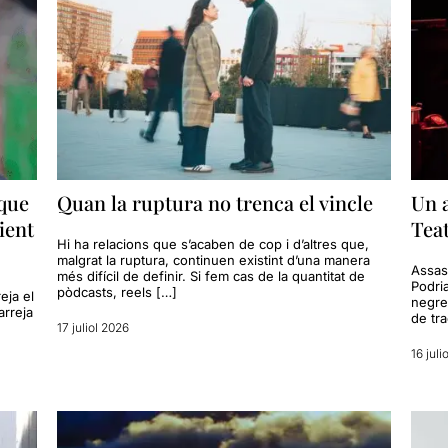
 que
Quan la ruptura no trenca el vincle
Un a
ient
Tea
Hi ha relacions que s’acaben de cop i d’altres que,
malgrat la ruptura, continuen existint d’una manera
Assass
més difícil de definir. Si fem cas de la quantitat de
Podria
pòdcasts, reels […]
eja el
negre
arreja
de tr
17 juliol 2026
16 juli