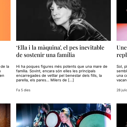
‘Ella i la màquina’, el pes inevitable
Une
de sostenir una família
repl
 de la
Hi ha poques figures més potents que una mare de
Sol, p
n
família. Sovint, encara són elles les principals
sembl
 en
encarregades de vetllar pel benestar dels fills, la
una c
parella, els pares… Milers de […]
vacan
Fa 5 dies
28 juli