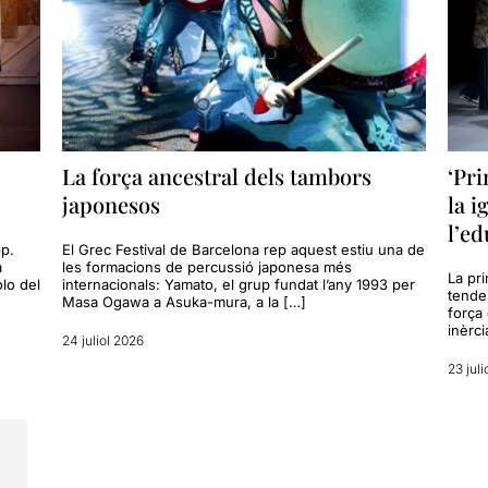
La força ancestral dels tambors
‘Pr
japonesos
la i
l’ed
pp.
El Grec Festival de Barcelona rep aquest estiu una de
a
les formacions de percussió japonesa més
La pr
olo del
internacionals: Yamato, el grup fundat l’any 1993 per
tende
Masa Ogawa a Asuka-mura, a la […]
força 
inèrci
24 juliol 2026
23 juli