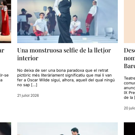
ar
Una monstruosa selfie de la lletjor
Des
interior
nom
Bar
No deixa de ser una bona paradoxa que el retrat
ir-se
pictòric més literàriament significatiu que mai li van
Teatre
la
fer a Oscar Wilde sigui, alhora, aquell del qual ningú
comun
no sap […]
anunci
IX Pr
21 juliol 2026
de la 
20 juli