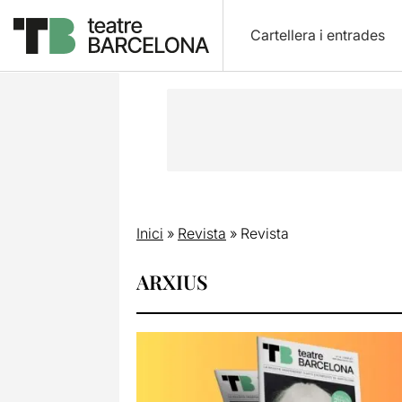
Cartellera i entrades
Inici
»
Revista
»
Revista
ARXIUS