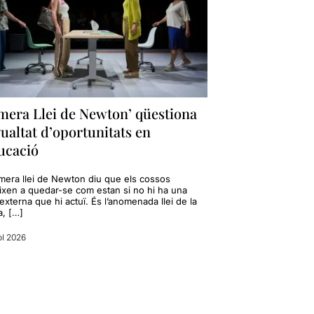
imera Llei de Newton’ qüestiona
gualtat d’oportunitats en
ucació
imera llei de Newton diu que els cossos
ixen a quedar-se com estan si no hi ha una
externa que hi actuï. És l’anomenada llei de la
a, […]
ol 2026