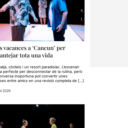
s vacances a ‘Cancun’ per
antejar tota una vida
latja, còctels i un resort paradisíac. L’escenari
a perfecte per desconnectar de la rutina, però
onversa inoportuna pot convertir unes
ces entre amics en una revisió completa de […]
ol 2026