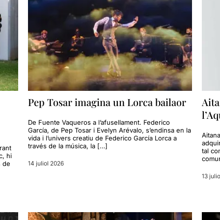
Pep Tosar imagina un Lorca bailaor
Ait
l’Aq
De Fuente Vaqueros a l’afusellament. Federico
García, de Pep Tosar i Evelyn Arévalo, s’endinsa en la
Aitana
vida i l’univers creatiu de Federico García Lorca a
adquir
través de la música, la […]
rant
tal c
, hi
comun
s de
14 juliol 2026
13 juli