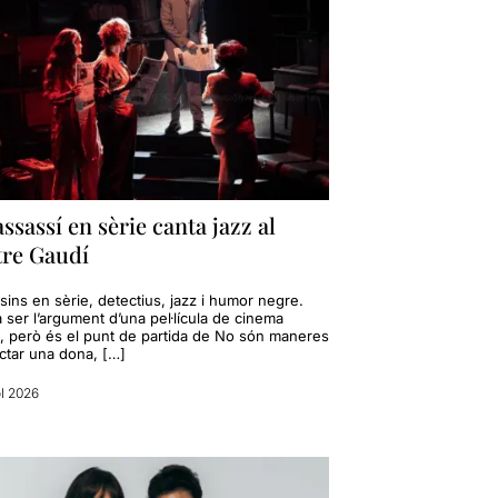
ssassí en sèrie canta jazz al
tre Gaudí
ins en sèrie, detectius, jazz i humor negre.
 ser l’argument d’una pel·lícula de cinema
, però és el punt de partida de No són maneres
actar una dona, […]
ol 2026