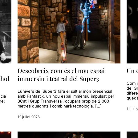
Descobreix com és el nou espai
Un c
rhol
immersiu i teatral del Super3
Com ja
del G
L’univers del Super3 farà el salt al món presencial
difere
cia
amb Fantàstix, un nou espai immersiu impulsat per
queda
re:
3Cat i Grup Transversal, ocuparà prop de 2.000
metres quadrats i combinarà tecnologia, […]
11 juli
12 juliol 2026