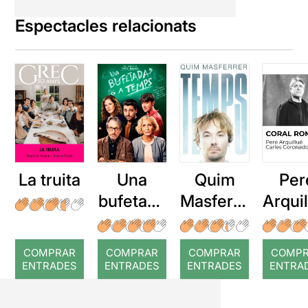
Espectacles relacionats
La truita
Una
Quim
Per
bufetada
Masferre
Arqui
a temps
r: Temps
: Cor
romp
COMPRAR
COMPRAR
COMPRAR
COMP
ENTRADES
ENTRADES
ENTRADES
ENTRA