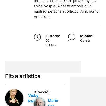
llarg de la Història. O fa quinze anys. O
ahir al vespre. A ser testimonis d’un
naufragi personal i col·lectiu. Amb humor.
Amb rigor.
Durada:
Idioma:
60
Català
minuts
Fitxa artística
Direcció:
Vicky
Mario
Peña
Gas