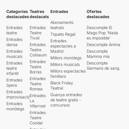
Categories
Teatres
Entrades
Ofertes
destacades
destacats
destacades
Abonaments
Entrades
Entrades
teatrals
Descompte El
teatre
Teatre
Mago Pop 'Nada
Tiquets Regal
Tívoli
es imposible'
Entrades
Entrades
dansa
Entrades
Descompte Ànima
espectacles a
Teatre
Entrades
Madrid
Descompte
Coliseum
musicals
Mamma mia
Millors monòlegs
Entrades
Entrades
Descompte
Millors musicals
Teatre
teatre
Germans de sang
Millors espectacles
Borràs
infantil
familiars
Entrades
Entrades
Black Friday
Teatre
òpera
Teatral
Romea
Entrades
Guanya entrades
Entrades
improvisació
de teatre gratis -
La
Entrades
concursos
Villarroel
monòlegs
Entrades
Teatre
Condal