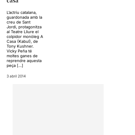
L’actriu catalana,
guardonada amb la
creu de Sant
Jordi, protagonitza
al Teatre Lliure el
colpidor monòleg A
Casa (Kabul), de
Tony Kushner.
Vicky Peña té
moltes ganes de
reprendre aquesta
peça […]
3 abril 2014