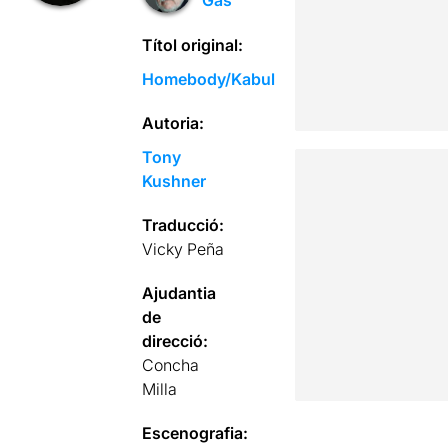
Títol original:
Homebody/Kabul
Autoria:
Tony
Kushner
Traducció:
Vicky Peña
Ajudantia
de
direcció:
Concha
Milla
Escenografia: