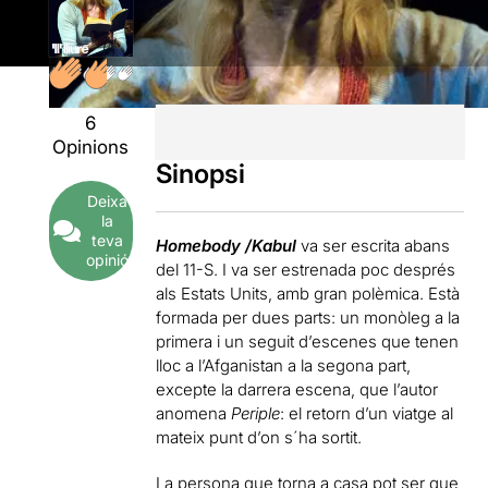
6
Opinions
Sinopsi
Deixa
la
teva
Homebody /Kabul
va ser escrita abans
opinió
del 11-S. I va ser estrenada poc després
als Estats Units, amb gran polèmica. Està
formada per dues parts: un monòleg a la
primera i un seguit d’escenes que tenen
lloc a l’Afganistan a la segona part,
excepte la darrera escena, que l’autor
anomena
Periple
: el retorn d’un viatge al
mateix punt d’on s´ha sortit.
La persona que torna a casa pot ser que