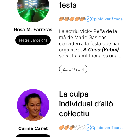
festa
Opinió verificada
Rosa M. Farreras
La actriu Vicky Peña de la
mà de Mario Gas ens
Teatre Barcelona
conviden a la festa que han
organitzat
A Casa (Kabul)
seva. La amfitriona és una
dona desequilibrada que
equilibra la seva solitud i la
20/04/2014
de la seva família en veu
alta. La empatia i la
imaginació la porten a
viatjar lluny del seu país,
La culpa
concretament a un país on
individual d’allò
també regna el desequilibri,
la contradicció. Encara hi
col·lectiu
ha molt més que se'm
escapa en aquest volcà de
Opinió verificada
Carme Canet
sentiments que aboca
aquesta gran actriu que ens