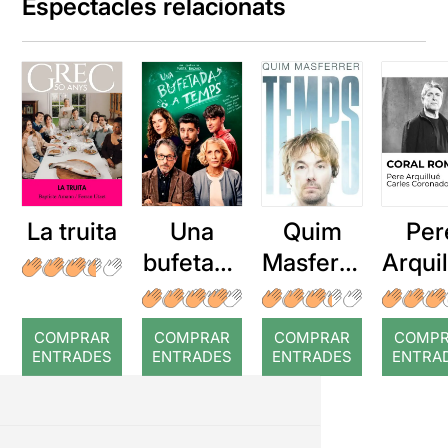
Espectacles relacionats
La truita
Una
Quim
Per
bufetada
Masferre
Arqui
a temps
r: Temps
: Cor
romp
COMPRAR
COMPRAR
COMPRAR
COMP
ENTRADES
ENTRADES
ENTRADES
ENTRA