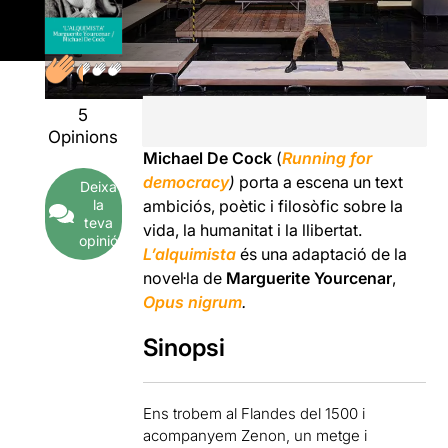
5
Opinions
Michael De Cock
(
Running for
democracy
)
porta a escena un text
Deixa
la
ambiciós, poètic i filosòfic sobre la
teva
vida, la humanitat i la llibertat.
opinió
L’alquimista
és una adaptació de la
novel·la de
Marguerite Yourcenar
,
Opus nigrum
.
Sinopsi
Ens trobem al Flandes del 1500 i
acompanyem Zenon, un metge i