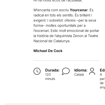
Hi ha molts ecos de l’actualitat.
M’encanta com escriu
Yourcenar
. És
radical en tots els sentits. És brillant i
exigent. I sobretot: ofereix –per la seva
forma– moltes oportunitats per a
l’escenari. Estic molt emocionat de portar
la història de l’alquimista Zenon al Teatre
Nacional de Catalunya.
Michael De Cock
Durada:
Idioma:
Ed
120
Català
A
minuts
par
de 
an