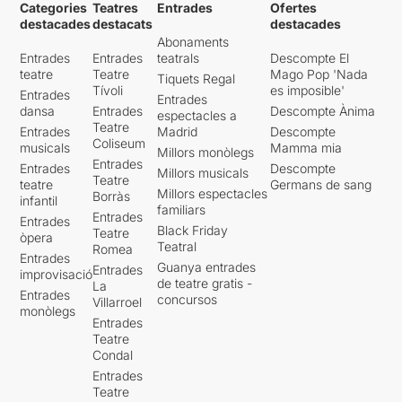
Categories
Teatres
Entrades
Ofertes
destacades
destacats
destacades
Abonaments
Entrades
Entrades
teatrals
Descompte El
teatre
Teatre
Mago Pop 'Nada
Tiquets Regal
Tívoli
es imposible'
Entrades
Entrades
dansa
Entrades
Descompte Ànima
espectacles a
Teatre
Entrades
Madrid
Descompte
Coliseum
musicals
Mamma mia
Millors monòlegs
Entrades
Entrades
Descompte
Millors musicals
Teatre
teatre
Germans de sang
Millors espectacles
Borràs
infantil
familiars
Entrades
Entrades
Black Friday
Teatre
òpera
Teatral
Romea
Entrades
Guanya entrades
Entrades
improvisació
de teatre gratis -
La
Entrades
concursos
Villarroel
monòlegs
Entrades
Teatre
Condal
Entrades
Teatre