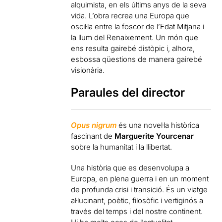
alquimista, en els últims anys de la seva
vida. L’obra
r
ecrea una Europa que
oscil·la entre la foscor de l’Edat Mitjana i
la llum del Renaixement. Un món que
ens resulta gairebé distòpic i, alhora,
esbossa qüestions de manera gairebé
visionària.
Paraules del director
Opus nigrum
és una novel·la històrica
fascinant de
Marguerite Yourcenar
sobre la humanitat i la llibertat.
Una història que es desenvolupa a
Europa, en plena guerra i en un moment
de profunda crisi i transició. És un viatge
al·lucinant, poètic, filosòfic i vertiginós a
través del temps i del nostre continent.