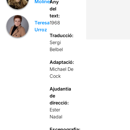
Moliner
Any
del
text:
1968
Teresa
Urroz
Traducció:
Sergi
Belbel
Adaptació:
Michael De
Cock
Ajudantia
de
direcció:
Ester
Nadal
Escenografia: