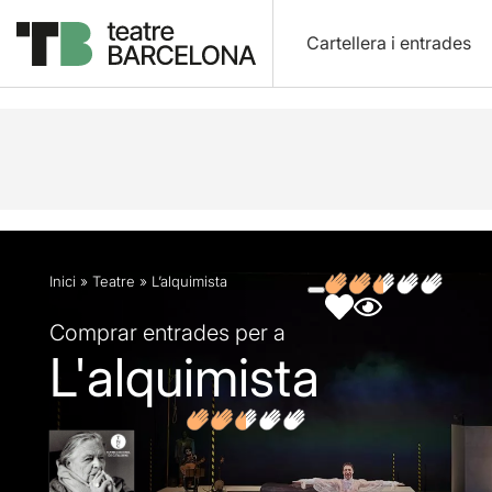
Cartellera i entrades
Descripció
Fitxa artística
Fotos i vídeos
Opin
Inici
»
Teatre
»
L’alquimista
Comprar entrades per a
L'alquimista