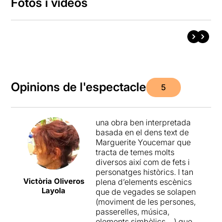
Fotos i vídeos
Opinions de l'espectacle
5
una obra ben interpretada
basada en el dens text de
Marguerite Youcemar que
tracta de temes molts
diversos així com de fets i
personatges històrics. I tan
Victòria Oliveros
plena d’elements escènics
Layola
que de vegades se solapen
(moviment de les persones,
passerelles, música,
elements simbòlics …) que