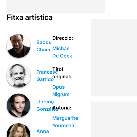
Fitxa artística
Direcció:
Babou
Michael
Cham
De Cock
Títol
Francesc
original:
Garrido
Opus
Nigrum
Llorenç
Autoria:
González
Marguerite
Yourcenar
Anna