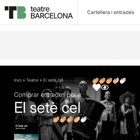
Cartellera i entrades
Descripció
Fitxa artística
Fotos i vídeos
Opin
Inici
»
Teatre
»
El setè cel
Comprar entrades per a
El setè cel