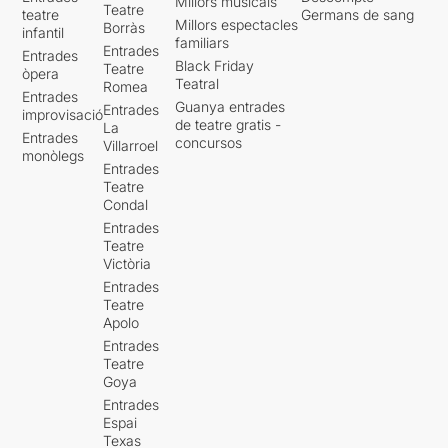
Millors musicals
Teatre
teatre
Germans de sang
Millors espectacles
Borràs
infantil
familiars
Entrades
Entrades
Black Friday
Teatre
òpera
Teatral
Romea
Entrades
Guanya entrades
Entrades
improvisació
de teatre gratis -
La
Entrades
concursos
Villarroel
monòlegs
Entrades
Teatre
Condal
Entrades
Teatre
Victòria
Entrades
Teatre
Apolo
Entrades
Teatre
Goya
Entrades
Espai
Texas