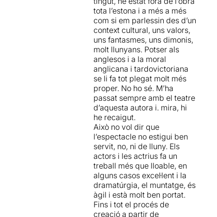
tingut, he estat fora de l’obra
capriciosa o trivialment
tota l’estona i a més a més
provocadora, sinó que
com si em parlessin des d’un
s’entenen com a part d’un
context cultural, uns valors,
dispositiu que vol integrar-
uns fantasmes, uns dimonis,
se com a part del missatge
molt llunyans. Potser als
de l’obra; l’absurda
anglesos i a la moral
tossudesa de l’home en la
anglicana i tardovictoriana
seva incansable insistència
se li fa tot plegat molt més
en forçar una homogeneïtat
proper. No ho sé. M’ha
impossible, doncs no han
passat sempre amb el teatre
nascut a la història dos
d’aquesta autora i. mira, hi
homes iguals.
he recaigut.
Això no vol dir que
El text de
Caryl Churchill
és
l’espectacle no estigui ben
una esbojarrada
servit, no, ni de lluny. Els
mescladissa de situacions
actors i les actrius fa un
cavalcades i superposades
treball més que lloable, en
que donen vida a escenes
alguns casos excel·lent i la
que parlen sobre la
dramatúrgia, el muntatge, és
tolerància i la repressió -
àgil i està molt ben portat.
principalment sexual- en
Fins i tot el procés de
dues èpoques diferents: les
creació a partir de
colònies angleses a l’Àfrica i