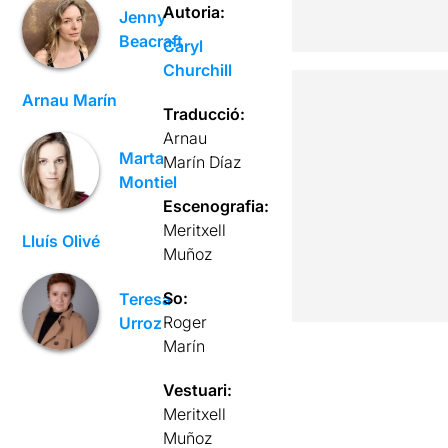
Autoria:
Jenny
Beacraft
Caryl
Churchill
Arnau Marín
Traducció:
Arnau
Marta
Marín Díaz
Montiel
Escenografia:
Meritxell
Lluís Olivé
Muñoz
So:
Teresa
Roger
Urroz
Marín
Vestuari:
Meritxell
Muñoz