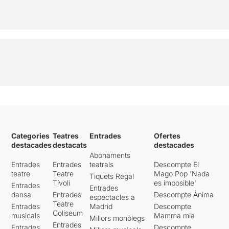
Categories
Teatres
Entrades
Ofertes
destacades
destacats
destacades
Abonaments
Entrades
Entrades
teatrals
Descompte El
teatre
Teatre
Mago Pop 'Nada
Tiquets Regal
Tívoli
es imposible'
Entrades
Entrades
dansa
Entrades
Descompte Ànima
espectacles a
Teatre
Entrades
Madrid
Descompte
Coliseum
musicals
Mamma mia
Millors monòlegs
Entrades
Entrades
Descompte