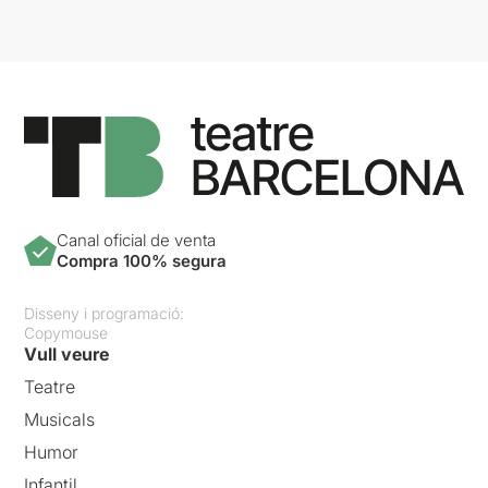
Canal oficial de venta
Compra 100% segura
Disseny i programació:
Copymouse
Vull veure
Teatre
Musicals
Humor
Infantil