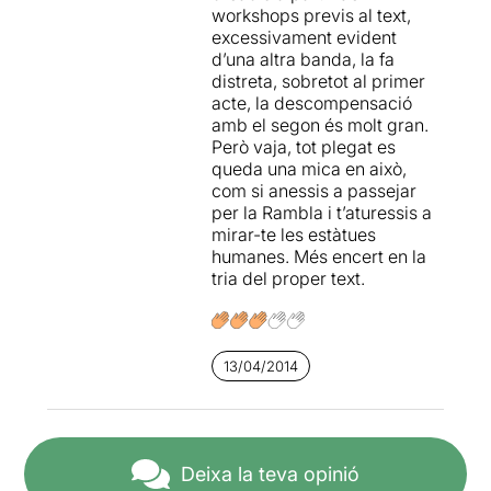
workshops previs al text,
la societat contemporània.
excessivament evident
La por com a nucli activador
d’una altra banda, la fa
i repressor de la inevitable
distreta, sobretot al primer
multiplicitat de l’espècie
acte, la descompensació
humana.
amb el segon és molt gran.
Però vaja, tot plegat es
Una obra singular i diferent,
queda una mica en això,
recomanada per a
com si anessis a passejar
espectadors interessats en
per la Rambla i t’aturessis a
nous llenguatges i
mirar-te les estàtues
propostes. No recomanada
humanes. Més encert en la
per a espectadors de cul
tria del proper text.
inquiet, doncs l’espectacle
dura quasi bé dues hores i
mitja (realment, una mica
més del que hagués estat
estrictament necessari).
13/04/2014
Deixa la teva opinió