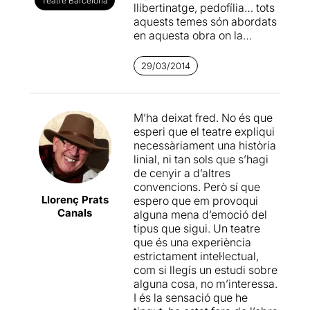
Teatre Barcelona
llibertinatge, pedofília… tots
aquests temes són abordats
en aquesta obra on la
directora
Glòria Balanyà
realitza el curiós experiment
29/03/2014
de reflectir trets psicològics
dels personatges a través
d’aspectes formals com
M’ha deixat fred. No és que
poden ser el vestuari, la
esperi que el teatre expliqui
fisonomia o el gènere de
necessàriament una història
l’actor que l'interpreta.
linial, ni tan sols que s’hagi
Destacar l'excel·lent feina
de cenyir a d’altres
dels actors!
convencions. Però sí que
Llorenç Prats
espero que em provoqui
Els passatges més
Canals
alguna mena d’emoció del
monstruosos són descrits
tipus que sigui. Un teatre
amb humor delirant, mentre
que és una experiència
que les situacions més
estrictament intel·lectual,
còmiques són narrades amb
com si llegís un estudi sobre
dramatisme histriònic. I cap
alguna cosa, no m’interessa.
d’aquestes decisions
I és la sensació que he
semblen fruit d’una ment