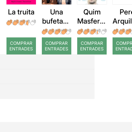
La truita
Una
Quim
Per
bufetada
Masferre
Arqui
a temps
r: Temps
: Cor
romp
COMPRAR
COMPRAR
COMPRAR
COMP
ENTRADES
ENTRADES
ENTRADES
ENTRA