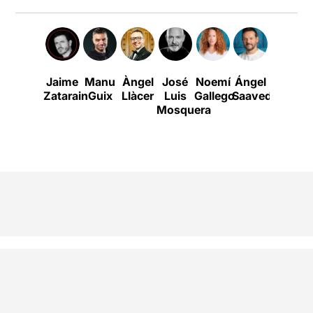
Jaime
Manu
Àngel
José
Noemí
Ángel
Víctor
Zatarain
Guix
Llàcer
Luis
Gallego
Saavedra
Gonzál
Á
Mosquera