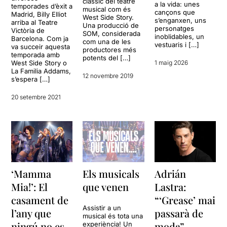
clàssic del teatre
a la vida: unes
temporades d’èxit a
musical com és
cançons que
Madrid, Billy Elliot
West Side Story.
s’enganxen, uns
arriba al Teatre
Una producció de
personatges
Victòria de
SOM, considerada
inoblidables, un
Barcelona. Com ja
com una de les
vestuaris i […]
va succeir aquesta
productores més
temporada amb
potents del […]
West Side Story o
1 maig 2026
La Familia Addams,
12 novembre 2019
s’espera […]
20 setembre 2021
‘Mamma
Els musicals
Adrián
Mia!’: El
que venen
Lastra:
casament de
“‘Grease’ mai
Assistir a un
l’any que
passarà de
musical és tota una
ningú no es
moda”
experiència! Un