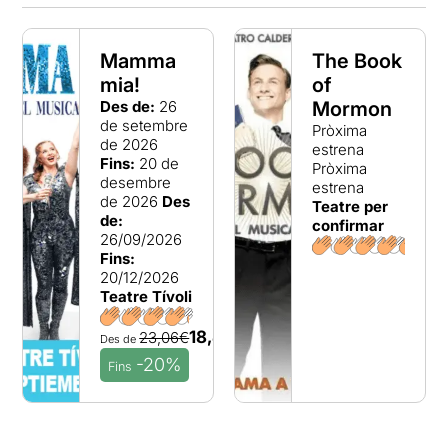
Mamma
The Book
mia!
of
Des de:
26
Mormon
de setembre
Pròxima
de 2026
estrena
Fins:
20 de
Pròxima
desembre
estrena
de 2026
Des
Teatre per
de:
confirmar
26/09/2026
Fins:
20/12/2026
Teatre Tívoli
18,45€
23,06€
Des de
-20%
Fins