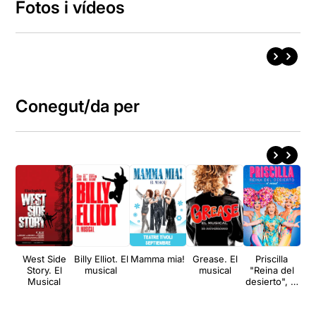
Fotos i vídeos
Conegut/da per
West Side
Billy Elliot. El
Mamma mia!
Grease. El
Priscilla
Pr
Story. El
musical
musical
"Reina del
Musical
desierto", el
musical