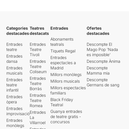
Categories
Teatres
Entrades
Ofertes
destacades
destacats
destacades
Abonaments
Entrades
Entrades
teatrals
Descompte El
teatre
Teatre
Mago Pop 'Nada
Tiquets Regal
Tívoli
es imposible'
Entrades
Entrades
dansa
Entrades
Descompte Ànima
espectacles a
Teatre
Entrades
Madrid
Descompte
Coliseum
musicals
Mamma mia
Millors monòlegs
Entrades
Entrades
Descompte
Millors musicals
Teatre
teatre
Germans de sang
Millors espectacles
Borràs
infantil
familiars
Entrades
Entrades
Black Friday
Teatre
òpera
Teatral
Romea
Entrades
Guanya entrades
Entrades
improvisació
de teatre gratis -
La
Entrades
concursos
Villarroel
monòlegs