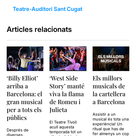
Teatre-Auditori Sant Cugat
Articles relacionats
‘Billy Elliot’
‘West Side
Els millors
arriba a
Story’ manté
musicals de
Barcelona: el
viva la flama
la cartellera
gran musical
de Romeu i
a Barcelona
per a tots els
Julieta
Assistir a un
públics
musical és tota una
El Teatre Tívoli
experiència! Un
acull aquesta
ritual que has de
Després de
temporada tot un
fer almenys un cop
diverses