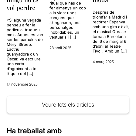
ritual que has de
vol perdre
fer almenys un cop
Després de
a la vida: unes
triomfar a Madrid i
cançons que
«Si alguna vegada
recórrer Espanya
s’enganxen, uns
penseu a fer la
amb una gira d’èxit,
personatges
pel·lícula, truqueu-
el musical Grease
inoblidables, un
me». Aquestes van
torna a Barcelona
vestuaris i […]
ser les paraules de
del 6 de març al 6
Meryl Streep.
d’abril al Teatre
28 abril 2025
L’actriu,
Tívoli. Amb un […]
guanyadora d’un
Oscar, va escriure
4 març 2025
una carta
d’agraïment a tot
l’equip del […]
17 novembre 2025
Veure tots els articles
Ha treballat amb