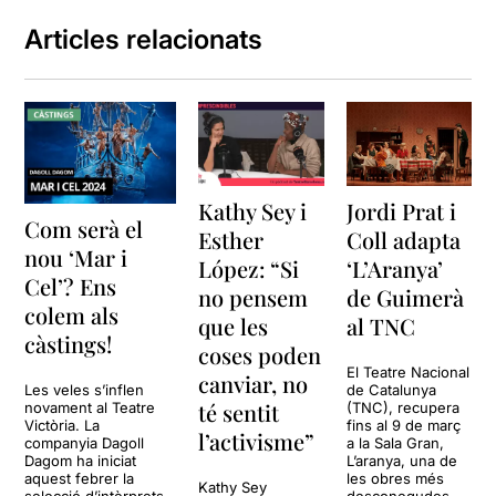
Articles relacionats
Kathy Sey i
Jordi Prat i
Com serà el
Esther
Coll adapta
nou ‘Mar i
López: “Si
‘L’Aranya’
Cel’? Ens
no pensem
de Guimerà
colem als
que les
al TNC
càstings!
coses poden
El Teatre Nacional
canviar, no
Les veles s’inflen
de Catalunya
té sentit
novament al Teatre
(TNC), recupera
Victòria. La
fins al 9 de març
l’activisme”
companyia Dagoll
a la Sala Gran,
Dagom ha iniciat
L’aranya, una de
aquest febrer la
les obres més
Kathy Sey
selecció d’intèrprets
desconegudes