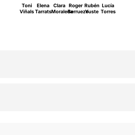
Toni
Elena
Clara
Roger
Rubén
Lucía
Andreu
Viñals
Tarrats
Moraleda
Berruezo
Yuste
Torres
Gallén