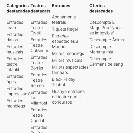
Categories
Teatres
Entrades
Ofertes
destacades
destacats
destacades
Abonaments
Entrades
Entrades
teatrals
Descompte El
teatre
Teatre
Mago Pop 'Nada
Tiquets Regal
Tívoli
es imposible'
Entrades
Entrades
dansa
Entrades
Descompte Ànima
espectacles a
Teatre
Entrades
Madrid
Descompte
Coliseum
musicals
Mamma mia
Millors monòlegs
Entrades
Entrades
Descompte
Millors musicals
Teatre
teatre
Germans de sang
Millors espectacles
Borràs
infantil
familiars
Entrades
Entrades
Black Friday
Teatre
òpera
Teatral
Romea
Entrades
Guanya entrades
Entrades
improvisació
de teatre gratis -
La
Entrades
concursos
Villarroel
monòlegs
Entrades
Teatre
Condal
Entrades
Teatre