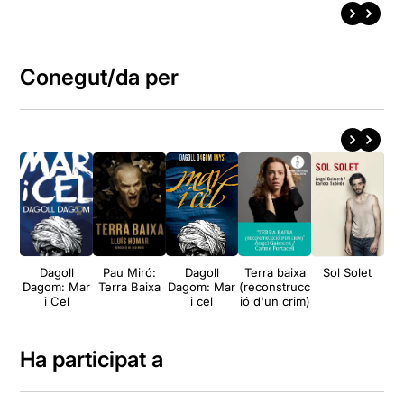
Conegut/da per
Dagoll
Pau Miró:
Dagoll
Terra baixa
Sol Solet
L
Dagom: Mar
Terra Baixa
Dagom: Mar
(reconstrucc
i Cel
i cel
ió d'un crim)
Ha participat a