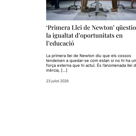
‘Primera Llei de Newton’ qüesti
la igualtat d’oportunitats en
l’educació
La primera llei de Newton diu que els cossos
tendeixen a quedar-se com estan si no hi ha u
força externa que hi actuï. És l’anomenada llei d
inèrcia, […]
23 juliol 2026