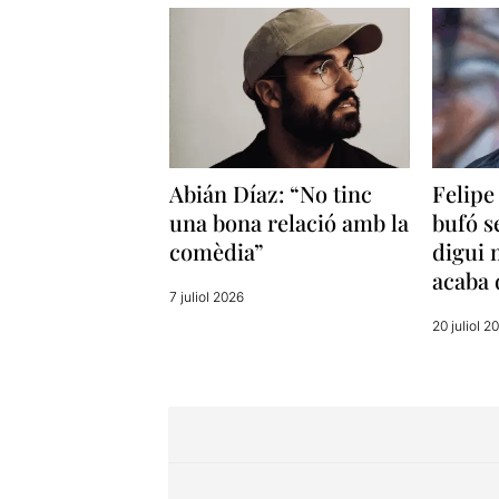
Abián Díaz: “No tinc
Felipe
una bona relació amb la
bufó s
comèdia”
digui 
acaba 
7 juliol 2026
20 juliol 2