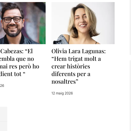
 Cabezas: “El
Olivia Lara Lagunas:
embla que no
“Hem trigat molt a
mai res però ho
crear històries
dient tot “
diferents per a
nosaltres”
026
12 maig 2026