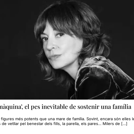
a màquina’, el pes inevitable de sostenir una família
figures més potents que una mare de família. Sovint, encara són elles le
e vetllar pel benestar dels fills, la parella, els pares… Milers de […]