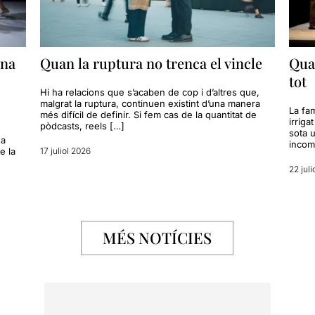
ona
Quan la ruptura no trenca el vincle
Quan
tot
Hi ha relacions que s’acaben de cop i d’altres que,
malgrat la ruptura, continuen existint d’una manera
La fam
més difícil de definir. Si fem cas de la quantitat de
irriga
pòdcasts, reels […]
sota u
na
incom
e la
17 juliol 2026
22 juli
MÉS NOTÍCIES