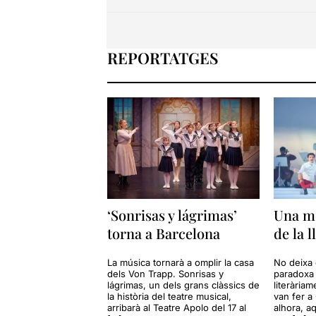
REPORTATGES
‘Sonrisas y lágrimas’
Una mo
torna a Barcelona
de la l
La música tornarà a omplir la casa
No deixa
dels Von Trapp. Sonrisas y
paradoxa 
lágrimas, un dels grans clàssics de
literàriam
la història del teatre musical,
van fer a
arribarà al Teatre Apolo del 17 al
alhora, a