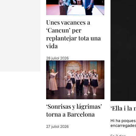
Unes vacances a
‘Cancun’ per
replantejar tota una
vida
28 juliol 2026
‘Sonrisas y lágrimas’
‘Ella i l
torna a Barcelona
Hi ha poques 
encarregades d
27 juliol 2026