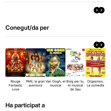
Conegut/da per
Rouge
PAN, la gran
Van Gogh, el
Boig per tu,
Orgasmos.
El
Fantastic
aventura
musical
el musical
La comedia
Y
Love
de Sau
hi
Fer
i
Ha participat a