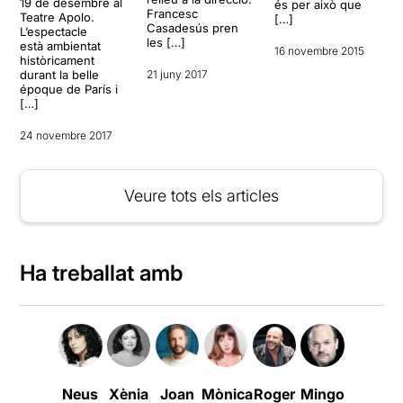
19 de desembre al
és per això que
Francesc
Teatre Apolo.
[…]
Casadesús pren
L’espectacle
les […]
està ambientat
16 novembre 2015
històricament
durant la belle
21 juny 2017
époque de París i
[…]
24 novembre 2017
Veure tots els articles
Ha treballat amb
Neus
Xènia
Joan
Mònica
Roger
Mingo
Núria