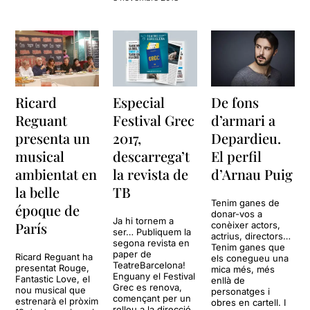
Ricard
Especial
De fons
Reguant
Festival Grec
d’armari a
presenta un
2017,
Depardieu.
musical
descarrega’t
El perfil
ambientat en
la revista de
d’Arnau Puig
la belle
TB
Tenim ganes de
époque de
donar-vos a
Ja hi tornem a
París
conèixer actors,
ser… Publiquem la
actrius, directors…
segona revista en
Tenim ganes que
paper de
Ricard Reguant ha
els conegueu una
TeatreBarcelona!
presentat Rouge,
mica més, més
Enguany el Festival
Fantastic Love, el
enllà de
Grec es renova,
nou musical que
personatges i
començant per un
estrenarà el pròxim
obres en cartell. I
relleu a la direcció.