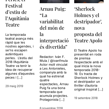
Festival
Arnau Puig:
‘Sherlock
d’estiu de
“La
Holmes y el
l’Aquitània
variabilitat
destripador’,
Teatre
del món de
nova
la
proposta del
La temporada
teatral avança més
interpretació
Teatre Apolo
ràpid que les
és divertida”
nostres agendes, i
se’ns escapen
El Teatre Apolo ha
autèntiques
presentat en roda
Redactor: Iván F.
perles. L’estiu del
de premsa
Mula / @ivanfmula
2018 l’Aquitània
l’espectacle amb el
Actor molt vinculat
Teatre va tenir la
qual inicia la nova
a Les Antonietes,
idea de recuperar
temporada 2018-
companyia amb la
algunes d’aquestes
19. Es tracta de
qual ha estrenat
peces i […]
Sherlock Holmes y
quatre
el destripador un
espectacles, Arnau
thriller d’autoria
29 maig 2019
Puig fa una bona
original inspirat […]
temporada que
acumula projectes.
19 setembre 2018
Protagonista […]
8 novembre 2018