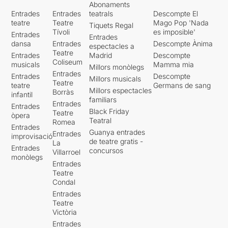
Abonaments
Entrades
Entrades
teatrals
Descompte El
teatre
Teatre
Mago Pop 'Nada
Tiquets Regal
Tívoli
es imposible'
Entrades
Entrades
dansa
Entrades
Descompte Ànima
espectacles a
Teatre
Entrades
Madrid
Descompte
Coliseum
musicals
Mamma mia
Millors monòlegs
Entrades
Entrades
Descompte
Millors musicals
Teatre
teatre
Germans de sang
Millors espectacles
Borràs
infantil
familiars
Entrades
Entrades
Black Friday
Teatre
òpera
Teatral
Romea
Entrades
Guanya entrades
Entrades
improvisació
de teatre gratis -
La
Entrades
concursos
Villarroel
monòlegs
Entrades
Teatre
Condal
Entrades
Teatre
Victòria
Entrades