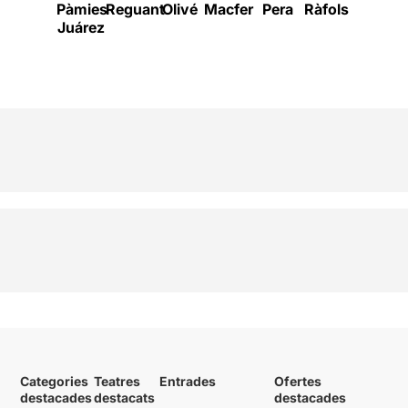
Pàmies
Reguant
Olivé
Macfer
Pera
Ràfols
García
Juárez
Categories
Teatres
Entrades
Ofertes
destacades
destacats
destacades