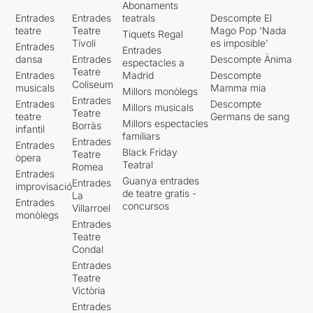
Abonaments
Entrades
Entrades
teatrals
Descompte El
teatre
Teatre
Mago Pop 'Nada
Tiquets Regal
Tívoli
es imposible'
Entrades
Entrades
dansa
Entrades
Descompte Ànima
espectacles a
Teatre
Entrades
Madrid
Descompte
Coliseum
musicals
Mamma mia
Millors monòlegs
Entrades
Entrades
Descompte
Millors musicals
Teatre
teatre
Germans de sang
Millors espectacles
Borràs
infantil
familiars
Entrades
Entrades
Black Friday
Teatre
òpera
Teatral
Romea
Entrades
Guanya entrades
Entrades
improvisació
de teatre gratis -
La
Entrades
concursos
Villarroel
monòlegs
Entrades
Teatre
Condal
Entrades
Teatre
Victòria
Entrades