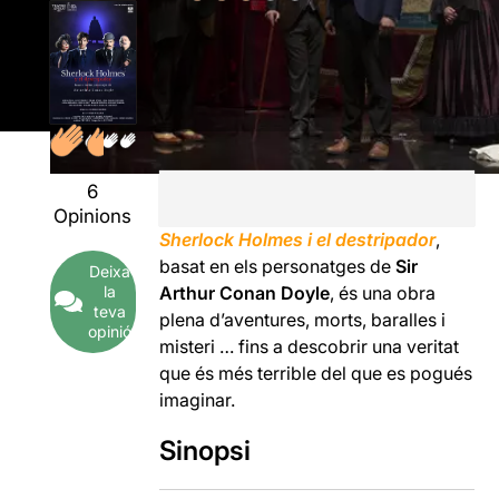
6
Opinions
Sherlock Holmes i el destripador
,
basat en els personatges de
Sir
Deixa
la
Arthur Conan Doyle
, és una obra
teva
plena d’aventures, morts, baralles i
opinió
misteri … fins a descobrir una veritat
que és més terrible del que es pogués
imaginar.
Sinopsi