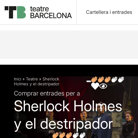
Cartellera i entrades
Descripció
Fitxa artística
Fotos i vídeos
Opin
Inici
»
Teatre
»
Sherlock
Holmes y el destripador
Comprar entrades per a
Sherlock Holmes
y el destripador