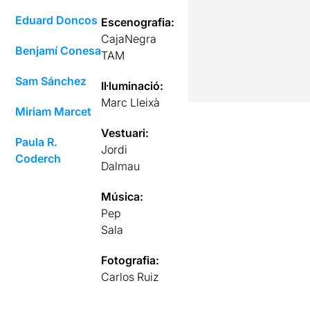
Eduard Doncos
Escenografia:
CajaNegra
Benjamí Conesa
TAM
Sam Sánchez
Il·luminació:
Marc Lleixà
Miriam Marcet
Vestuari:
Paula R.
Jordi
Coderch
Dalmau
Música:
Pep
Sala
Fotografia:
Carlos Ruiz