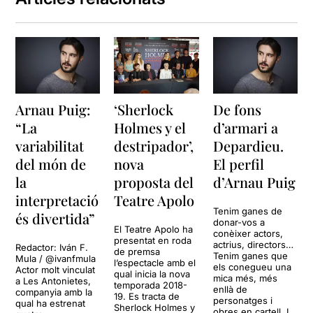
Arnau Puig:
‘Sherlock
De fons
“La
Holmes y el
d’armari a
variabilitat
destripador’,
Depardieu.
del món de
nova
El perfil
la
proposta del
d’Arnau Puig
interpretació
Teatre Apolo
Tenim ganes de
és divertida”
donar-vos a
El Teatre Apolo ha
conèixer actors,
presentat en roda
actrius, directors…
Redactor: Iván F.
de premsa
Tenim ganes que
Mula / @ivanfmula
l’espectacle amb el
els conegueu una
Actor molt vinculat
qual inicia la nova
mica més, més
a Les Antonietes,
temporada 2018-
enllà de
companyia amb la
19. Es tracta de
personatges i
qual ha estrenat
Sherlock Holmes y
obres en cartell. I