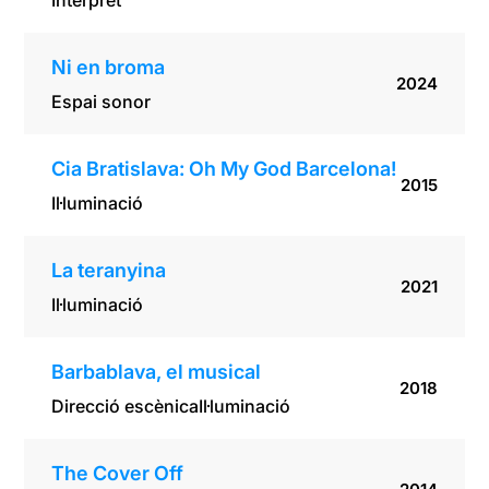
Intèrpret
Ni en broma
2024
Espai sonor
Cia Bratislava: Oh My God Barcelona!
2015
Il·luminació
La teranyina
2021
Il·luminació
Barbablava, el musical
2018
Direcció escènica
Il·luminació
The Cover Off