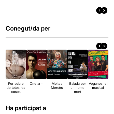
Conegut/da per
Per sobre
One arm
Moltes
Balada per
Veganos, el
Ni
de totes les
Mercès
un home
musical
coses
mort
Ha participat a