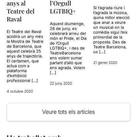
anys al
l’Orgull
Si t’agrada riure i
Teatre del
LGTBIQ+
t’agrada la música,
Raval
quina millor elecció
que anar a veure
Aquest diumenge,
un musical on la
28 de juny, es
El Teatre del Raval
comèdia sigui l’eix
celebrarà arreu del
acollirà un any més
primordial de la
món el Pride, el Dia
la Mostra de Teatre
proposta. Des de
de l’Orgull
de Barcelona, que
Teatre Barcelona,
LGTBIQ+, i des de
aquest celebrà 25
us […]
TeatreBarcelona
anys de trajectòria.
ens volem sumar
El certamen, que
parlant d’allò que
21 gener 2020
actua com a
ens agrada. Volem
plataforma
[…]
d’exhibició
professional […]
22 juny 2020
4 octubre 2020
Veure tots els articles