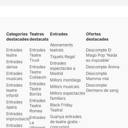
Categories
Teatres
Entrades
Ofertes
destacades
destacats
destacades
Abonaments
Entrades
Entrades
teatrals
Descompte El
teatre
Teatre
Mago Pop 'Nada
Tiquets Regal
Tívoli
es imposible'
Entrades
Entrades
dansa
Entrades
Descompte Ànima
espectacles a
Teatre
Entrades
Madrid
Descompte
Coliseum
musicals
Mamma mia
Millors monòlegs
Entrades
Entrades
Descompte
Millors musicals
Teatre
teatre
Germans de sang
Millors espectacles
Borràs
infantil
familiars
Entrades
Entrades
Black Friday
Teatre
òpera
Teatral
Romea
Entrades
Guanya entrades
Entrades
improvisació
de teatre gratis -
La
Entrades
concursos
Villarroel