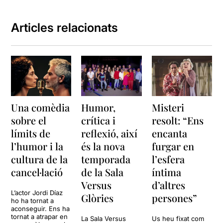
Articles relacionats
Una comèdia
Humor,
Misteri
sobre el
crítica i
resolt: “Ens
límits de
reflexió, així
encanta
l’humor i la
és la nova
furgar en
cultura de la
temporada
l’esfera
cancel·lació
de la Sala
íntima
Versus
d’altres
L’actor Jordi Díaz
Glòries
persones”
ho ha tornat a
aconseguir. Ens ha
tornat a atrapar en
La Sala Versus
Us heu fixat com