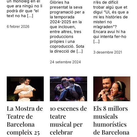
un monòleg en el
Glòries ha
n’és de difícil
que ara ningú no li
presentat la seva
trobar algú que et
podrà dir que “el
programació per a
digui “Ui, és que a
text no ha […]
la temporada
mi les històries de
2024-2025 en la
misteri no
6 febrer 2026
que inclouen,
m’agraden”?
entre altres, tres
Encara avui hi ha
produccions
qui intenta fer-ho
pròpies i una
[…]
coproducció. Sota
la direcció de […]
3 desembre 2021
24 setembre 2024
La Mostra de
10 escenes de
Els 8 millors
Teatre de
teatre
musicals
Barcelona
musical per
humorístics
compleix 25
celebrar
de Barcelona