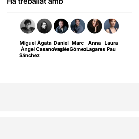
Ha treballat amb
Miguel
Àgata
Daniel
Marc
Anna
Laura
Mònica
Ángel
Casanovas
Anglès
Gómez
Lagares
Pau
Bofill
Sánchez