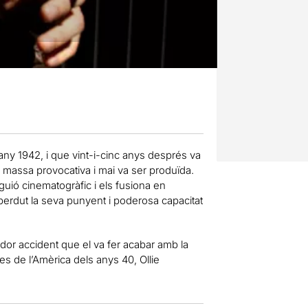
’any 1942, i que vint-i-cinc anys després va
ar massa provocativa i mai va ser produïda.
l guió cinematogràfic i els fusiona en
 perdut la seva punyent i poderosa capacitat
or accident que el va fer acabar amb la
s de l’Amèrica dels anys 40, Ollie