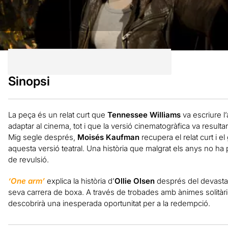
Sinopsi
La peça és un relat curt que
Tennessee Williams
va escriure l
adaptar al cinema, tot i que la versió cinematogràfica va result
Mig segle després,
Moisés Kaufman
recupera el relat curt i e
aquesta versió teatral. Una història que malgrat els anys no ha
de revulsió.
‘One arm’
explica la història d’
Ollie Olsen
després del devastad
seva carrera de boxa. A través de trobades amb ànimes solitàrie
descobrirà una inesperada oportunitat per a la redempció.