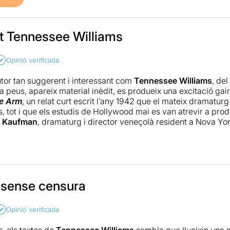
it Tennessee Williams
Opinió verificada
tor tan suggerent i interessant com
Tennessee Williams
, de
a peus, apareix material inèdit, es produeix una excitació ga
e Arm
, un relat curt escrit l’any 1942 que el mateix dramatur
 tot i que els estudis de Hollywood mai es van atrevir a produ
 Kaufman
, dramaturg i director veneçolà resident a Nova York,
gràfic en una versió teatral que, ara, ha dirigit
Agustí Estad
at i gran encert.
iment ample i variat per tractar-se d’una producció petita, l’
structura episòdica del text amb idees pràctiques i una certa o
e de la proposta és la seva capacitat de trobar el difícil equi
i sense censura
. Sense caure en la provocació ni en el puritanisme, ofereix un
ria d’aquest boxejador caigut en desgràcia. Potser caldria ro
Opinió verificada
 que les interpretacions tinguin més homogeneïtat i siguin del
ha reaccions i girs emocionals encara una mica forçats. Tot i 
, els textos de
Tennessee Williams
sembla que llueixin una m