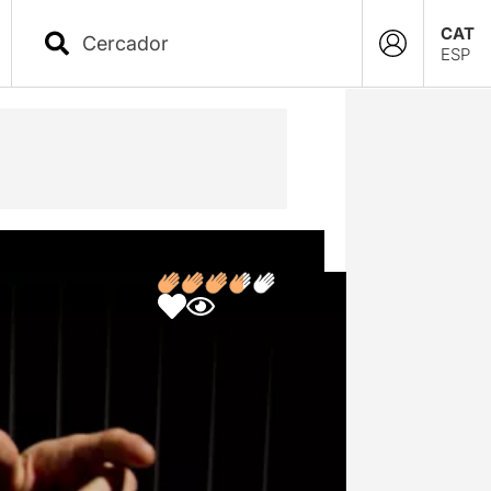
CAT
ESP