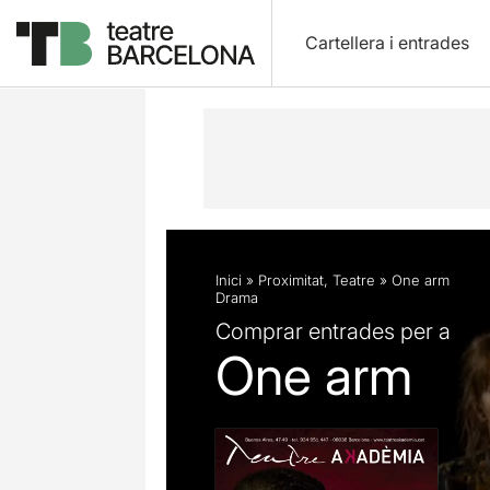
Cartellera i entrades
Descripció
Fitxa artística
Opinion
Inici
»
Proximitat
,
Teatre
»
One arm
Drama
Comprar entrades per a
One arm