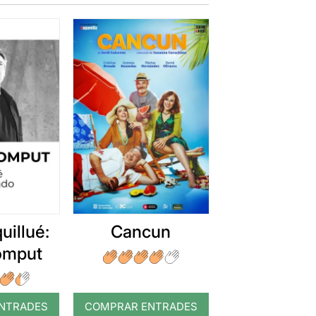
uillué:
Cancun
romput
NTRADES
COMPRAR ENTRADES