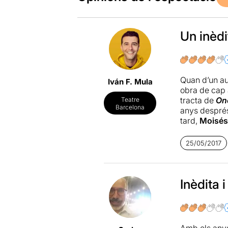
Un inèd
Quan d’un au
Iván F. Mula
obra de cap 
tracta de
On
Teatre
Barcelona
anys després,
tard,
Moisés
guió cinemato
molta habilit
25/05/2017
Amb un repart
bon ritme l’e
més destacabl
Inèdita 
de
Williams
trista histò
d’aconseguir
moments, hi 
Amb els anys