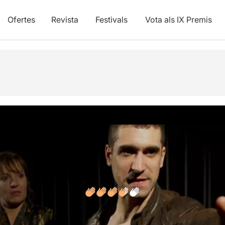
Ofertes
Revista
Festivals
Vota als IX Premis
s