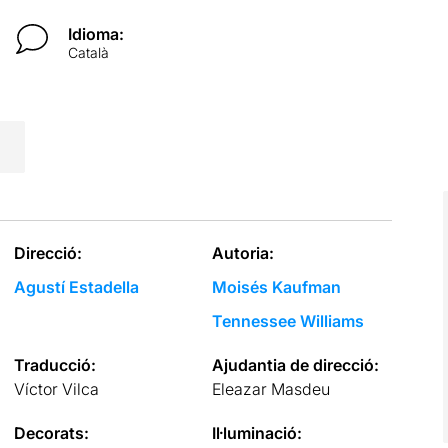
Idioma:
Català
Direcció:
Autoria:
Agustí Estadella
Moisés Kaufman
Tennessee Williams
Traducció:
Ajudantia de direcció:
Víctor Vilca
Eleazar Masdeu
Decorats:
Il·luminació: