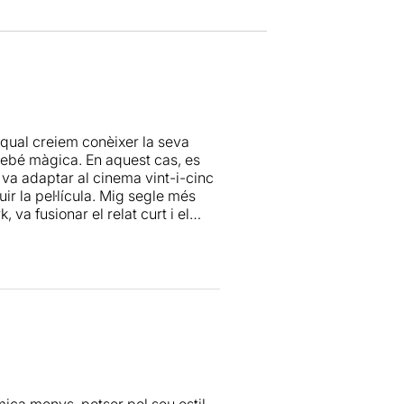
l qual creiem conèixer la seva
irebé màgica. En aquest cas, es
g va adaptar al cinema vint-i-cinc
ir la pel·lícula. Mig segle més
 va fusionar el relat curt i el
ella
pels escenaris catalans amb
espectacle resol amb agilitat i
riginalitat. Però, certament, el
libri que necessita l’atreviment
a visió propera i emotiva de la
dar més el muntatge per acabar
 tot creïbles ja que, en alguns
això, resulta una agradable
ica menys, potser pel seu estil