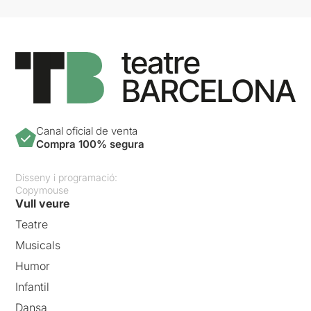
Canal oficial de venta
Compra 100% segura
Disseny i programació:
Copymouse
Vull veure
Teatre
Musicals
Humor
Infantil
Dansa