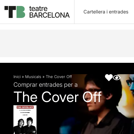
Cartellera i entrades
Descripció
Fitxa artística
Inici
»
Musicals
»
The Cover Off
Comprar entrades per a
The Cover Off