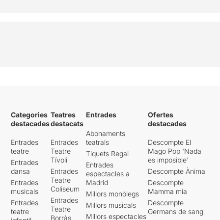
Categories
Teatres
Entrades
Ofertes
destacades
destacats
destacades
Abonaments
Entrades
Entrades
teatrals
Descompte El
teatre
Teatre
Mago Pop 'Nada
Tiquets Regal
Tívoli
es imposible'
Entrades
Entrades
dansa
Entrades
Descompte Ànima
espectacles a
Teatre
Entrades
Madrid
Descompte
Coliseum
musicals
Mamma mia
Millors monòlegs
Entrades
Entrades
Descompte
Millors musicals
Teatre
teatre
Germans de sang
Millors espectacles
Borràs