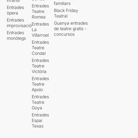
infantil
familiars
Entrades
Entrades
Black Friday
Teatre
òpera
Teatral
Romea
Entrades
Guanya entrades
Entrades
improvisació
de teatre gratis -
La
Entrades
concursos
Villarroel
monòlegs
Entrades
Teatre
Condal
Entrades
Teatre
Victòria
Entrades
Teatre
Apolo
Entrades
Teatre
Goya
Entrades
Espai
Texas