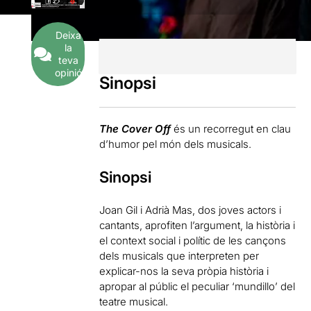
Deixa
la
teva
opinió
Sinopsi
The Cover Off
és un recorregut en clau
d’humor pel món dels musicals.
Sinopsi
Joan Gil i Adrià Mas, dos joves actors i
cantants, aprofiten l’argument, la història i
el context social i polític de les cançons
dels musicals que interpreten per
explicar-nos la seva pròpia història i
apropar al públic el peculiar ‘mundillo’ del
teatre musical.