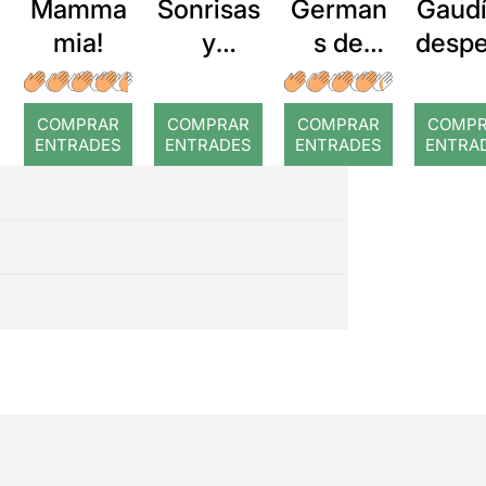
Mamma
Sonrisas
German
Gaudí
mia!
y
s de
despe
lágrimas
sang
r de
gen
COMPRAR
COMPRAR
COMPRAR
COMP
ENTRADES
ENTRADES
ENTRADES
ENTRA