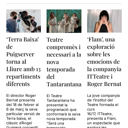
‘Terra Baixa’
‘Flam’, una
Teatre
de
exploració
compromès i
Puigserver
sobre les
necessari a la
torna al
emocions de
nova
Lliure amb 13
la companyia
temporada
repartiments
ITTeatre i
del
diferents
Roger Bernat
Tantarantana
El director Roger
La jove companyia
El Teatre
Bernat presenta
de l’Institut del
Tantarantana ha
del 18 de febrer al
Teatre formada el
presentat la
6 de març la seva
curs
programació que
particular versió de
16/17, ITTeatre,
conformarà la seva
Terra baixa, el
presenta a Flam,
nova temporada:
clàssic d’Àngel
un espectacle que
“Serà una
Guimerà convertit
explora les
temporada