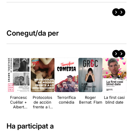
Conegut/da per
Francesc
Protocolos
Terrorífica
Roger
La first casi
Cuéllar +
de acción
comèdia
Bernat: Flam
blind date
Albert
frente a lo
Arribas: Illud
desconocido
Mysticum
#SR
Ha participat a