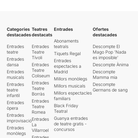
Categories
Teatres
Entrades
Ofertes
destacades
destacats
destacades
Abonaments
Entrades
Entrades
teatrals
Descompte El
teatre
Teatre
Mago Pop 'Nada
Tiquets Regal
Tívoli
es imposible'
Entrades
Entrades
dansa
Entrades
Descompte Ànima
espectacles a
Teatre
Entrades
Madrid
Descompte
Coliseum
musicals
Mamma mia
Millors monòlegs
Entrades
Entrades
Descompte
Millors musicals
Teatre
teatre
Germans de sang
Millors espectacles
Borràs
infantil
familiars
Entrades
Entrades
Black Friday
Teatre
òpera
Teatral
Romea
Entrades
Guanya entrades
Entrades
improvisació
de teatre gratis -
La
Entrades
concursos
Villarroel
monòlegs
Entrades