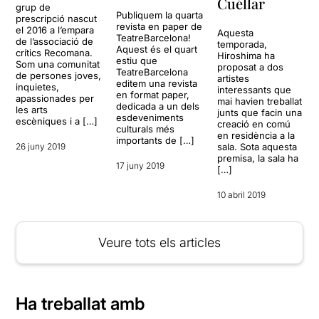
Cuéllar
grup de
Publiquem la quarta
prescripció nascut
revista en paper de
el 2016 a l’empara
Aquesta
TeatreBarcelona!
de l’associació de
temporada,
Aquest és el quart
crítics Recomana.
Hiroshima ha
estiu que
Som una comunitat
proposat a dos
TeatreBarcelona
de persones joves,
artistes
editem una revista
inquietes,
interessants que
en format paper,
apassionades per
mai havien treballat
dedicada a un dels
les arts
junts que facin una
esdeveniments
escèniques i a […]
creació en comú
culturals més
en residència a la
importants de […]
26 juny 2019
sala. Sota aquesta
premisa, la sala ha
17 juny 2019
[…]
10 abril 2019
Veure tots els articles
Ha treballat amb