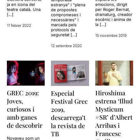
ja en icona del
emocions, dirigit
estranya” i “plena
teatre català. Una
per Roger Bernat,
de propostes
[…]
dramaturg, creador
compromeses i
escènic i ànima de
necessàries” i
la […]
marcada pels
11 febrer 2022
protocols de
seguretat […]
15 novembre 2019
12 setembre 2020
GREC 2019:
Hiroshima
Especial
Joves,
estrena ‘Illud
Festival Grec
curiosos i
Mysticum
2019,
amb ganes
#SR’ d’Albert
descarrega’t
de descobrir
Arribas i
la revista de
Francesc
TB
Novaveu som un