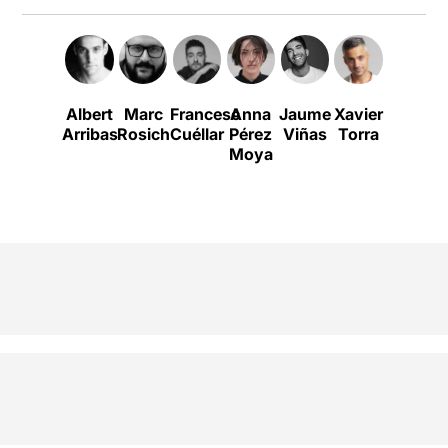
Albert
Marc
Francesc
Anna
Jaume
Xavier
Adrià
Arribas
Rosich
Cuéllar
Pérez
Viñas
Torra
Ardila
Moya