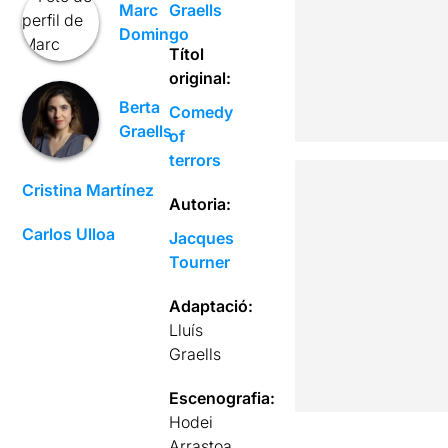
Graells
Marc
Domingo
Títol
original:
Berta
Comedy
Graells
of
terrors
Cristina Martínez
Autoria:
Carlos Ulloa
Jacques
Tourner
Adaptació:
Lluís
Graells
Escenografia:
Hodei
Arrastoa