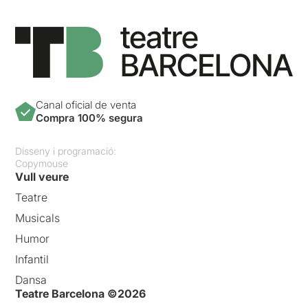
Canal oficial de venta
Compra 100% segura
Disseny i programació:
Copymouse
Vull veure
Teatre
Musicals
Humor
Infantil
Dansa
Teatre Barcelona ©2026