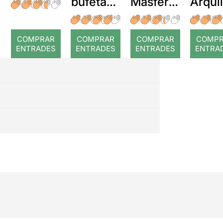
bufetada
Masferre
Arqui
a temps
r: Temps
: Cor
romp
COMPRAR
COMPRAR
COMPRAR
COMP
ENTRADES
ENTRADES
ENTRADES
ENTRA