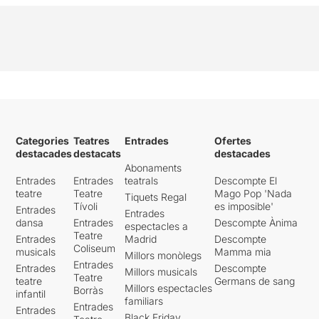
Categories
Teatres
Entrades
Ofertes
destacades
destacats
destacades
Abonaments
Entrades
Entrades
teatrals
Descompte El
teatre
Teatre
Mago Pop 'Nada
Tiquets Regal
Tívoli
es imposible'
Entrades
Entrades
dansa
Entrades
Descompte Ànima
espectacles a
Teatre
Entrades
Madrid
Descompte
Coliseum
musicals
Mamma mia
Millors monòlegs
Entrades
Entrades
Descompte
Millors musicals
Teatre
teatre
Germans de sang
Millors espectacles
Borràs
infantil
familiars
Entrades
Entrades
Black Friday