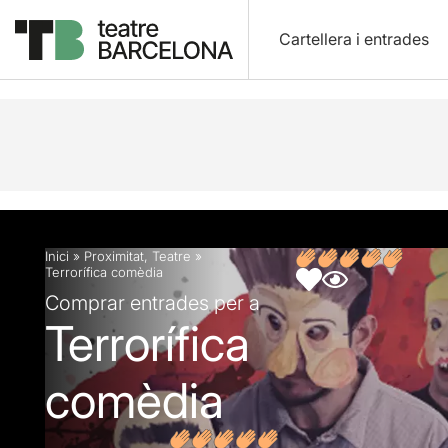
Cartellera i entrades
Descripció
Fitxa artística
Opinions
Inici
»
Proximitat
,
Teatre
»
Terrorífica comèdia
Comprar entrades per a
Terrorífica
comèdia