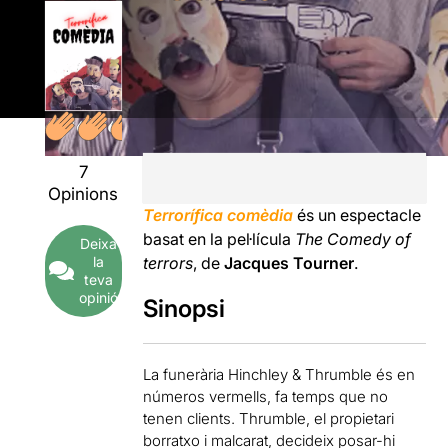
7
Opinions
Terrorífica comèdia
és un espectacle
basat en la pel·lícula
The Comedy of
Deixa
la
terrors
, de
Jacques Tourner
.
teva
opinió
Sinopsi
La funerària Hinchley & Thrumble és en
números vermells, fa temps que no
tenen clients. Thrumble, el propietari
borratxo i malcarat, decideix posar-hi