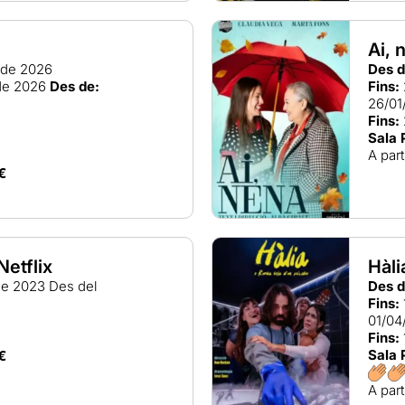
Ai, 
l de 2026
Des d
de 2026
Des de:
Fins:
26/01
Fins:
Sala 
A part
€
Netflix
Hàli
 de 2023
Des del
Des d
Fins:
01/04
Fins:
Sala 
€
A part