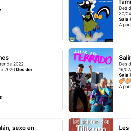
famí
Des d
€
30/0
Sala 
A part
nes
Sali
rer de 2022
Des d
de 2026
Des de:
19/02
Sala 
A part
€
lán, sexo en
Les 