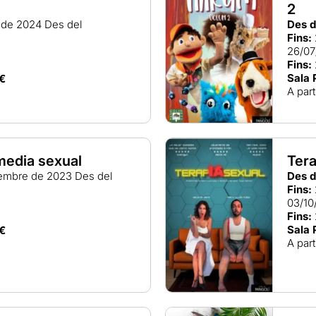
2
l de 2024
Des del
Des d
Fins:
26/07
Fins:
Sala 
€
A part
media sexual
Tera
vembre de 2023
Des del
Des d
Fins:
03/10
Fins:
Sala 
€
A part