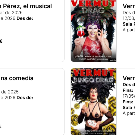
s Pérez, el musical
Ver
rer de 2026
Des d
de 2026
Des de:
12/03
Sala 
A part
€
una comedia
Ver
Des d
Fins:
y de 2025
17/05
de 2026
Des de:
Fins:
Sala 
A part
€