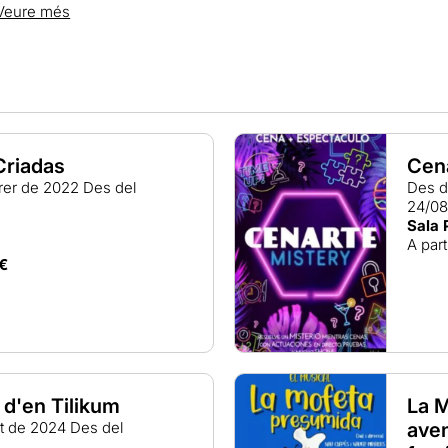
Veure més
Criadas
Cen
brer de 2022
Des del
Des d
24/0
Sala 
A part
€
 d'en Tilikum
La 
st de 2024
Des del
aven