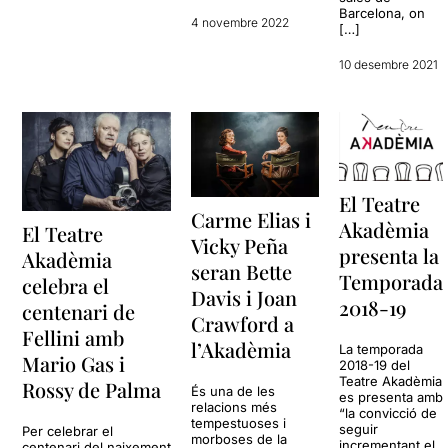
Barcelona, on
4 novembre 2022
[…]
10 desembre 2021
El Teatre
Carme Elias i
Akadèmia
El Teatre
Vicky Peña
presenta la
Akadèmia
seran Bette
Temporada
celebra el
Davis i Joan
2018-19
centenari de
Crawford a
Fellini amb
l’Akadèmia
La temporada
Mario Gas i
2018-19 del
Teatre Akadèmia
Rossy de Palma
És una de les
es presenta amb
relacions més
“la convicció de
tempestuoses i
seguir
Per celebrar el
morboses de la
incrementant el
centenari del naixement