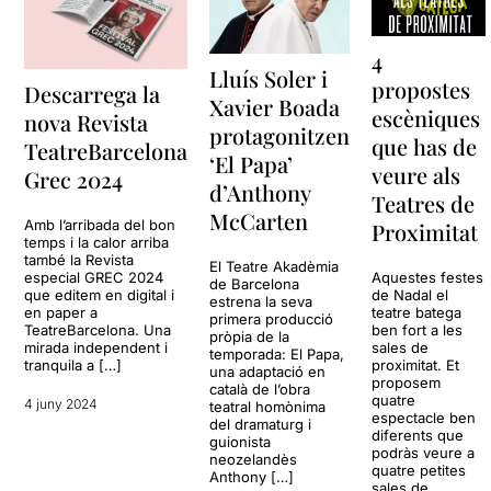
4
Lluís Soler i
propostes
Descarrega la
Xavier Boada
escèniques
nova Revista
protagonitzen
que has de
TeatreBarcelona
‘El Papa’
veure als
Grec 2024
d’Anthony
Teatres de
McCarten
Amb l’arribada del bon
Proximitat
temps i la calor arriba
també la Revista
El Teatre Akadèmia
especial GREC 2024
Aquestes festes
de Barcelona
que editem en digital i
de Nadal el
estrena la seva
en paper a
teatre batega
primera producció
TeatreBarcelona. Una
ben fort a les
pròpia de la
mirada independent i
sales de
temporada: El Papa,
tranquila a […]
proximitat. Et
una adaptació en
proposem
català de l’obra
quatre
4 juny 2024
teatral homònima
espectacle ben
del dramaturg i
diferents que
guionista
podràs veure a
neozelandès
quatre petites
Anthony […]
sales de