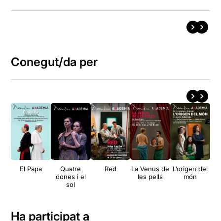
Conegut/da per
El Papa
Quatre
Red
La Venus de
L’origen del
A
dones i el
les pells
món
sol
Ha participat a