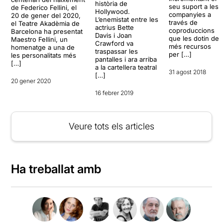
història de
seu suport a les
de Federico Fellini, el
Hollywood.
companyies a
20 de gener del 2020,
L’enemistat entre les
través de
el Teatre Akadèmia de
actrius Bette
coproduccions
Barcelona ha presentat
Davis i Joan
que les dotin de
Maestro Fellini, un
Crawford va
més recursos
homenatge a una de
traspassar les
per […]
les personalitats més
pantalles i ara arriba
[…]
a la cartellera teatral
31 agost 2018
[…]
20 gener 2020
16 febrer 2019
Veure tots els articles
Ha treballat amb