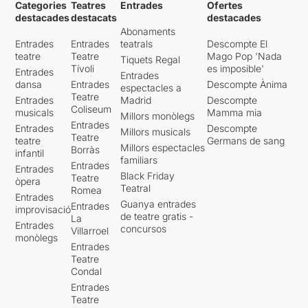
Categories
Teatres
Entrades
Ofertes
destacades
destacats
destacades
Abonaments
Entrades
Entrades
teatrals
Descompte El
teatre
Teatre
Mago Pop 'Nada
Tiquets Regal
Tívoli
es imposible'
Entrades
Entrades
dansa
Entrades
Descompte Ànima
espectacles a
Teatre
Entrades
Madrid
Descompte
Coliseum
musicals
Mamma mia
Millors monòlegs
Entrades
Entrades
Descompte
Millors musicals
Teatre
teatre
Germans de sang
Millors espectacles
Borràs
infantil
familiars
Entrades
Entrades
Black Friday
Teatre
òpera
Teatral
Romea
Entrades
Guanya entrades
Entrades
improvisació
de teatre gratis -
La
Entrades
concursos
Villarroel
monòlegs
Entrades
Teatre
Condal
Entrades
Teatre