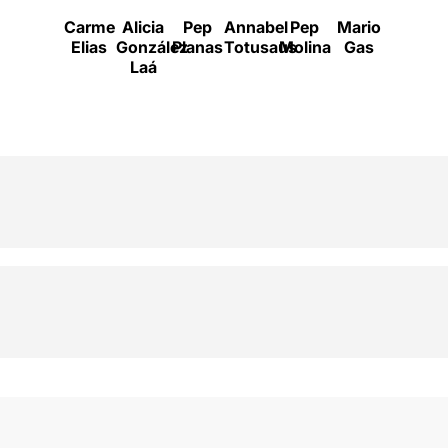
Carme
Alicia
Pep
Annabel
Pep
Mario
Màrius
Elias
González
Planas
Totusaus
Molina
Gas
Hernán
Laá