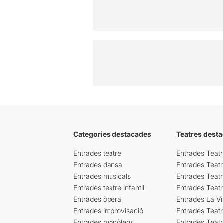
Categories destacades
Teatres desta
Entrades teatre
Entrades Teatr
Entrades dansa
Entrades Teat
Entrades musicals
Entrades Teatr
Entrades teatre infantil
Entrades Teat
Entrades òpera
Entrades La Vil
Entrades improvisació
Entrades Teat
Entrades monòlegs
Entrades Teatr