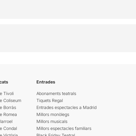
cats
Entrades
e Tívoli
Abonaments teatrals
re Coliseum
Tiquets Regal
e Borràs
Entrades espectacles a Madrid
re Romea
Millors monòlegs
larroel
Millors musicals
re Condal
Millors espectacles familiars
e Victòria
Black Friday Teatral