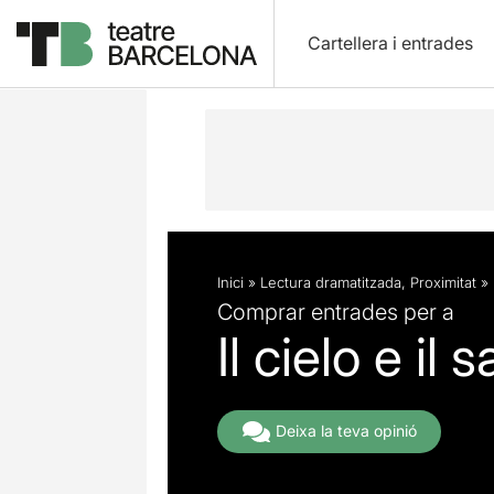
Cartellera i entrades
Descripció
Fitxa artística
Inici
»
Lectura dramatitzada
,
Proximitat
»
Comprar entrades per a
Il cielo e il
Deixa la teva opinió