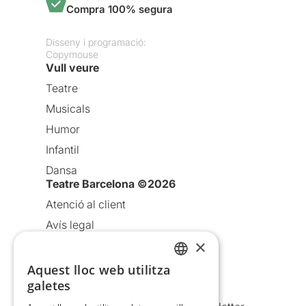
Compra 100% segura
Disseny i programació:
Copymouse
Vull veure
Teatre
Musicals
Humor
Infantil
Dansa
Teatre Barcelona ©2026
Atenció al client
Avís legal
×
Política de privacitat
Política de cookies
Aquest lloc web utilitza
CATALAN
galetes
Condicions d’ús
SPANISH