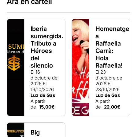
Ara en cartell
Iberia
Homenatge
sumergida.
a
Tributo a
Raffaella
Héroes
Carrà:
del
Hola
silencio
Raffaella!
El 16
El 23
d'octubre de
d'octubre de
2026
El
2026
El
16/10/2026
23/10/2026
Luz de Gas
Luz de Gas
A partir
A partir
de
15,00€
de
22,00€
Big