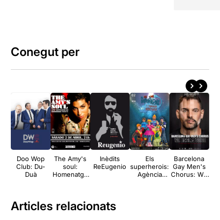
Conegut per
Doo Wop
The Amy's
Inèdits
Els
Barcelona
Club: Du-
soul:
ReEugenio
superherois:
Gay Men's
R
Duà
Homenatge
Agència
Chorus: We
a Amy
Secreta
have a voice
R
Winehouse
Articles relacionats