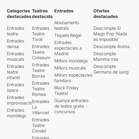
Categories
Teatres
Entrades
Ofertes
destacades
destacats
destacades
Abonaments
Entrades
Entrades
teatrals
Descompte El
teatre
Teatre
Mago Pop 'Nada
Tiquets Regal
Tívoli
es imposible'
Entrades
Entrades
dansa
Entrades
Descompte Ànima
espectacles a
Teatre
Entrades
Madrid
Descompte
Coliseum
musicals
Mamma mia
Millors monòlegs
Entrades
Entrades
Descompte
Millors musicals
Teatre
teatre
Germans de sang
Millors espectacles
Borràs
infantil
familiars
Entrades
Entrades
Black Friday
Teatre
òpera
Teatral
Romea
Entrades
Guanya entrades
Entrades
improvisació
de teatre gratis -
La
Entrades
concursos
Villarroel
monòlegs
Entrades
Teatre
Condal
Entrades