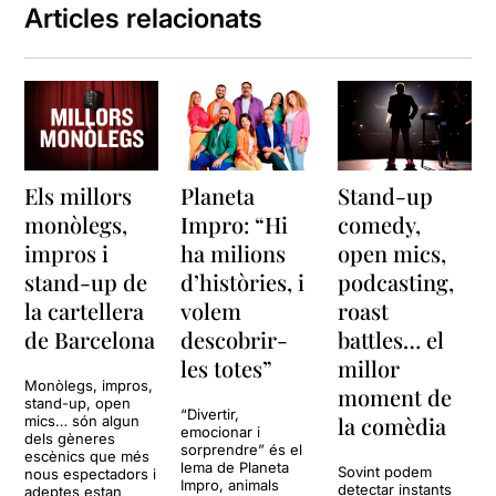
Articles relacionats
Els millors
Planeta
Stand-up
monòlegs,
Impro: “Hi
comedy,
impros i
ha milions
open mics,
stand-up de
d’històries, i
podcasting,
la cartellera
volem
roast
de Barcelona
descobrir-
battles… el
les totes”
millor
Monòlegs, impros,
moment de
stand-up, open
“Divertir,
la comèdia
mics… són algun
emocionar i
dels gèneres
sorprendre” és el
escènics que més
lema de Planeta
Sovint podem
nous espectadors i
Impro, animals
detectar instants
adeptes estan