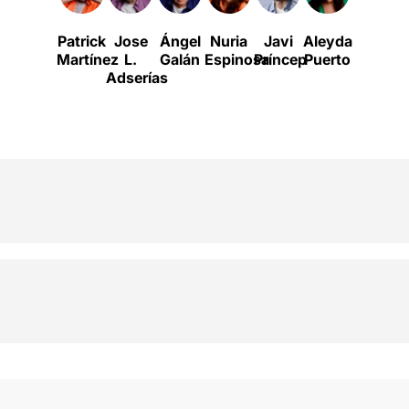
Patrick
Jose
Ángel
Nuria
Javi
Aleyda
Alexand
A
Martínez
L.
Galán
Espinosa
Príncep
Puerto
Flores
Adserías