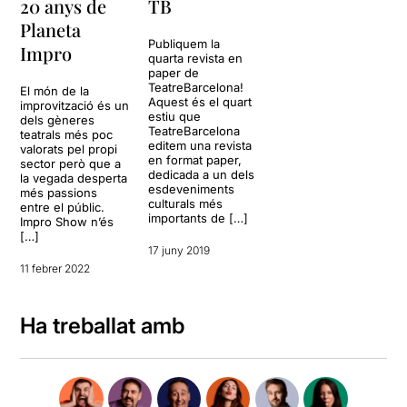
20 anys de
TB
Planeta
Publiquem la
Impro
quarta revista en
paper de
TeatreBarcelona!
El món de la
Aquest és el quart
improvització és un
estiu que
dels gèneres
TeatreBarcelona
teatrals més poc
editem una revista
valorats pel propi
en format paper,
sector però que a
dedicada a un dels
la vegada desperta
esdeveniments
més passions
culturals més
entre el públic.
importants de […]
Impro Show n’és
[…]
17 juny 2019
11 febrer 2022
Ha treballat amb