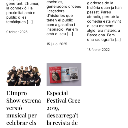
escènics,
gloriosos de la
generant. L’humor,
generadors d’idees
història quan ja han
la connexió i la
i caçadors
passat. Pareu
proximitat amb el
d’històries que
atenció, perquè la
públic o les
tenen el públic
comèdia està vivint
temàtiques […]
com a gasolina i
el seu moment
inspiració. Parlem
àlgid, ara mateix, a
9 febrer 2026
amb el seu […]
Barcelona. Fem
una radiografia […]
15 juliol 2025
18 febrer 2022
L’Impro
Especial
Show estrena
Festival Grec
versió
2019,
musical per
descarrega’t
celebrar els
la revista de