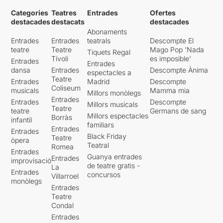
Categories
Teatres
Entrades
Ofertes
destacades
destacats
destacades
Abonaments
Entrades
Entrades
teatrals
Descompte El
teatre
Teatre
Mago Pop 'Nada
Tiquets Regal
Tívoli
es imposible'
Entrades
Entrades
dansa
Entrades
Descompte Ànima
espectacles a
Teatre
Entrades
Madrid
Descompte
Coliseum
musicals
Mamma mia
Millors monòlegs
Entrades
Entrades
Descompte
Millors musicals
Teatre
teatre
Germans de sang
Millors espectacles
Borràs
infantil
familiars
Entrades
Entrades
Black Friday
Teatre
òpera
Teatral
Romea
Entrades
Guanya entrades
Entrades
improvisació
de teatre gratis -
La
Entrades
concursos
Villarroel
monòlegs
Entrades
Teatre
Condal
Entrades