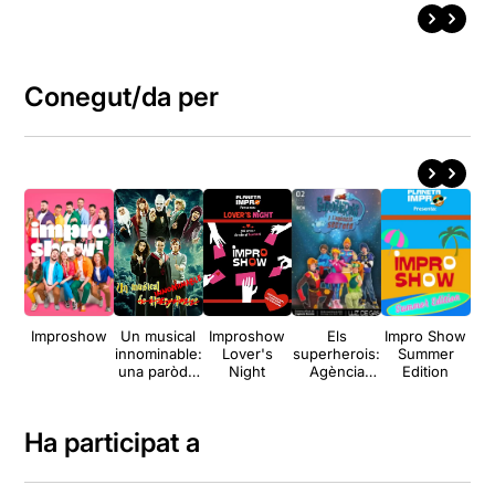
Conegut/da per
Improshow
Un musical
Improshow
Els
Impro Show
Im
innominable:
Lover's
superherois:
Summer
una paròdia
Night
Agència
Edition
de Harry
Secreta
Potter
Ha participat a