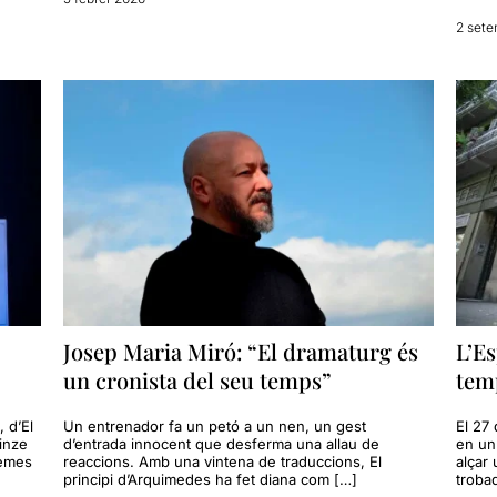
2 sete
Josep Maria Miró: “El dramaturg és
L’Es
un cronista del seu temps”
tem
, d’El
Un entrenador fa un petó a un nen, un gest
El 27 
inze
d’entrada innocent que desferma una allau de
en un 
nemes
reaccions. Amb una vintena de traduccions, El
alçar
principi d’Arquimedes ha fet diana com […]
trobad