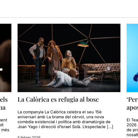
els
La Calòrica es refugia al bosc
‘Per
na
apos
La companyia La Calòrica celebra el seu 15è
aniversari amb La brama del cérvol, una nova
ment
El Te
comèdia existencial i política amb dramatúrgia de
lt
2026 
Joan Yago i direcció d’Israel Solà. L’espectacle […]
s més
de pr
nosalt
5 febrer 2026