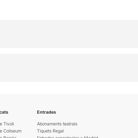
cats
Entrades
e Tívoli
Abonaments teatrals
re Coliseum
Tiquets Regal
e Borràs
Entrades espectacles a Madrid