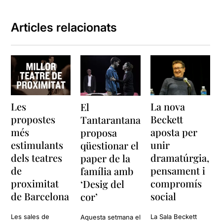
Articles relacionats
Les
La nova
El
propostes
Beckett
Tantarantana
més
aposta per
proposa
estimulants
unir
qüestionar el
dels teatres
dramatúrgia,
paper de la
de
pensament i
família amb
proximitat
compromís
‘Desig del
de Barcelona
social
cor’
Les sales de
La Sala Beckett
Aquesta setmana el