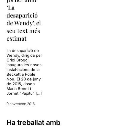
‘La
desaparició
de Wendy’, el
seu text més
estimat
La desaparició de
Wendy, dirigida per
Oriol Broggi,
inaugura les noves
instal·lacions de la
Beckett a Poble
Nou. El 20 de juny
de 2015, Josep
Maria Benet i
Jornet “Papitu” […]
9 novembre 2016
Ha treballat amb