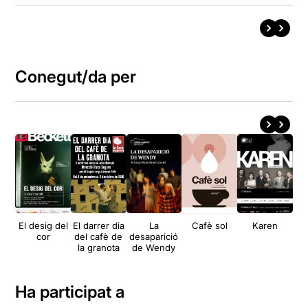
Conegut/da per
El desig del
El darrer dia
La
Cafè sol
Karen
Al
cor
del cafè de
desaparició
la granota
de Wendy
Ha participat a