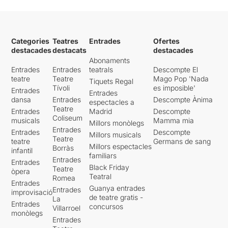
Categories
Teatres
Entrades
Ofertes
destacades
destacats
destacades
Abonaments
Entrades
Entrades
teatrals
Descompte El
teatre
Teatre
Mago Pop 'Nada
Tiquets Regal
Tívoli
es imposible'
Entrades
Entrades
dansa
Entrades
Descompte Ànima
espectacles a
Teatre
Entrades
Madrid
Descompte
Coliseum
musicals
Mamma mia
Millors monòlegs
Entrades
Entrades
Descompte
Millors musicals
Teatre
teatre
Germans de sang
Millors espectacles
Borràs
infantil
familiars
Entrades
Entrades
Black Friday
Teatre
òpera
Teatral
Romea
Entrades
Guanya entrades
Entrades
improvisació
de teatre gratis -
La
Entrades
concursos
Villarroel
monòlegs
Entrades