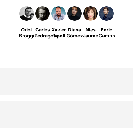
Oriol
Carles
Xavier
Diana
Nies
Enric
Lara
Broggi
Pedragosa
Ripoll
Gómez
Jaume
Cambray
Salvado