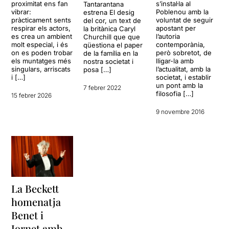
proximitat ens fan
s’instal·la al
Tantarantana
vibrar:
Poblenou amb la
estrena El desig
pràcticament sents
voluntat de seguir
del cor, un text de
respirar els actors,
apostant per
la britànica Caryl
es crea un ambient
l’autoria
Churchill que que
molt especial, i és
contemporània,
qüestiona el paper
on es poden trobar
però sobretot, de
de la família en la
els muntatges més
lligar-la amb
nostra societat i
singulars, arriscats
l’actualitat, amb la
posa […]
i […]
societat, i establir
un pont amb la
7 febrer 2022
filosofia […]
15 febrer 2026
9 novembre 2016
La Beckett
homenatja
Benet i
Jornet amb