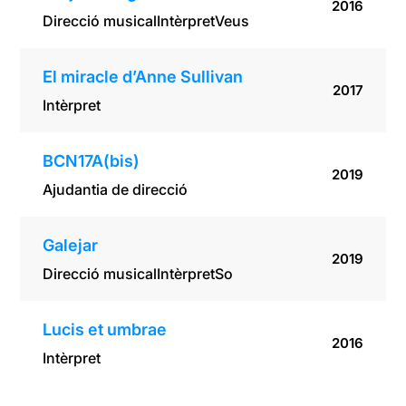
2016
Direcció musical
Intèrpret
Veus
El miracle d’Anne Sullivan
2017
Intèrpret
BCN17A(bis)
2019
Ajudantia de direcció
Galejar
2019
Direcció musical
Intèrpret
So
Lucis et umbrae
2016
Intèrpret