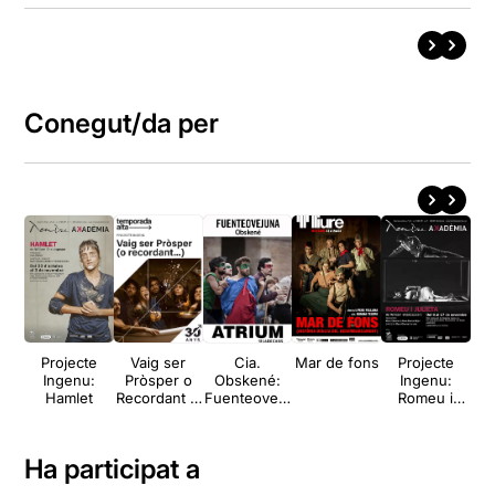
Conegut/da per
Projecte
Vaig ser
Cia.
Mar de fons
Projecte
E
Ingenu:
Pròsper o
Obskené:
Ingenu:
Hamlet
Recordant la
Fuenteoveju
Romeu i
Tempesta
na
Julieta
Ha participat a