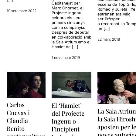
Capitanejat per
escena de Top Girls
Marc Chornet, el
Romeo y Julieta i Y
19 setembre 2022
Projecte Ingenu
estrenen ara Vaig
celebra els seus
ser Pròsper
primers cinc anys
o recordant La Temp
com a companyia.
un […]
Després de debutar
en col•laboració amb
22 març 2018
la Sala Atrium amb el
Hamlet de […]
1 novembre 2019
Carlos
El ‘Hamlet’
La Sala Atrium
Cuevas i
del Projecte
la Sala Hiros
Clàudia
Ingenu o
aposten per l
Benito
l’incipient
noves autorie