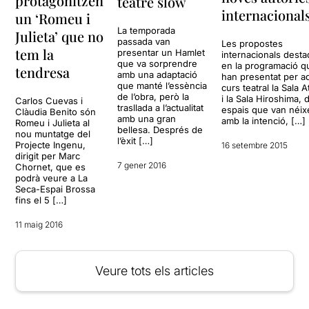
protagonitzen
teatre slow
internacional
un ‘Romeu i
La temporada
Julieta’ que no
passada van
Les propostes
tem la
presentar un Hamlet
internacionals dest
que va sorprendre
en la programació q
tendresa
amb una adaptació
han presentat per a
que manté l’essència
curs teatral la Sala 
de l’obra, però la
i la Sala Hiroshima, 
Carlos Cuevas i
trasllada a l’actualitat
espais que van néixe
Clàudia Benito són
amb una gran
amb la intenció, […]
Romeu i Julieta al
bellesa. Després de
nou muntatge del
l’èxit […]
Projecte Ingenu,
16 setembre 2015
dirigit per Marc
7 gener 2016
Chornet, que es
podrà veure a La
Seca-Espai Brossa
fins el 5 […]
11 maig 2016
Veure tots els articles