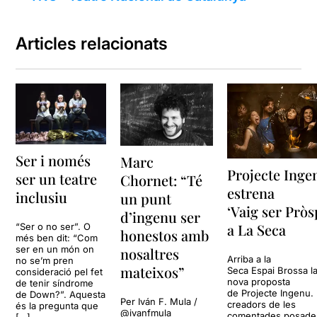
Articles relacionats
Ser i només
Marc
Projecte Inge
ser un teatre
Chornet: “Té
estrena
inclusiu
un punt
‘Vaig ser Pròs
d’ingenu ser
a La Seca
“Ser o no ser”. O
honestos amb
més ben dit: “Com
ser en un món on
nosaltres
Arriba a la
no se’m pren
mateixos”
Seca Espai Brossa l
consideració pel fet
nova proposta
de tenir síndrome
de Projecte Ingenu. 
de Down?”. Aquesta
Per Iván F. Mula /
creadors de les
és la pregunta que
@ivanfmula
comentades posade
[…]