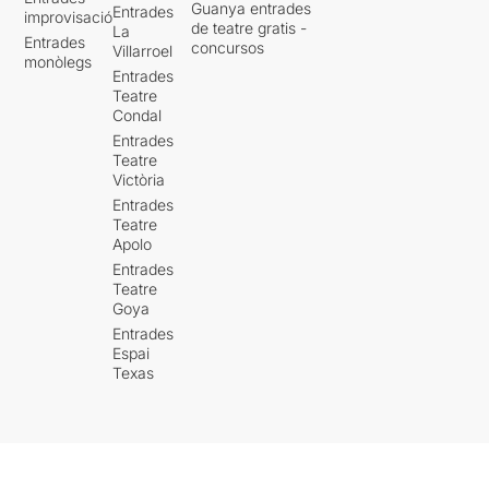
Guanya entrades
Entrades
improvisació
de teatre gratis -
La
Entrades
concursos
Villarroel
monòlegs
Entrades
Teatre
Condal
Entrades
Teatre
Victòria
Entrades
Teatre
Apolo
Entrades
Teatre
Goya
Entrades
Espai
Texas