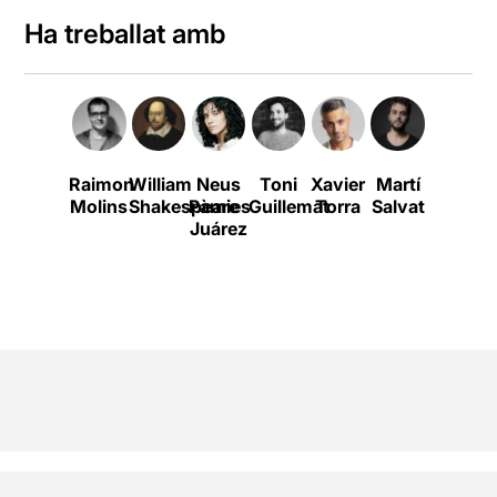
Ha treballat amb
Raimon
William
Neus
Toni
Xavier
Martí
Queralt
Molins
Shakespeare
Pàmies
Guillemat
Torra
Salvat
Casasa
T
Juárez