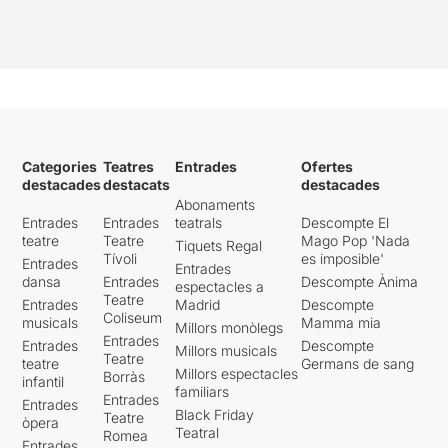
Categories
Teatres
Entrades
Ofertes
destacades
destacats
destacades
Abonaments
Entrades
Entrades
teatrals
Descompte El
teatre
Teatre
Mago Pop 'Nada
Tiquets Regal
Tívoli
es imposible'
Entrades
Entrades
dansa
Entrades
Descompte Ànima
espectacles a
Teatre
Entrades
Madrid
Descompte
Coliseum
musicals
Mamma mia
Millors monòlegs
Entrades
Entrades
Descompte
Millors musicals
Teatre
teatre
Germans de sang
Millors espectacles
Borràs
infantil
familiars
Entrades
Entrades
Black Friday
Teatre
òpera
Teatral
Romea
Entrades