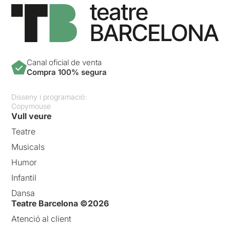
Canal oficial de venta
Compra 100% segura
Disseny i programació:
Copymouse
Vull veure
Teatre
Musicals
Humor
Infantil
Dansa
Teatre Barcelona ©2026
Atenció al client