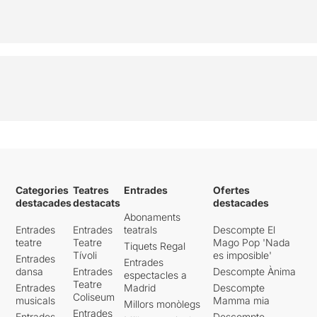
Categories
Teatres
Entrades
Ofertes
destacades
destacats
destacades
Abonaments
Entrades
Entrades
teatrals
Descompte El
teatre
Teatre
Mago Pop 'Nada
Tiquets Regal
Tívoli
es imposible'
Entrades
Entrades
dansa
Entrades
Descompte Ànima
espectacles a
Teatre
Entrades
Madrid
Descompte
Coliseum
musicals
Mamma mia
Millors monòlegs
Entrades
Entrades
Descompte