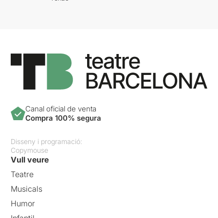
Canal oficial de venta
Compra 100% segura
Disseny i programació:
Copymouse
Vull veure
Teatre
Musicals
Humor