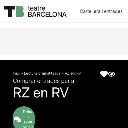
Cartellera i entrades
Descripció
Fitxa artística
Inici
»
Lectura dramatitzada
»
RZ en RV
Comprar entrades per a
RZ en RV
Deixa
la
teva
opinió