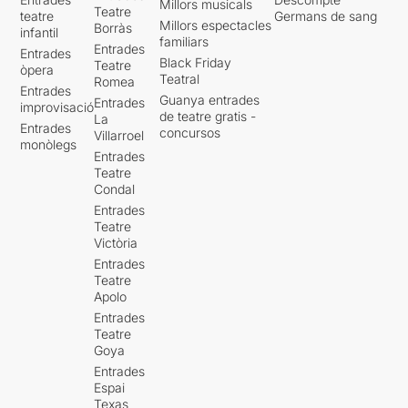
Millors musicals
Teatre
teatre
Germans de sang
Millors espectacles
Borràs
infantil
familiars
Entrades
Entrades
Black Friday
Teatre
òpera
Teatral
Romea
Entrades
Guanya entrades
Entrades
improvisació
de teatre gratis -
La
Entrades
concursos
Villarroel
monòlegs
Entrades
Teatre
Condal
Entrades
Teatre
Victòria
Entrades
Teatre
Apolo
Entrades
Teatre
Goya
Entrades
Espai
Texas