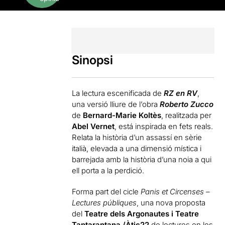
Sinopsi
La lectura escenificada de
RZ en RV
,
una versió lliure de l’obra
Roberto Zucco
de
Bernard-Marie Koltès
, realitzada per
Abel Vernet
, está inspirada en fets reals.
Relata la història d’un assassí en sèrie
italià, elevada a una dimensió mística i
barrejada amb la història d’una noia a qui
ell porta a la perdició.
Forma part del cicle
Panis et Circenses –
Lectures públiques
, una nova proposta
del
Teatre dels Argonautes i Teatre
Tantarantana /Àtic22
de lectures en les