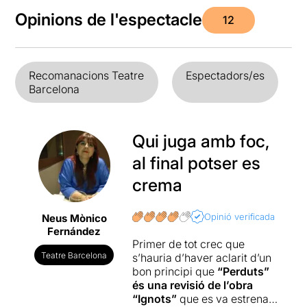
Opinions de l'espectacle
12
Recomanacions Teatre
Espectadors/es
Barcelona
Qui juga amb foc,
al final potser es
crema
Opinió verificada
Neus Mònico
Fernández
Primer de tot crec que
Teatre Barcelona
s’hauria d’haver aclarit d’un
bon principi que
“Perduts”
és una revisió de l’obra
“Ignots”
que es va estrenar