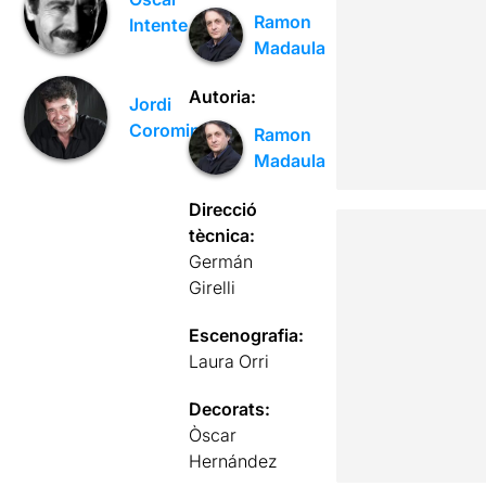
Ramon
Intente
Madaula
Autoria:
Jordi
Coromina
Ramon
Madaula
Direcció
tècnica:
Germán
Girelli
Escenografia:
Laura Orri
Decorats:
Òscar
Hernández