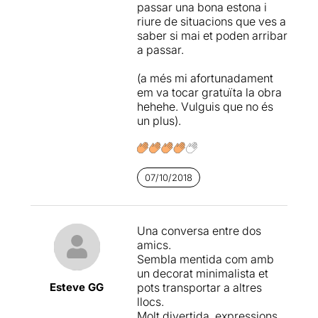
passar una bona estona i
... però també temes menys
riure de situacions que ves a
profunds com la feixuga
saber si mai et poden arribar
"feinada" de portar als fills a
a passar.
fer activitats extraescolars,
de l'amistat relativa i fins on
(a més mi afortunadament
pot arribar i on es troba la
em va tocar gratuïta la obra
línia vermella .... de les
hehehe. Vulguis que no és
mitges veritats i de les
un plus).
mitges mentides...
...
i tot això amb un text
intel·ligentment construït
,
que sorprèn a cada escena i
07/10/2018
que fa passar una molt bona
estona als espectadors
asseguts a la Sala d'un
Una conversa entre dos
Teatre.
amics.
Sembla mentida com amb
Una proposta en definitiva,
un decorat minimalista et
que recomanem de totes
Esteve GG
pots transportar a altres
totes
.
llocs.
Molt divertida, expressions