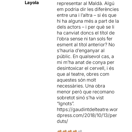
el que en poden sortir ben
el títol d'ELLES canviant a
Layola
representar al Maldà. Algú
escaldats.
Perduts durant el procés
em podria dir les diferències
d'assajos.
entre una i l’altra – si és que
Molts homes i dones
hi ha alguna més a part de la
travessen una crisi vital al
Unes interpretacions que
dels actors – i per què se li
voltant dels 40, és el que
ens han semblat del tot
ha canviat doncs el títol de
s’anomena la crisi de la
convincents
, amb la
l’obra sense ni tan sols fer
mitjana edat.
“Perduts” és
dificultat que entenem que
esment al títol anterior? No
una comèdia que ens parla
ha de suposar fer tota la
s’hauria d’enganyar al
sobre “la crisis dels
representació asseguts a
públic. En qualsevol cas, a
quaranta” i d’alguns dels
una cadira amb petits canvis
mi m’ha anat de conya per
tòpics que l’acompanyen,
de lloc entre escenes.
Una
desintoxicar el cervell, i és
com són la insatisfacció i
escenografia de Laura Orri
que al teatre, obres com
les inseguretats.
molt senzilla
però molt
aquestes són molt
efectista, que situa la taula
necessàries. Una obra
amb les dues cadires a tocar
menor però que recomano
de la vidriera que separa el
sobretot sinó s’ha vist
Bon text, bona direcció i dos
restaurant del carrer. Una
“Ignots”.
interpretacions
vidriera on s'anuncien les
https://gaudintdelteatre.wor
extraordinàries.
Feu-me cas
especialitats de la casa.
dpress.com/2018/10/13/per
i no us la perdeu!!!
duts/
Una conversa entre dos
amics amb moments molt