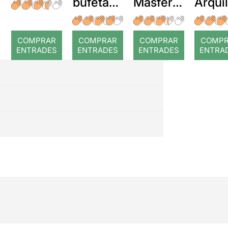
bufetada
Masferre
Arqui
a temps
r: Temps
: Cor
romp
COMPRAR
COMPRAR
COMPRAR
COMP
ENTRADES
ENTRADES
ENTRADES
ENTRA