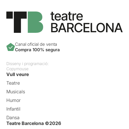
Canal oficial de venta
Compra 100% segura
Disseny i programació:
Copymouse
Vull veure
Teatre
Musicals
Humor
Infantil
Dansa
Teatre Barcelona ©2026