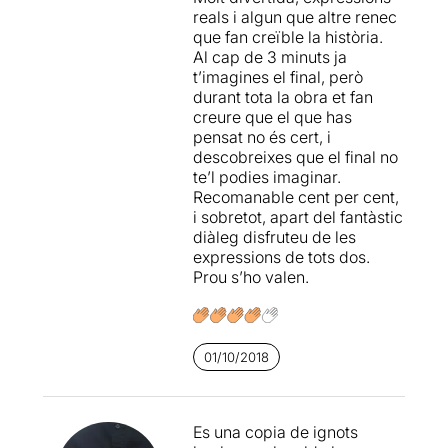
Per veure la ressenya
reals i algun que altre renec
original, només cal clicar en
que fan creïble la història.
aquest
ENLLAÇ
Al cap de 3 minuts ja
t’imagines el final, però
durant tota la obra et fan
creure que el que has
pensat no és cert, i
descobreixes que el final no
te’l podies imaginar.
Recomanable cent per cent,
i sobretot, apart del fantàstic
diàleg disfruteu de les
expressions de tots dos.
Prou s’ho valen.
01/10/2018
Es una copia de ignots