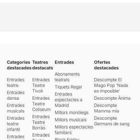
Categories
Teatres
Entrades
Ofertes
destacades
destacats
destacades
Abonaments
Entrades
Entrades
teatrals
Descompte El
teatre
Teatre
Mago Pop 'Nada
Tiquets Regal
Tívoli
es imposible'
Entrades
Entrades
dansa
Entrades
Descompte Ànima
espectacles a
Teatre
Entrades
Madrid
Descompte
Coliseum
musicals
Mamma mia
Millors monòlegs
Entrades
Entrades
Descompte
Millors musicals
Teatre
teatre
Germans de sang
Millors espectacles
Borràs
infantil
familiars
Entrades
Entrades
Black Friday