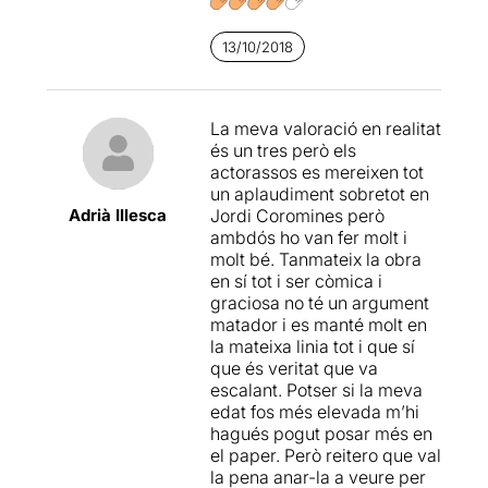
divertits
, i tot i que ja de bon
principi preveus cap on
13/10/2018
anirà tot plegat, no per això
deixes d'estar pendent de la
història que ens expliquen
La meva valoració en realitat
amb
una gran agudesa,
és un tres però els
agilitat i sentit de l'humor
.
actorassos es mereixen tot
un aplaudiment sobretot en
Malgrat que és un text
Adrià Illesca
Jordi Coromines però
expressament "comercial" o
ambdós ho van fer molt i
millor dit "popular", que
no
molt bé. Tanmateix la obra
pretén anar més enllà de
en sí tot i ser còmica i
divertir i fer riure
, així i tot
graciosa no té un argument
destapa temes importants
matador i es manté molt en
del nostre dia a dia, com són
la mateixa linia tot i que sí
els desitjos sexuals
que és veritat que va
"amagats"
que podem tenir
escalant. Potser si la meva
molts de nosaltres,
la
edat fos més elevada m’hi
gelosia
,
el sentit de
hagués pogut posar més en
"propietat" de la parella
el paper. Però reitero que val
que conviu amb nosaltres.
la pena anar-la a veure per