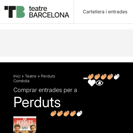
Cartellera i entrades
Descripció
Fitxa artística
Fotos i vídeos
Opin
Inici
»
Teatre
»
Perduts
Comèdia
Comprar entrades per a
Perduts