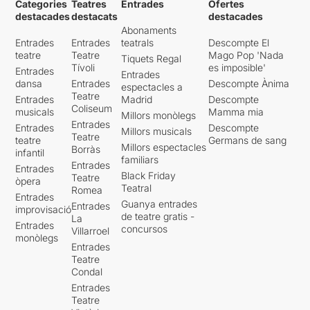
Categories
Teatres
Entrades
Ofertes
destacades
destacats
destacades
Abonaments
Entrades
Entrades
teatrals
Descompte El
teatre
Teatre
Mago Pop 'Nada
Tiquets Regal
Tívoli
es imposible'
Entrades
Entrades
dansa
Entrades
Descompte Ànima
espectacles a
Teatre
Entrades
Madrid
Descompte
Coliseum
musicals
Mamma mia
Millors monòlegs
Entrades
Entrades
Descompte
Millors musicals
Teatre
teatre
Germans de sang
Millors espectacles
Borràs
infantil
familiars
Entrades
Entrades
Black Friday
Teatre
òpera
Teatral
Romea
Entrades
Guanya entrades
Entrades
improvisació
de teatre gratis -
La
Entrades
concursos
Villarroel
monòlegs
Entrades
Teatre
Condal
Entrades
Teatre