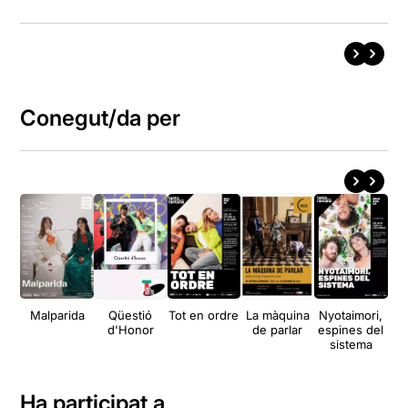
Conegut/da per
Malparida
Qüestió
Tot en ordre
La màquina
Nyotaimori,
Las
d'Honor
de parlar
espines del
sistema
Ha participat a