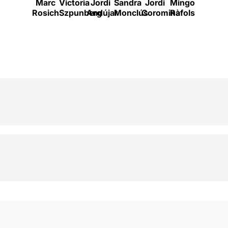
Marc
Victoria
Jordi
Sandra
Jordi
Mingo
Enric
Rosich
Szpunberg
Andújar
Monclús
Coromina
Ràfols
Cambra