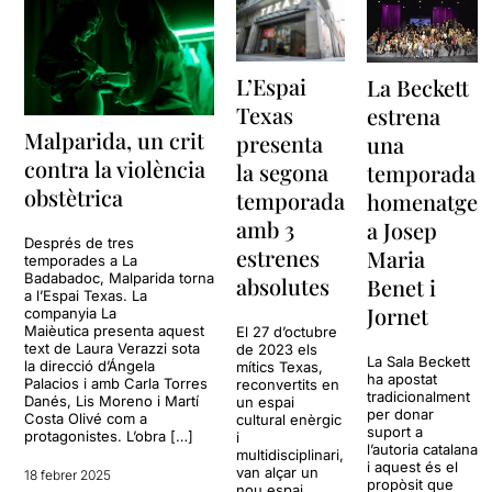
L’Espai
La Beckett
Texas
estrena
Malparida, un crit
presenta
una
contra la violència
la segona
temporada
obstètrica
temporada
homenatge
amb 3
a Josep
Després de tres
estrenes
Maria
temporades a La
Badabadoc, Malparida torna
absolutes
Benet i
a l’Espai Texas. La
Jornet
companyia La
Maièutica presenta aquest
El 27 d’octubre
text de Laura Verazzi sota
de 2023 els
La Sala Beckett
la direcció d’Ángela
mítics Texas,
ha apostat
Palacios i amb Carla Torres
reconvertits en
tradicionalment
Danés, Lis Moreno i Martí
un espai
per donar
Costa Olivé com a
cultural enèrgic
suport a
protagonistes. L’obra […]
i
l’autoria catalana
multidisciplinari,
i aquest és el
van alçar un
18 febrer 2025
propòsit que
nou espai