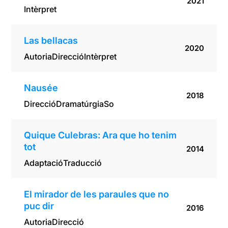
2021
Intèrpret
Las bellacas
2020
Autoria
Direcció
Intèrpret
Nausée
2018
Direcció
Dramatúrgia
So
Quique Culebras: Ara que ho tenim
tot
2014
Adaptació
Traducció
El mirador de les paraules que no
puc dir
2016
Autoria
Direcció