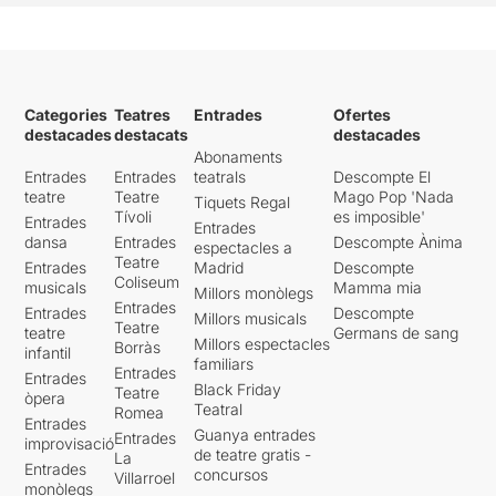
Categories
Teatres
Entrades
Ofertes
destacades
destacats
destacades
Abonaments
Entrades
Entrades
teatrals
Descompte El
teatre
Teatre
Mago Pop 'Nada
Tiquets Regal
Tívoli
es imposible'
Entrades
Entrades
dansa
Entrades
Descompte Ànima
espectacles a
Teatre
Entrades
Madrid
Descompte
Coliseum
musicals
Mamma mia
Millors monòlegs
Entrades
Entrades
Descompte
Millors musicals
Teatre
teatre
Germans de sang
Millors espectacles
Borràs
infantil
familiars
Entrades
Entrades
Black Friday
Teatre
òpera
Teatral
Romea
Entrades
Guanya entrades
Entrades
improvisació
de teatre gratis -
La
Entrades
concursos
Villarroel
monòlegs