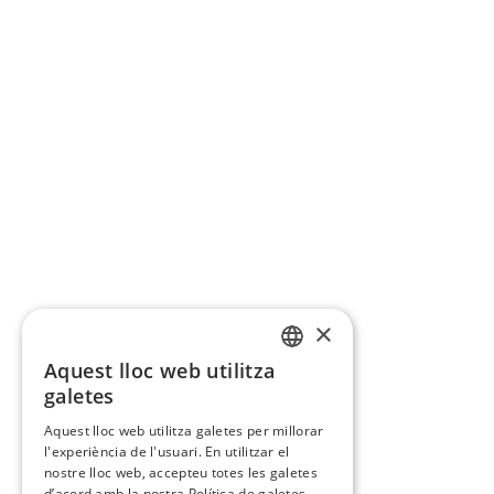
×
Aquest lloc web utilitza
CATALAN
galetes
SPANISH
Aquest lloc web utilitza galetes per millorar
l'experiència de l'usuari. En utilitzar el
nostre lloc web, accepteu totes les galetes
d’acord amb la nostra Política de galetes.