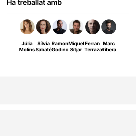
Ha treballat amb
Júlia
Sílvia
Ramon
Miquel
Ferran
Marc
Rubén
Molins
Sabaté
Godino
Sitjar
Terraza
Ribera
Yuste