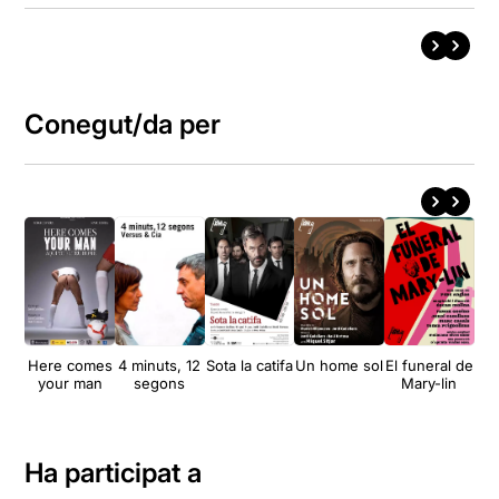
Conegut/da per
Here comes
4 minuts, 12
Sota la catifa
Un home sol
El funeral de
Tu
your man
segons
Mary-lin
cin
Ha participat a