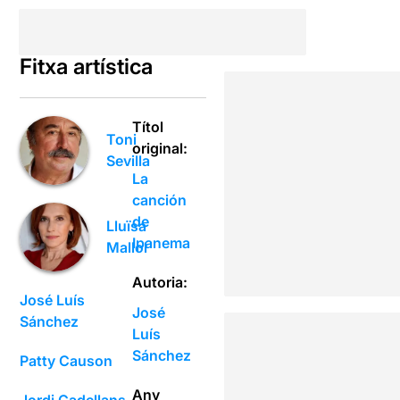
Fitxa artística
Títol
Toni
original:
Sevilla
La
canción
de
Lluïsa
Ipanema
Mallol
Autoria:
José Luís
José
Sánchez
Luís
Sánchez
Patty Causon
Any
Jordi Cadellans