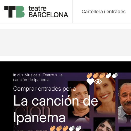
Cartellera i entrades
Descripció
Fitxa artística
Fotos i vídeos
Opin
Inici
»
Musicals
,
Teatre
»
La
canción de Ipanema
Comprar entrades per a
La canción de
Ipanema