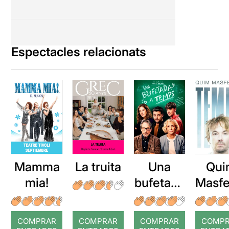
Espectacles relacionats
Mamma
La truita
Una
Qui
mia!
bufetada
Masfe
a temps
r: Te
COMPRAR
COMPRAR
COMPRAR
COMP