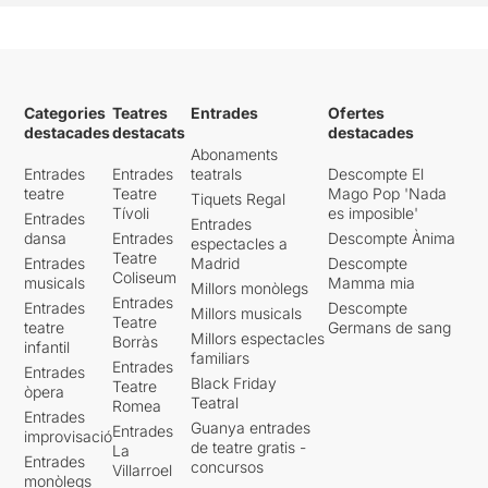
Categories
Teatres
Entrades
Ofertes
destacades
destacats
destacades
Abonaments
Entrades
Entrades
teatrals
Descompte El
teatre
Teatre
Mago Pop 'Nada
Tiquets Regal
Tívoli
es imposible'
Entrades
Entrades
dansa
Entrades
Descompte Ànima
espectacles a
Teatre
Entrades
Madrid
Descompte
Coliseum
musicals
Mamma mia
Millors monòlegs
Entrades
Entrades
Descompte
Millors musicals
Teatre
teatre
Germans de sang
Millors espectacles
Borràs
infantil
familiars
Entrades
Entrades
Black Friday
Teatre
òpera
Teatral
Romea
Entrades
Guanya entrades
Entrades
improvisació
de teatre gratis -
La
Entrades
concursos
Villarroel
monòlegs