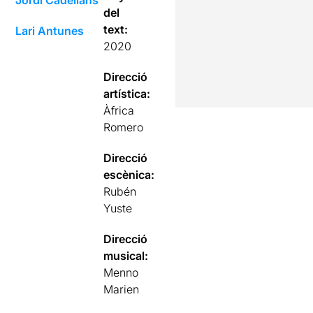
del
text:
Lari Antunes
2020
Direcció
artística:
Àfrica
Romero
Direcció
escènica:
Rubén
Yuste
Direcció
musical:
Menno
Marien