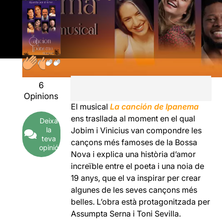
6
Opinions
El musical
La canción de
Ipanema
ens trasllada al moment en el qual
Deixa
la
Jobim i Vinicius van compondre les
teva
cançons més famoses de la Bossa
opinió
Nova i explica una història d’amor
increïble entre el poeta i una noia de
19 anys, que el va inspirar per crear
algunes de les seves cançons més
belles. L’obra està protagonitzada per
Assumpta Serna i Toni Sevilla.