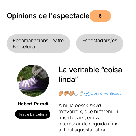
Opinions de l'espectacle
6
Recomanacions Teatre
Espectadors/es
Barcelona
La veritable “coisa
linda”
Opinió verificada
Hebert Parodi
A mi la
bossa nov
a
m’avorreix, què hi farem... i
Teatre Barcelona
fins i tot així, em va
interessar de seguida i fins
al final aquesta “altra”
història de la segona cançó