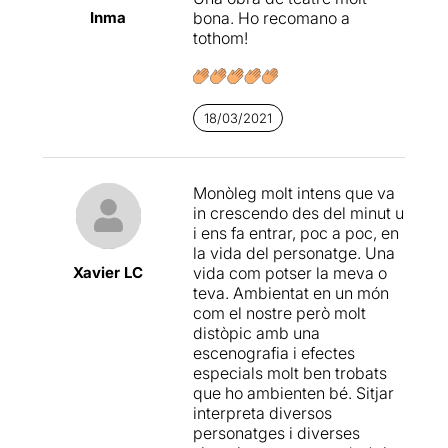
estan guardats en arxius, les
Inma
bona. Ho recomano a
comunicacions no són
tothom!
segures,...
Altres elements com
l’escenografia creada
18/03/2021
per
Xavier Vila
, la música
de
Momo Cortés
, la
il·luminació a càrrec
de
Daniel Gener,
les veus
Monòleg molt intens que va
en off de
Núria
in crescendo des del minut u
Florensa
,
Toni Sevilla i
i ens fa entrar, poc a poc, en
Adriana Garciaels,
els
la vida del personatge. Una
vídeos
,
curtmetratges i el
Xavier LC
vida com potser la meva o
material audiovisual amb la
teva. Ambientat en un món
intervenció de l’actriu
Sílvia
com el nostre però molt
Forns
(únic personatge del
distòpic amb una
que en sabem el nom, ja que
escenografia i efectes
la resta són números) són
especials molt ben trobats
part molt important i
que ho ambienten bé. Sitjar
complementaria del
interpreta diversos
muntatge.
personatges i diverses