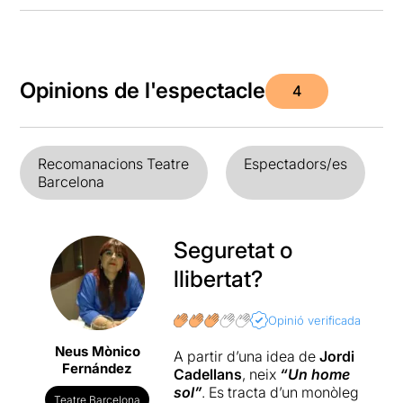
Opinions de l'espectacle
4
Recomanacions Teatre
Espectadors/es
Barcelona
Seguretat o
llibertat?
Opinió verificada
Neus Mònico
A partir d’una idea de
Jordi
Fernández
Cadellans
, neix
“Un home
sol”
. Es tracta d’un monòleg
Teatre Barcelona