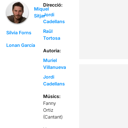
Direcció:
Miquel
Jordi
Sitjar
Cadellans
Raül
Sílvia Forns
Tortosa
Lonan García
Autoria:
Muriel
Villanueva
Jordi
Cadellans
Músics:
Fanny
Ortiz
(Cantant)