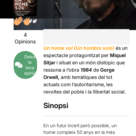
4
Opinions
Un home sol
(Un hombre solo)
és un
espectacle protagonitzat per
Miquel
Deixa
la
Sitjar
i situat en un món distòpic que
teva
ressona a l’obra
1984
de
Gorge
opinió
Orwell,
amb temàtiques del tot
actuals com l’autoritarisme, les
revoltes del poble i la llibertat social.
Sinopsi
En un futur incert però possible, un
home compleix 50 anys en la més