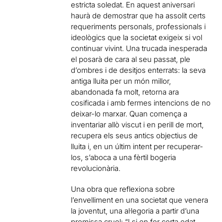
estricta soledat. En aquest aniversari
haurà de demostrar que ha assolit certs
requeriments personals, professionals i
ideològics que la societat exigeix si vol
continuar vivint. Una trucada inesperada
el posarà de cara al seu passat, ple
d’ombres i de desitjos enterrats: la seva
antiga lluita per un món millor,
abandonada fa molt, retorna ara
cosificada i amb fermes intencions de no
deixar-lo marxar. Quan comença a
inventariar allò viscut i en perill de mort,
recupera els seus antics objectius de
lluita i, en un últim intent per recuperar-
los, s’aboca a una fèrtil bogeria
revolucionària.
Una obra que reflexiona sobre
l’envelliment en una societat que venera
la joventut, una al·legoria a partir d’una
premissa cruel: “I si en fer certa edat