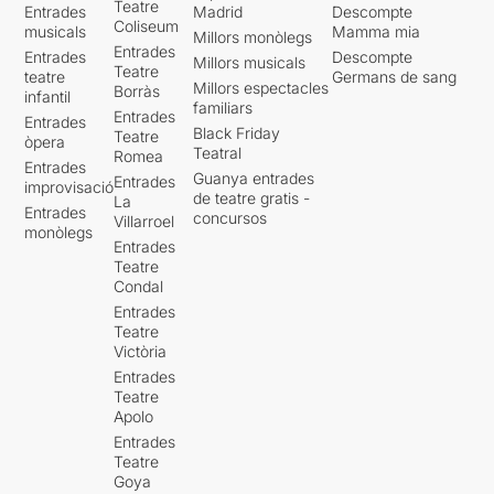
Teatre
Entrades
Madrid
Descompte
Coliseum
musicals
Mamma mia
Millors monòlegs
Entrades
Entrades
Descompte
Millors musicals
Teatre
teatre
Germans de sang
Millors espectacles
Borràs
infantil
familiars
Entrades
Entrades
Black Friday
Teatre
òpera
Teatral
Romea
Entrades
Guanya entrades
Entrades
improvisació
de teatre gratis -
La
Entrades
concursos
Villarroel
monòlegs
Entrades
Teatre
Condal
Entrades
Teatre
Victòria
Entrades
Teatre
Apolo
Entrades
Teatre
Goya