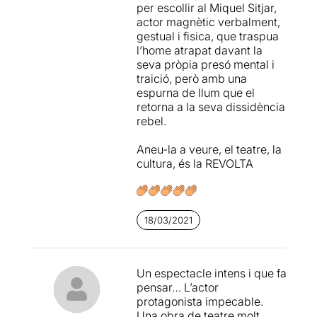
per escollir al Miquel Sitjar,
als seus ideals? És possible
actor magnètic verbalment,
una segona oportunitat?
gestual i fisica, que traspua
l’home atrapat davant la
M’agradaria destacar per
seva pròpia presó mental i
davant de tot, la magnífica
traició, però amb una
feina de l’actor
Miquel
espurna de llum que el
Sitjar
per la seva entrega,
retorna a la seva dissidència
passió i força, en la
rebel.
interpretació d’aquest
personatge. De fet aquesta
Aneu-la a veure, el teatre, la
és una de les raons per les
cultura, és la REVOLTA
que paga la pena d’anar a
veure aquesta obra.
La posada en escena,
cuidada al detall, ens fa
18/03/2021
viatjar al futur, tot i que us
adonareu que no és tant
lluny de la nostra realitat. La
Un espectacle intens i que fa
tecnologia i les aplicacions
pensar… L’actor
programades formen part
protagonista impecable.
del sistema, els records
Una obra de teatre molt