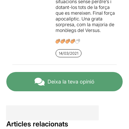
situacions sense perdre’s i
De fet, la única pega que hi
dotant-los tots de la força
he trobat, és que l’escena
que es mereixen. Final força
final se m’ha fet una mica
apocalíptic. Una grata
llarga; crec que milloraria si
sorpresa, com la majoria de
es reduís una mica, fins hi tot
monòlegs del Versus.
la utilització d’un mirall ( des
del meu punt de vista com a
espectadora) hagués sigut
molt més agraït que
14/03/2021
l’esgotament escènic al que
està exposat l’actor.
“Un home sol” ens fa
reflexionar sobre la societat,
Deixa la teva opinió
sobre les ideologies, sobre
el poder, la submissió i la
rebel·lia, sobre les
conseqüències dels nostres
actes, mostrant-nos en que
es pot convertir la nostra
societat si no posem remei
Articles relacionats
als problemes actuals. La