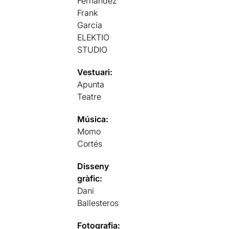
Fernández
Frank
García
ELEKTIO
STUDIO
Vestuari:
Apunta
Teatre
Música:
Momo
Cortés
Disseny
gràfic:
Dani
Ballesteros
Fotografia: