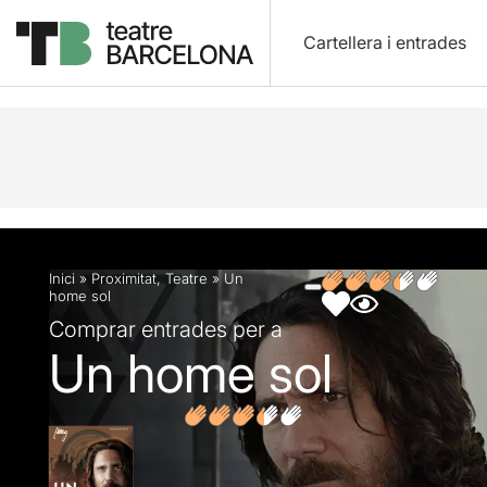
Cartellera i entrades
Descripció
Fitxa artística
Fotos i vídeos
Opin
Inici
»
Proximitat
,
Teatre
»
Un
home sol
Comprar entrades per a
Un home sol