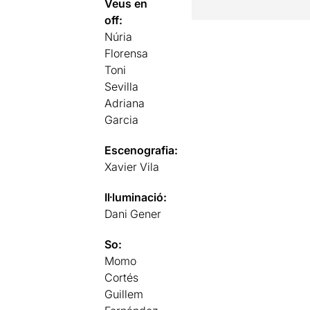
Veus en
off:
Núria
Florensa
Toni
Sevilla
Adriana
Garcia
Escenografia:
Xavier Vila
Il·luminació:
Dani Gener
So:
Momo
Cortés
Guillem