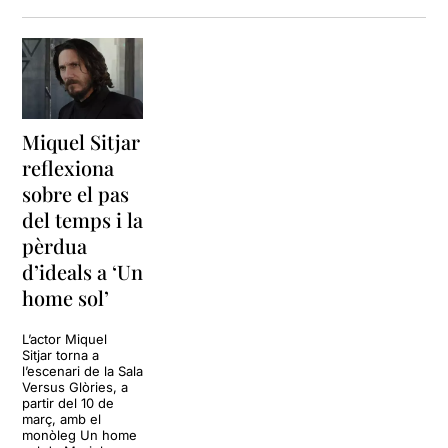
manca de valors, l’abús de
poder, el control de la nostra
privacitat, el totalitarisme, la
deshumanització,..., són
factors que cal tenir en
compte per tal de no
perdre la llibertat, un dels
Miquel Sitjar
factors principals en la
reflexiona
nostra vida.
sobre el pas
***1/2
del temps i la
pèrdua
d’ideals a ‘Un
home sol’
L’actor Miquel
Sitjar torna a
l’escenari de la Sala
Versus Glòries, a
partir del 10 de
març, amb el
monòleg Un home