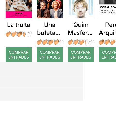
La truita
Una
Quim
Per
bufetada
Masferre
Arqui
a temps
r: Temps
: Cor
romp
COMPRAR
COMPRAR
COMPRAR
COMP
ENTRADES
ENTRADES
ENTRADES
ENTRA