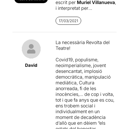
escrit per
Muriel Villanueva
,
i interpretat per
l’actor
Miquel Sitjar.
17/03/2021
“Un home sol” està
ambientat en un futur
distòpic. Els avanços
La necessària Revolta del
tecnològics, la robòtica i les
Teatre!
tecnologies d’internet
formen part del dia a dia
Covid19, populisme,
dels habitants del planeta .
David
neoimperialisme, jovent
El món està dirigit per líders;
desencantat, implosió
uns líders que ajudats dels
democràtica, manipulació
seus servidors, els ministres
mediàtica, Cultura
de la gent, controlen, vigilen
anorreada, fi de les
i manipulen a la població
inocències,… de cop i volta,
privant-los de seves
tot i que fa anys que es cou,
llibertats. Tot està sota
ens trobem social i
control. Però encara existeix
individualment en un
qui es resisteix, són els
moment de decadència
rebels, els revolucionaris, els
d’allò que en dèiem “els
que lluiten per uns ideals de
estats del benestar
llibertat. La nostra