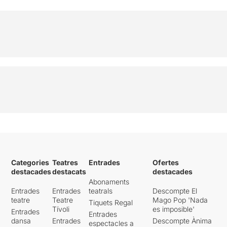
Categories
Teatres
Entrades
Ofertes
destacades
destacats
destacades
Abonaments
Entrades
Entrades
teatrals
Descompte El
teatre
Teatre
Mago Pop 'Nada
Tiquets Regal
Tívoli
es imposible'
Entrades
Entrades
dansa
Entrades
Descompte Ànima
espectacles a