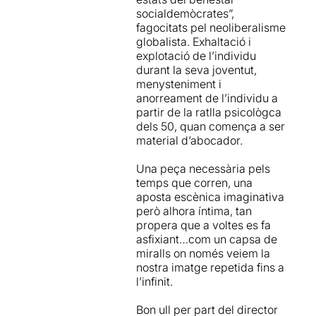
socialdemòcrates”,
esperança.
fagocitats pel neoliberalisme
globalista. Exhaltació i
Tot comença el dia en el que
explotació de l’individu
el protagonista compleix 50
durant la seva joventut,
anys. És el moment de
menysteniment i
demostrar quins han estat
anorreament de l’individu a
els mèrits adquirits
partir de la ratlla psicològca
(intel·lectuals,
dels 50, quan comença a ser
generacionals,...)necessaris
material d’abocador.
per continuar vivint.
Una peça necessària pels
Una trucada inesperada el
temps que corren, una
fa reflexionar sobre el seu
aposta escènica imaginativa
passat, sobre els objectius
però alhora íntima, tan
que li exigeix la societat i
propera que a voltes es fa
sobre quina ha estat la seva
asfixiant…com un capsa de
lluita per aconseguir un món
miralls on només veiem la
millor. Por, renúncia,
nostra imatge repetida fins a
nostàlgia, soledat. Li ha
l’infinit.
valgut la pena deixar en rere
la seva vida, la seva gent? Li
Bon ull per part del director
ha valgut la pena renunciar