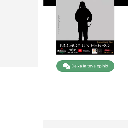
Deixa la teva opinió