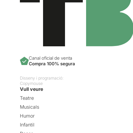
Canal oficial de venta
Compra 100% segura
Disseny i programació:
Copymouse
Vull veure
Teatre
Musicals
Humor
Infantil