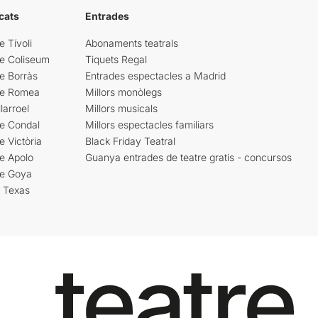
cats
Entrades
e Tívoli
Abonaments teatrals
re Coliseum
Tiquets Regal
e Borràs
Entrades espectacles a Madrid
re Romea
Millors monòlegs
larroel
Millors musicals
re Condal
Millors espectacles familiars
e Victòria
Black Friday Teatral
e Apolo
Guanya entrades de teatre gratis - concursos
re Goya
i Texas