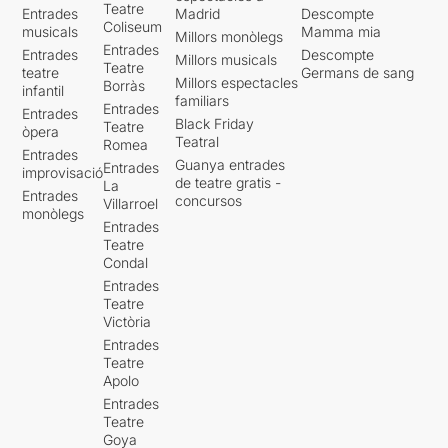
Teatre
Entrades
Madrid
Descompte
Coliseum
musicals
Mamma mia
Millors monòlegs
Entrades
Entrades
Descompte
Millors musicals
Teatre
teatre
Germans de sang
Millors espectacles
Borràs
infantil
familiars
Entrades
Entrades
Black Friday
Teatre
òpera
Teatral
Romea
Entrades
Guanya entrades
Entrades
improvisació
de teatre gratis -
La
Entrades
concursos
Villarroel
monòlegs
Entrades
Teatre
Condal
Entrades
Teatre
Victòria
Entrades
Teatre
Apolo
Entrades
Teatre
Goya