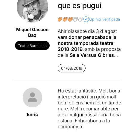
que es pugui
Opinió verificada
Miquel Gascon
Ahir dissabte dia 3 d'agost
Baz
vam donar per acabada la
nostra temporada teatral
Teatre Barcelona
2018-2019
, amb la proposta
de la
Sala Versus Glòries
(Apunta Teatre SCCL),
EL
FUNERAL DE MARY-LIN
,
04/08/2019
escrita per
Pere Anglas
i
adaptada i dirigida
per
Óscar Molina
.
Ha estat fantàstic. Molt bona
interpretació i un guió molt
I ha estat casualitat o no, la
ben fet. Ens hem fet un tip de
coincidència en el temps i
riure. Molt recomanable per
en la semblança dels
Enric
a qui vulgui passar una bona
arguments
, perquè la
estona. Enhorabona a la
proposta d'ahir, igual que la
companyia.
de "
Tancats
", que vam
veure dijous al Teatre Gaudí