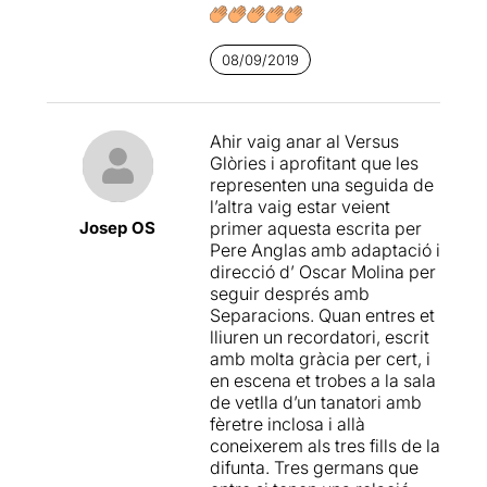
(vegeu la nostra
ressenya
),
també tractava del tema de
la relació pares i fills i dels
08/09/2019
conflictes entre germans
, i
curiosament, coincidia que
eren 3 germans i que un
Ahir vaig anar al Versus
d'ells era homosexual i
Glòries i aprofitant que les
pintor de quadres ... i també
representen una seguida de
apareix la figura del
l’altra vaig estar veient
cuidador, encara que en
Josep OS
primer aquesta escrita per
aquest cas, amb un caire
Pere Anglas amb adaptació i
molt diferent. A més a més,
direcció d’ Oscar Molina per
encara que les dramatúrgies
seguir després amb
són de diferent autoria,
la
Separacions. Quan entres et
direcció dels dos
lliuren un recordatori, escrit
espectacles és d'Óscar
amb molta gràcia per cert, i
Molina
.
en escena et trobes a la sala
de vetlla d’un tanatori amb
El dramaturg, actor,
fèretre inclosa i allà
guionista i director teatral
coneixerem als tres fills de la
Pere Anglas
, del que hem
difunta. Tres germans que
vist recentment l'adaptació