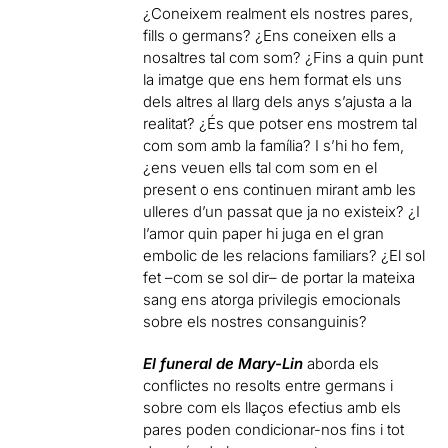
¿Coneixem realment els nostres pares,
fills o germans? ¿Ens coneixen ells a
nosaltres tal com som? ¿Fins a quin punt
la imatge que ens hem format els uns
dels altres al llarg dels anys s’ajusta a la
realitat? ¿És que potser ens mostrem tal
com som amb la família? I s’hi ho fem,
¿ens veuen ells tal com som en el
present o ens continuen mirant amb les
ulleres d’un passat que ja no existeix? ¿I
l’amor quin paper hi juga en el gran
embolic de les relacions familiars? ¿El sol
fet –com se sol dir– de portar la mateixa
sang ens atorga privilegis emocionals
sobre els nostres consanguinis?
El funeral de Mary-Lin
aborda
els
conflictes no resolts entre germans i
sobre com els llaços efectius amb els
pares poden condicionar-nos fins i tot