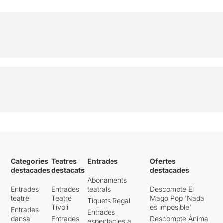
manera que
podreu veure
les dues propostes el
mateix dia de forma
consecutiva
.
Dues fresques comèdies,
per passar una bona
estona
.
Per poder veure la ressenya
original, només cal clicar en
aquest
ENLLAÇ
Categories
Teatres
Entrades
Ofertes
destacades
destacats
destacades
Abonaments
Entrades
Entrades
teatrals
Descompte El
teatre
Teatre
Mago Pop 'Nada
Tiquets Regal
Tívoli
es imposible'
Entrades
Entrades
dansa
Entrades
Descompte Ànima
espectacles a