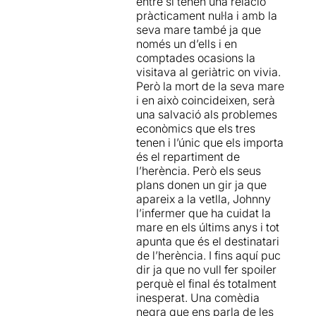
entre si tenen una relació
de "
Separacions
" en
pràcticament nul·la i amb la
aquesta mateixa sala (vegeu
seva mare també ja que
la nostra
ressenya
), ha
només un d’ells i en
escrit aquest text, que és
comptades ocasions la
una comèdia d'humor
visitava al geriàtric on vivia.
negre
que planteja
Però la mort de la seva mare
qüestions com ...
i en això coincideixen, serà
una salvació als problemes
L'acció es desenvolupa a la
econòmics que els tres
sala de vetlles d'un
tenen i l’únic que els importa
tanatori
, un fèretre i tres
és el repartiment de
cadires són els elements
l’herència. Però els seus
escenogràfics que ens
plans donen un gir ja que
trobem en entrar a la sala.
apareix a la vetlla, Johnny
Tres germans arriben al
l’infermer que ha cuidat la
funeral de la mare que ha
mare en els últims anys i tot
mort en una residència.
Tres
apunta que és el destinatari
germans diferents, tres
de l’herència. I fins aquí puc
germans distanciats física i
dir ja que no vull fer spoiler
psicològicament
.
perquè el final és totalment
inesperat. Una comèdia
L'Antonio (
Ramon Godino
)
negra que ens parla de les