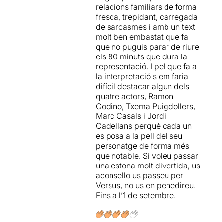
és el germà gran que fa
relacions familiars de forma
anys que no parla amb el
fresca, trepidant, carregada
seu germà David (
Jordi
de sarcasmes i amb un text
Cadellans
) pintor que viu a
molt ben embastat que fa
París. L'Antonio està ofegat
que no puguis parar de riure
pels deutes i té els
els 80 minuts que dura la
treballadors de la seva
representació. I pel que fa a
empresa en vaga per cobrar
la interpretació s em faria
els salaris, ell visitava la
difícil destacar algun dels
seva mare dos cops per
quatre actors, Ramon
setmana. En David, un
Codino, Txema Puigdollers,
somiador a qui la seva
Marc Casals i Jordi
carrera artística no va tan bé
Cadellans perquè cada un
com diu, i que va marxar de
es posa a la pell del seu
Barcelona per poder viure
personatge de forma més
amb llibertat la seva
que notable. Si voleu passar
condició homosexual. El
una estona molt divertida, us
tercer germà és en Santi
aconsello us passeu per
(
Marc Casals
), el més petit
Versus, no us en penedireu.
dels tres, sense ocupació
Fins a l’1 de setembre.
coneguda i que mostra una
gran inestabilitat
emocional a la qual intenta