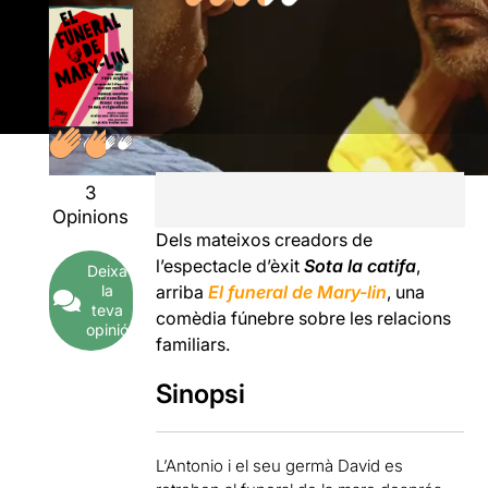
3
Opinions
Dels mateixos creadors de
l’espectacle d’èxit
Sota la catifa
,
Deixa
la
arriba
El funeral de Mary-lin
, una
teva
comèdia fúnebre sobre les relacions
opinió
familiars.
Sinopsi
L’Antonio i el seu germà David es