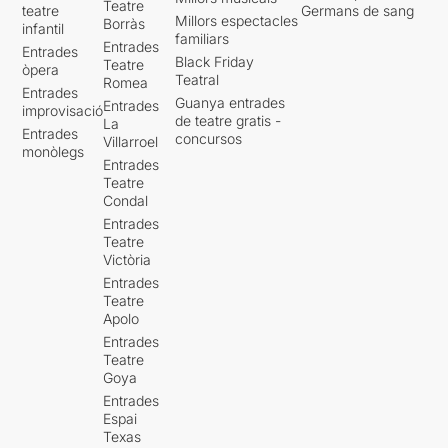
Teatre
teatre
Germans de sang
Millors espectacles
Borràs
infantil
familiars
Entrades
Entrades
Black Friday
Teatre
òpera
Teatral
Romea
Entrades
Guanya entrades
Entrades
improvisació
de teatre gratis -
La
Entrades
concursos
Villarroel
monòlegs
Entrades
Teatre
Condal
Entrades
Teatre
Victòria
Entrades
Teatre
Apolo
Entrades
Teatre
Goya
Entrades
Espai
Texas