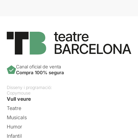
Canal oficial de venta
Compra 100% segura
Disseny i programació:
Copymouse
Vull veure
Teatre
Musicals
Humor
Infantil