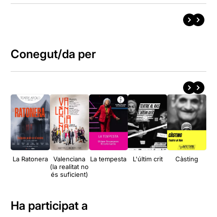
Conegut/da per
La Ratonera
Valenciana
La tempesta
L'últim crit
Càsting
(la realitat no
Z
és suficient)
Q
Ha participat a