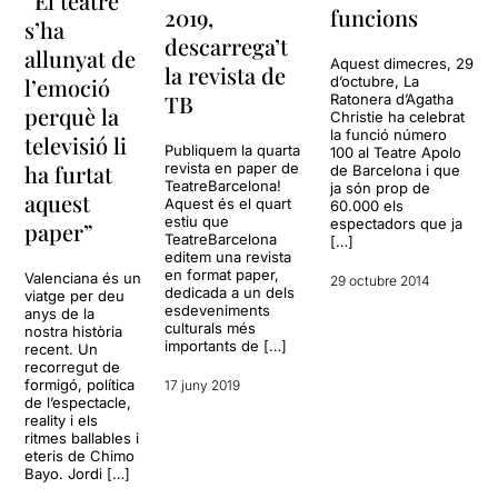
“El teatre
2019,
funcions
s’ha
descarrega’t
allunyat de
Aquest dimecres, 29
la revista de
l’emoció
d’octubre, La
TB
Ratonera d’Agatha
perquè la
Christie ha celebrat
la funció número
televisió li
Publiquem la quarta
100 al Teatre Apolo
ha furtat
revista en paper de
de Barcelona i que
TeatreBarcelona!
ja són prop de
aquest
Aquest és el quart
60.000 els
estiu que
espectadors que ja
paper”
TeatreBarcelona
[…]
editem una revista
en format paper,
Valenciana és un
29 octubre 2014
dedicada a un dels
viatge per deu
esdeveniments
anys de la
culturals més
nostra història
importants de […]
recent. Un
recorregut de
formigó, política
17 juny 2019
de l’espectacle,
reality i els
ritmes ballables i
eteris de Chimo
Bayo. Jordi […]