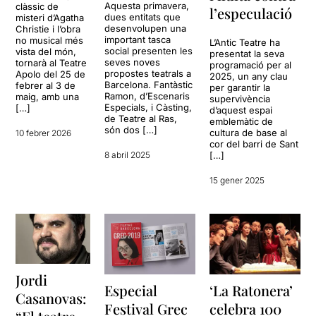
Aquesta primavera,
clàssic de
l’especulació
dues entitats que
misteri d’Agatha
desenvolupen una
Christie i l’obra
important tasca
no musical més
L’Antic Teatre ha
social presenten les
vista del món,
presentat la seva
seves noves
tornarà al Teatre
programació per al
propostes teatrals a
Apolo del 25 de
2025, un any clau
Barcelona. Fantàstic
febrer al 3 de
per garantir la
Ramon, d’Escenaris
maig, amb una
supervivència
Especials, i Càsting,
[…]
d’aquest espai
de Teatre al Ras,
emblemàtic de
són dos […]
cultura de base al
10 febrer 2026
cor del barri de Sant
8 abril 2025
[…]
15 gener 2025
Jordi
Especial
‘La Ratonera’
Casanovas:
Festival Grec
celebra 100