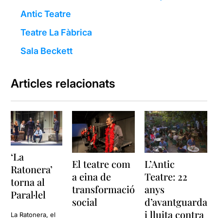
Antic Teatre
Teatre La Fàbrica
Sala Beckett
Articles relacionats
‘La
El teatre com
L’Antic
Ratonera’
a eina de
Teatre: 22
torna al
transformació
anys
Paral·lel
social
d’avantguarda
i lluita contra
La Ratonera, el