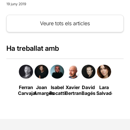
19 juny 2019
Veure tots els articles
Ha treballat amb
Ferran
Joan
Isabel
Xavier
David
Lara
Octavi
C
Carvajal
Amargós
Rocatti
Bertran
Bagés
Salvador
Pujades