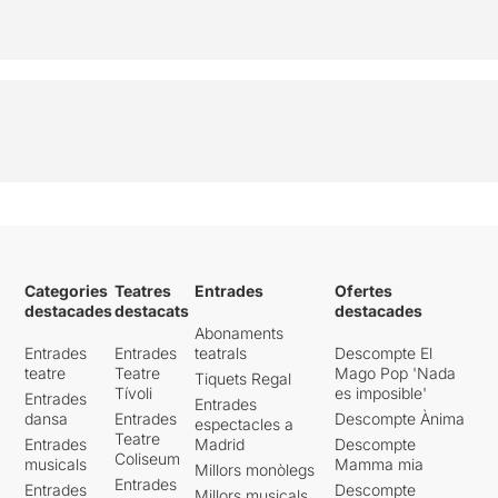
Categories
Teatres
Entrades
Ofertes
destacades
destacats
destacades
Abonaments
Entrades
Entrades
teatrals
Descompte El
teatre
Teatre
Mago Pop 'Nada
Tiquets Regal
Tívoli
es imposible'
Entrades
Entrades
dansa
Entrades
Descompte Ànima
espectacles a
Teatre
Entrades
Madrid
Descompte
Coliseum
musicals
Mamma mia
Millors monòlegs
Entrades
Entrades
Descompte
Millors musicals