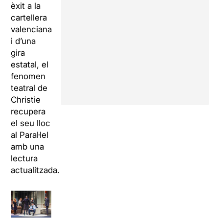
èxit a la
cartellera
valenciana
i d’una
gira
estatal, el
fenomen
teatral de
Christie
recupera
el seu lloc
al Paral·lel
amb una
lectura
actualitzada.