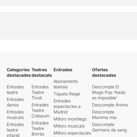
Categories
Teatres
Entrades
Ofertes
destacades
destacats
destacades
Abonaments
Entrades
Entrades
teatrals
Descompte El
teatre
Teatre
Mago Pop 'Nada
Tiquets Regal
Tívoli
es imposible'
Entrades
Entrades
dansa
Entrades
Descompte Ànima
espectacles a
Teatre
Entrades
Madrid
Descompte
Coliseum
musicals
Mamma mia
Millors monòlegs
Entrades
Entrades
Descompte
Millors musicals
Teatre
teatre
Germans de sang
Millors espectacles
Borràs
infantil