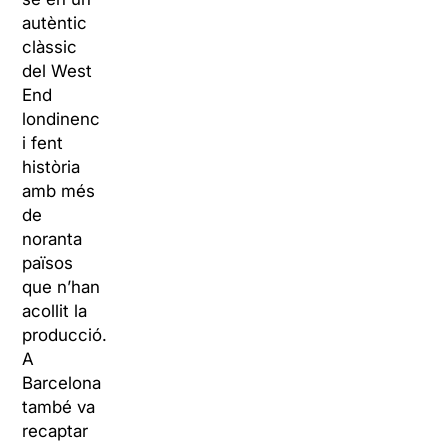
autèntic
clàssic
del West
End
londinenc
i fent
història
amb més
de
noranta
països
que n’han
acollit la
producció.
A
Barcelona
també va
recaptar