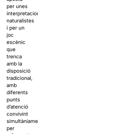
per unes
interpretacions
naturalistes
i per un
joc
escènic
que
trenca
amb la
disposició
tradicional,
amb
diferents
punts
d’atenció
convivint
simultàniament
per