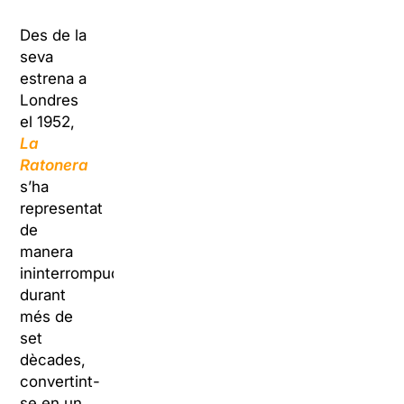
Des de la
seva
estrena a
Londres
el 1952,
La
Ratonera
s’ha
representat
de
manera
ininterrompuda
durant
més de
set
dècades,
convertint-
se en un