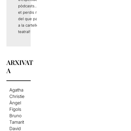
pòdcasts… No
et perdis res
del que passa
a la cartellera
teatral!
ARXIVAT
A
Agatha
Christie
Àngel
Fígols
Bruno
Tamarit
David