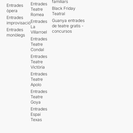
familiars
Entrades
Entrades
Black Friday
Teatre
òpera
Teatral
Romea
Entrades
Guanya entrades
Entrades
improvisació
de teatre gratis -
La
Entrades
concursos
Villarroel
monòlegs
Entrades
Teatre
Condal
Entrades
Teatre
Victòria
Entrades
Teatre
Apolo
Entrades
Teatre
Goya
Entrades
Espai
Texas