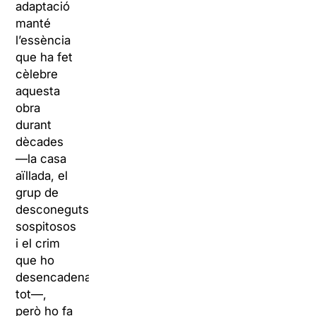
adaptació
manté
l’essència
que ha fet
cèlebre
aquesta
obra
durant
dècades
—la casa
aïllada, el
grup de
desconeguts
sospitosos
i el crim
que ho
desencadena
tot—,
però ho fa