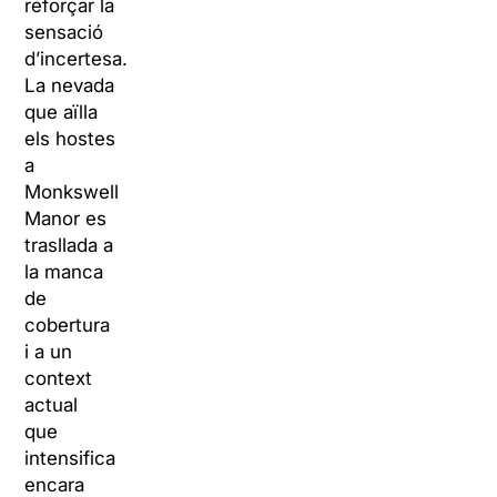
reforçar la
sensació
d’incertesa.
La nevada
que aïlla
els hostes
a
Monkswell
Manor es
trasllada a
la manca
de
cobertura
i a un
context
actual
que
intensifica
encara