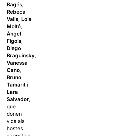
Bagés
,
Rebeca
Valls
,
Lola
Moltó
,
Àngel
Fígols
,
Diego
Braguinsky
,
Vanessa
Cano
,
Bruno
Tamarit
i
Lara
Salvador
,
que
donen
vida als
hostes
atrapats a