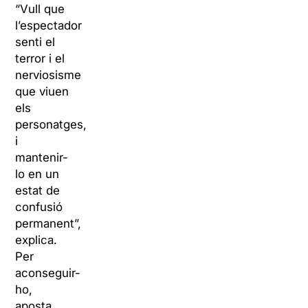
“Vull que
l’espectador
senti el
terror i el
nerviosisme
que viuen
els
personatges,
i
mantenir-
lo en un
estat de
confusió
permanent”,
explica.
Per
aconseguir-
ho,
aposta