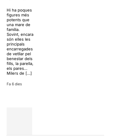
dels Von
Sol, platja,
Trapp.
còctels i un
Hi ha poques
Sonrisas y
resort
figures més
lágrimas, un
paradisíac.
potents que
dels grans
L’escenari
una mare de
clàssics de la
sembla perfecte
família.
història del
per
Sovint, encara
teatre musical,
desconnectar
són elles les
arribarà al
de la rutina,
principals
Teatre Apolo
però una
encarregades
del 17 al […]
conversa
de vetllar pel
inoportuna pot
benestar dels
27 juliol 2026
convertir unes
fills, la parella,
vacances entre
els pares…
amics en una
Milers de […]
revisió completa
de […]
Fa 6 dies
28 juliol 2026