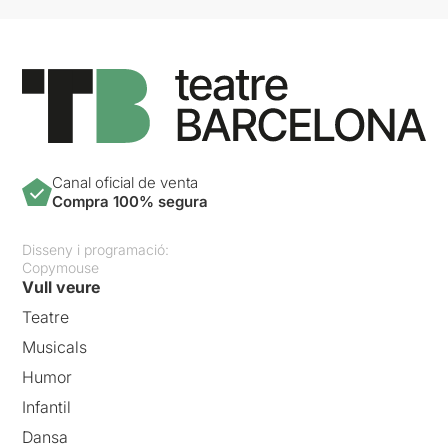
Canal oficial de venta
Compra 100% segura
Disseny i programació:
Copymouse
Vull veure
Teatre
Musicals
Humor
Infantil
Dansa