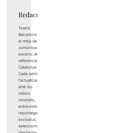
Redacció
Teatre
Barcelona és
el mitjà de
comunicació
escènic de
referència a
Catalunya.
Cada setmana
t’actualitzem
amb les
millors
novetats,
entrevistes,
reportatges
exclusius,
seleccions
d’espectacles,