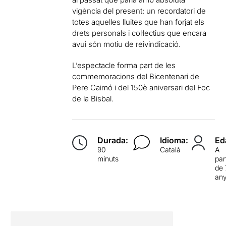
vigència del present: un recordatori de
totes aquelles lluites que han forjat els
drets personals i col·lectius que encara
avui són motiu de reivindicació.
L’espectacle forma part de les
commemoracions del Bicentenari de
Pere Caimó i del 150è aniversari del Foc
de la Bisbal.
Durada:
Idioma:
Ed
90
Català
A
minuts
par
de 
an