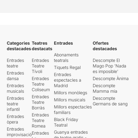
Categories
Teatres
Entrades
Ofertes
destacades
destacats
destacades
Abonaments
Entrades
Entrades
teatrals
Descompte El
teatre
Teatre
Mago Pop 'Nada
Tiquets Regal
Tívoli
es imposible'
Entrades
Entrades
dansa
Entrades
Descompte Ànima
espectacles a
Teatre
Entrades
Madrid
Descompte
Coliseum
musicals
Mamma mia
Millors monòlegs
Entrades
Entrades
Descompte
Millors musicals
Teatre
teatre
Germans de sang
Millors espectacles
Borràs
infantil
familiars
Entrades
Entrades
Black Friday
Teatre
òpera
Teatral
Romea
Entrades
Guanya entrades
Entrades
improvisació
de teatre gratis -