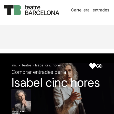
Cartellera i entrades
Descripció
Fitxa artística
Fotos i vídeos
Inici
»
Teatre
»
Isabel cinc hores
Comprar entrades per a
Isabel cinc hores