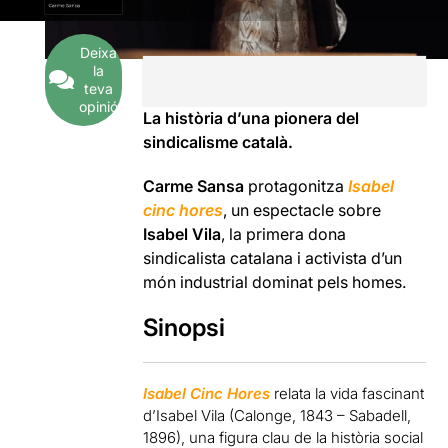
Deixa
la
teva
opinió
La història d’una pionera del
sindicalisme català.
Carme Sansa
protagonitza
Isabel
cinc hores
, un espectacle sobre
Isabel Vila
, la primera dona
sindicalista catalana i activista d’un
món industrial dominat pels homes.
Sinopsi
Isabel Cinc Hores
relata la vida fascinant
d’Isabel Vila (Calonge, 1843 – Sabadell,
1896), una figura clau de la història social