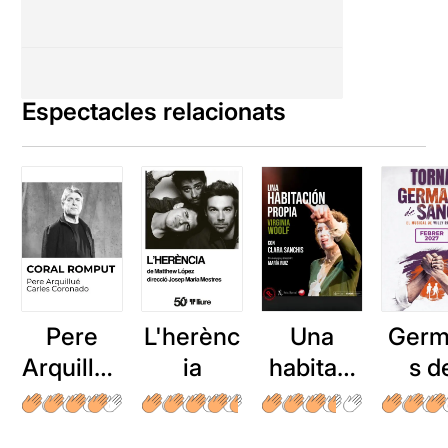
Espectacles relacionats
Pere
L'herènc
Una
Germ
Arquillué
ia
habitaci
s d
: Coral
ón
san
romput
propia