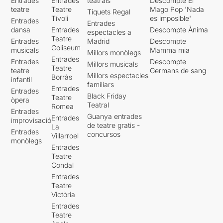
Entrades
Entrades
teatrals
Descompte El
teatre
Teatre
Mago Pop 'Nada
Tiquets Regal
Tívoli
es imposible'
Entrades
Entrades
dansa
Entrades
Descompte Ànima
espectacles a
Teatre
Entrades
Madrid
Descompte
Coliseum
musicals
Mamma mia
Millors monòlegs
Entrades
Entrades
Descompte
Millors musicals
Teatre
teatre
Germans de sang
Millors espectacles
Borràs
infantil
familiars
Entrades
Entrades
Black Friday
Teatre
òpera
Teatral
Romea
Entrades
Guanya entrades
Entrades
improvisació
de teatre gratis -
La
Entrades
concursos
Villarroel
monòlegs
Entrades
Teatre
Condal
Entrades
Teatre
Victòria
Entrades
Teatre