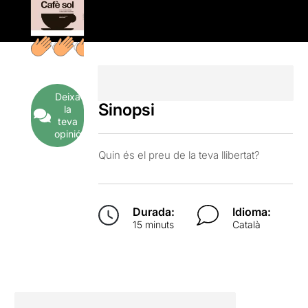
Deixa
Sinopsi
la
teva
opinió
Quin és el preu de la teva llibertat?
Durada:
Idioma:
15 minuts
Català