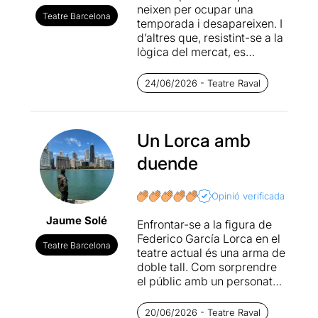
neixen per ocupar una
Teatre Barcelona
temporada i desapareixen. I
d’altres que, resistint-se a la
lògica del mercat, es
converteixen en clàssics.
Federico García
, com la
24/06/2026 - Teatre Raval
figura a qui fa referència
espectacle i títol, pertany a
aquesta segona categoria.
Un Lorca amb
Concebut i protagonitzat per
duende
Pep
Tosar
, l’espectacle va
veure la llum al 2015, en el
marc del
Festival Grec
,
Opinió verificada
iniciant una trajectòria
Jaume Solé
excepcional que l’ha portat a
Enfrontar-se a la figura de
recórrer nombrosos
Federico García Lorca en el
Teatre Barcelona
escenaris durant més d’una
teatre actual és una arma de
dècada. En un ecosistema
doble tall. Com sorprendre
teatral dominat per la
el públic amb un personatge
novetat permanent, per la
del qual ja creiem saber-ho
necessitat de renovar
tot? El risc de caure en el
20/06/2026 - Teatre Raval