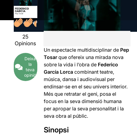
25
Opinions
Un espectacle multidisciplinar de
Pep
Tosar
que ofereix una mirada nova
Deixa
la
sobre la vida i l’obra de
Federico
teva
García Lorca
combinant teatre,
opinió
música, dansa i audiovisual per
endinsar-se en el seu univers interior.
Més que retratar el geni, posa el
focus en la seva dimensió humana
per apropar la seva personalitat i la
seva obra al públic.
Sinopsi