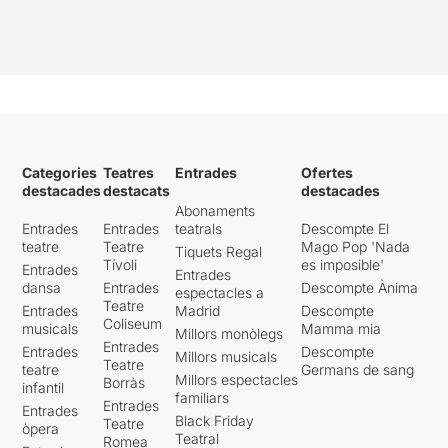
(biògrafa),
Vicenta
Fernández-Montesinos
García
(neboda del poeta) i
Juan de Loxa
( expert
lorquià). Durant el trajecte
ens aniran explicant els
moments més importants
del poeta.
Categories
Teatres
Entrades
Ofertes
En el documental també hi
destacades
destacats
destacades
veureu imatges de
Abonaments
paisatges d’Andalusia,
Entrades
Entrades
teatrals
Descompte El
imatges de documentals de
teatre
Teatre
Mago Pop 'Nada
Tiquets Regal
l’època, algunes fotografies i
Tívoli
es imposible'
Entrades
Entrades
dibuixos del poeta.
dansa
Entrades
Descompte Ànima
espectacles a
Teatre
Entrades
Madrid
Descompte
Coliseum
musicals
Mamma mia
Millors monòlegs
Entrades
Entrades
Descompte
Millors musicals
“Federico García” és un
Teatre
teatre
Germans de sang
Millors espectacles
espectacle on s’hi barreja
Borràs
infantil
familiars
sensibilitat, elegància,
Entrades
Entrades
Black Friday
emoció, poesia i art. Un
Teatre
òpera
Teatral
Romea
espectacle del tot