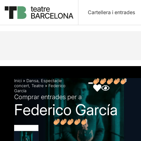
Cartellera i entrades
Descripció
Fitxa artística
Fotos i vídeos
Opin
Inici
»
Dansa
,
Espectacle
concert
,
Teatre
»
Federico
García
Comprar entrades per a
Federico García