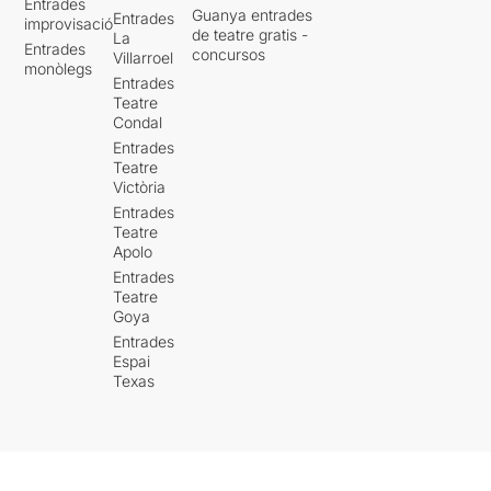
Entrades
Guanya entrades
imprescindible!!!
Entrades
improvisació
de teatre gratis -
La
Entrades
concursos
Villarroel
És realment impressionant
monòlegs
veure a tot el públic aixecat
Entrades
Teatre
aplaudint durant una bona
Condal
estona.
Entrades
Teatre
Victòria
Entrades
“Quiero dormir un rato,
Teatre
Apolo
un rato, un minuto, un
Entrades
siglo;
Teatre
Goya
pero que todos sepan que
Entrades
no he muerto;
Espai
Texas
que haya un establo de oro
en mis labios;
que soy un pequeño amigo
del viento Oeste;