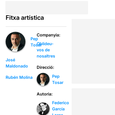
Fitxa artística
Companyia:
Pep
Oblideu-
Tosar
vos de
nosaltres
José
Maldonado
Direcció:
Pep
Rubén Molina
Tosar
Autoria:
Federico
García