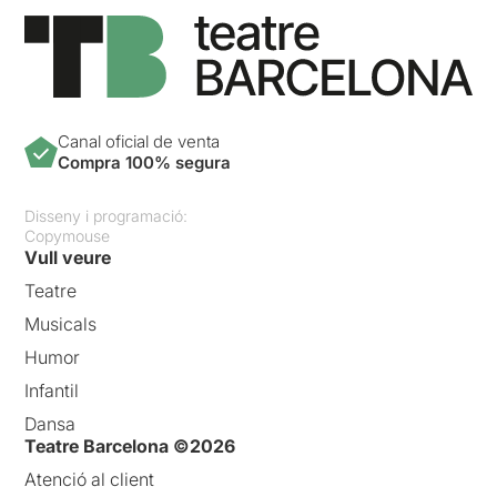
que soy la sombra inmensa
de mis lágrimas”
Federico García Lorca
Canal oficial de venta
Compra 100% segura
Disseny i programació:
Copymouse
Vull veure
Teatre
Musicals
Humor
Infantil
Dansa
Teatre Barcelona ©2026
Atenció al client