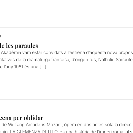
o
de les paraules
e Akadèmia vam estar convidats a l’estrena d’aquesta nova propo
tatives de la dramaturga francesa, d’origen rus, Nathalie Sarrau
re l’any 1981 és una […]
cena per oblidar
 Wolfang Amadeus Mozart , òpera en dos actes sota la direcció 
uin. LA CLEMENZA DI TITO, és una història de l’imperi romà, al seg