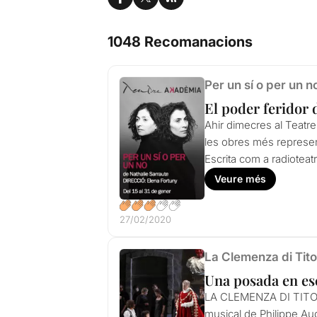
1048 Recomanacions
Per un sí o per un n
El poder feridor 
Ahir dimecres al Teatr
les obres més represen
Escrita com a radioteat
Veure més
27/02/2020
La Clemenza di Tito
Una posada en es
LA CLEMENZA DI TITO de
musical de Philippe Aug