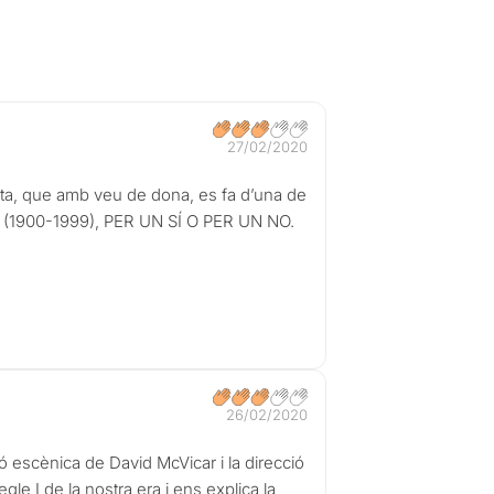
27/02/2020
sta, que amb veu de dona, es fa d’una de
te (1900-1999), PER UN SÍ O PER UN NO.
26/02/2020
escènica de David McVicar i la direcció
le I de la nostra era i ens explica la