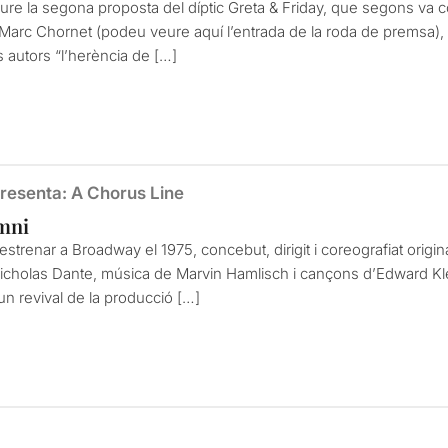
e la segona proposta del díptic Greta & Friday, que segons va come
arc Chornet (podeu veure aquí l’entrada de la roda de premsa), e
 autors “l’herència de […]
resenta: A Chorus Line
omni
renar a Broadway el 1975, concebut, dirigit i coreografiat origin
cholas Dante, música de Marvin Hamlisch i cançons d’Edward Kle
 un revival de la producció […]