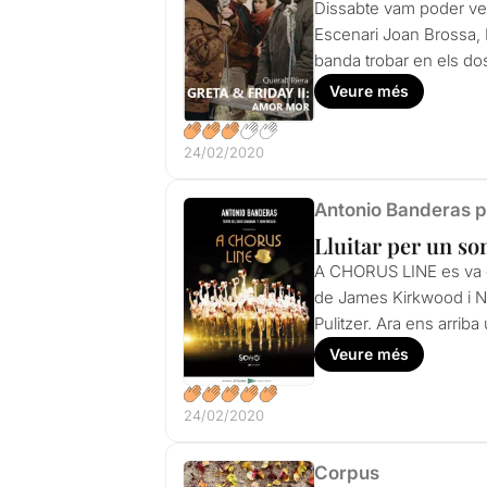
Dissabte vam poder veur
Escenari Joan Brossa, M
banda trobar en els dos
Veure més
24/02/2020
Antonio Banderas p
Lluitar per un s
A CHORUS LINE es va est
de James Kirkwood i Ni
Pulitzer. Ara ens arriba
Veure més
24/02/2020
Corpus