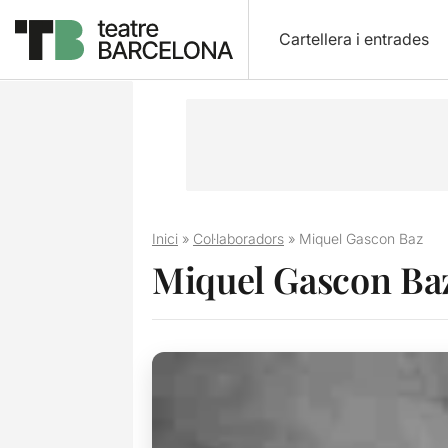
Cartellera i entrades
Inici
»
Col·laboradors
»
Miquel Gascon Baz
Miquel Gascon Ba