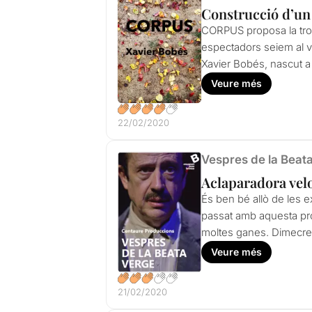
Construcció d’un
CORPUS proposa la trob
espectadors seiem al vo
Xavier Bobés, nascut a 
Veure més
22/02/2020
Vespres de la Beat
Aclaparadora velo
És ben bé allò de les e
passat amb aquesta p
moltes ganes. Dimecres
Veure més
21/02/2020