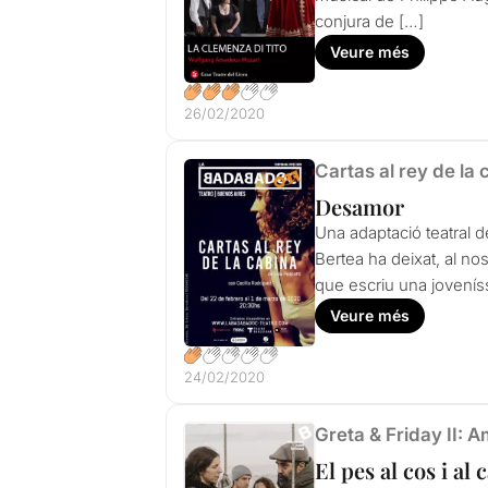
conjura de […]
Veure més
26/02/2020
Cartas al rey de la 
Desamor
Una adaptació teatral d
Bertea ha deixat, al nos
que escriu una jovenís
Veure més
24/02/2020
Greta & Friday II: 
El pes al cos i al 