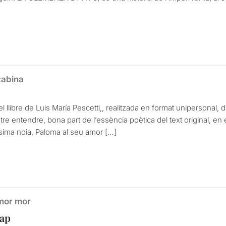
cabina
el llibre de Luis María Pescetti,, realitzada en format unipersonal,
tre entendre, bona part de l’essència poètica del text original, en el
sima noia, Paloma al seu amor […]
Amor mor
cap