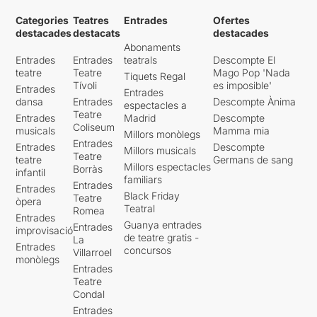
Categories
Teatres
Entrades
Ofertes
destacades
destacats
destacades
Abonaments
Entrades
Entrades
teatrals
Descompte El
teatre
Teatre
Mago Pop 'Nada
Tiquets Regal
Tívoli
es imposible'
Entrades
Entrades
dansa
Entrades
Descompte Ànima
espectacles a
Teatre
Entrades
Madrid
Descompte
Coliseum
musicals
Mamma mia
Millors monòlegs
Entrades
Entrades
Descompte
Millors musicals
Teatre
teatre
Germans de sang
Millors espectacles
Borràs
infantil
familiars
Entrades
Entrades
Black Friday
Teatre
òpera
Teatral
Romea
Entrades
Guanya entrades
Entrades
improvisació
de teatre gratis -
La
Entrades
concursos
Villarroel
monòlegs
Entrades
Teatre
Condal
Entrades