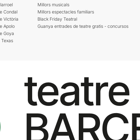
larroel
Millors musicals
re Condal
Millors espectacles familiars
e Victòria
Black Friday Teatral
e Apolo
Guanya entrades de teatre gratis - concursos
re Goya
i Texas