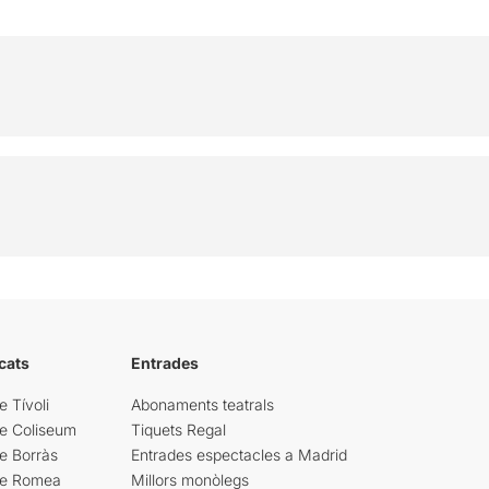
cats
Entrades
e Tívoli
Abonaments teatrals
re Coliseum
Tiquets Regal
e Borràs
Entrades espectacles a Madrid
re Romea
Millors monòlegs