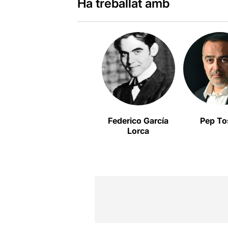
Ha treballat amb
Federico García
Pep To
Lorca