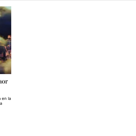
aor
 en la
 a