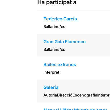
Ha participat a
Federico García
Ballarins/es
Gran Gala Flamenco
Ballarins/es
Bailes extraños
Intèrpret
Galería
Autoria
Direcció
Escenografia
Intèrpr