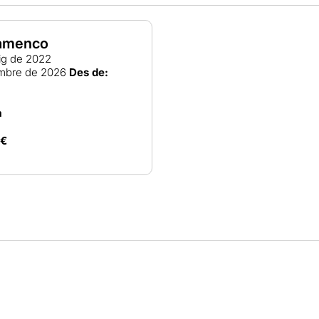
lamenco
ig de 2022
mbre de 2026
Des de:
a
0€