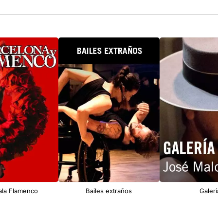
ala Flamenco
Bailes extraños
Galerí