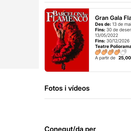
Gran Gala F
Des de:
13 de ma
Fins:
30 de dese
13/05/2022
Fins:
30/12/2026
Teatre Polioram
A partir de
25,0
Fotos i vídeos
Conegut/da per