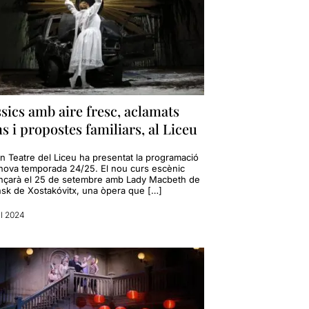
sics amb aire fresc, aclamats
 i propostes familiars, al Liceu
an Teatre del Liceu ha presentat la programació
 nova temporada 24/25. El nou curs escènic
çarà el 25 de setembre amb Lady Macbeth de
sk de Xostakóvitx, una òpera que […]
il 2024