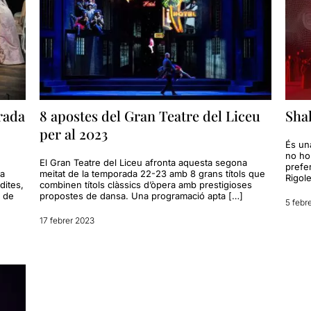
orada
8 apostes del Gran Teatre del Liceu
Shak
per al 2023
És un
no ho
El Gran Teatre del Liceu afronta aquesta segona
prefe
da
meitat de la temporada 22-23 amb 8 grans títols que
Rigole
dites,
combinen títols clàssics d’òpera amb prestigioses
s de
propostes de dansa. Una programació apta […]
5 febr
17 febrer 2023