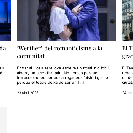
ada
‘Werther’, del romanticisme a la
El T
comunitat
gra
ceu
Entrar al Liceu sent jove esdevé un ritual iniciàtic i,
El Tea
ió
alhora, un acte disruptiu. No només perquè
rehabi
travesses unes portes carregades d’història, sinó
un de
perquè el teatre deixa de ser un […]
ciutat
23 abril 2026
24 ma