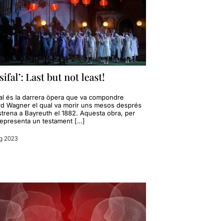
sifal’: Last but not least!
fal és la darrera òpera que va compondre
rd Wagner el qual va morir uns mesos després
strena a Bayreuth el 1882. Aquesta obra, per
 representa un testament […]
g 2023