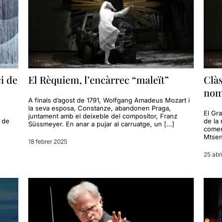
ci de
El Rèquiem, l’encàrrec “maleït”
Clàs
noms
A finals d’agost de 1791, Wolfgang Amadeus Mozart i
la seva esposa, Constanze, abandonen Praga,
El Gr
juntament amb el deixeble del compositor, Franz
 de
de la
Süssmeyer. En anar a pujar al carruatge, un […]
comen
Mtsen
18 febrer 2025
25 abr