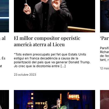
 al
El millor compositor operístic
‘Par
americà aterra al Liceu
Parsi
Richa
“Tots estem preocupats pel fet que Estats Units
de l’e
. És
estigui en franca decadència a causa de la
tant,
polarització del país que va generar Donald Trump.
at
Jo crec que la dicotomia entre […]
12 mai
23 octubre 2023