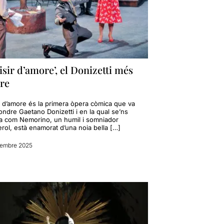
lisir d’amore’, el Donizetti més
re
ir d’amore és la primera òpera còmica que va
ndre Gaetano Donizetti i en la qual se’ns
a com Nemorino, un humil i somniador
rol, està enamorat d’una noia bella […]
vembre 2025