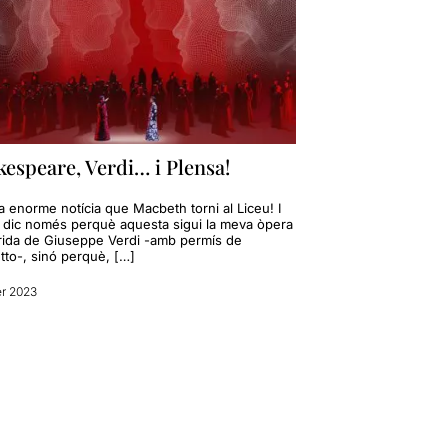
espeare, Verdi… i Plensa!
a enorme notícia que Macbeth torni al Liceu! I
 dic només perquè aquesta sigui la meva òpera
rida de Giuseppe Verdi -amb permís de
tto-, sinó perquè, […]
er 2023