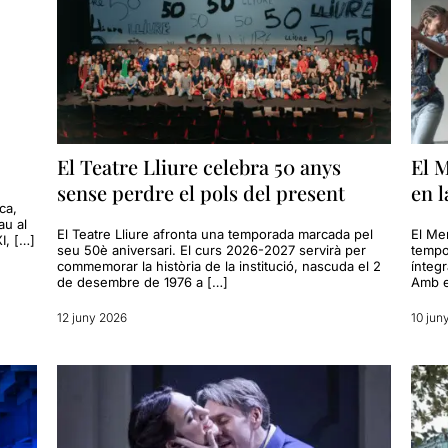
El Teatre Lliure celebra 50 anys
El M
sense perdre el pols del present
en 
ca,
au al
El Teatre Lliure afronta una temporada marcada pel
El Me
I, […]
seu 50è aniversari. El curs 2026-2027 servirà per
tempo
commemorar la història de la institució, nascuda el 2
ínteg
de desembre de 1976 a […]
Amb e
12 juny 2026
10 jun