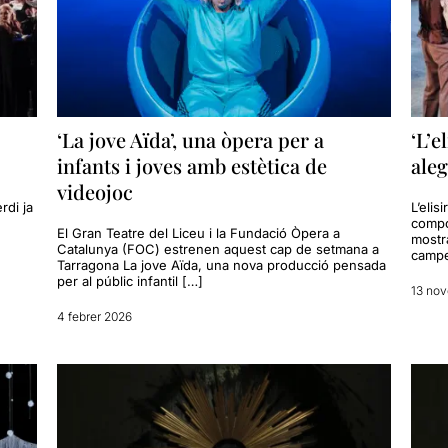
‘La jove Aïda’, una òpera per a
‘L’e
infants i joves amb estètica de
aleg
videojoc
rdi ja
L’elis
compo
El Gran Teatre del Liceu i la Fundació Òpera a
mostr
Catalunya (FOC) estrenen aquest cap de setmana a
campe
Tarragona La jove Aïda, una nova producció pensada
per al públic infantil […]
13 no
4 febrer 2026