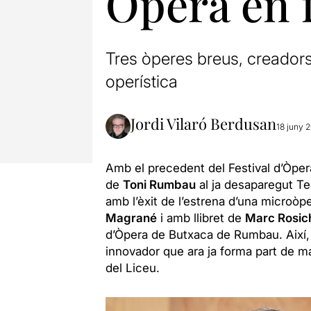
Òpera en 
Tres òperes breus, creador
operística
Jordi Vilaró Berdusan
18 juny 
Amb el precedent del Festival d’Òper
de
Toni Rumbau
al ja desaparegut Tea
amb l’èxit de l’estrena d’una microò
Magrané
i amb llibret de
Marc Rosic
d’Òpera de Butxaca de Rumbau. Així,
innovador que ara ja forma part de m
del Liceu.