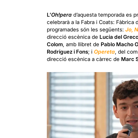
L’
Oh!pera
d’aquesta temporada es pro
celebrarà a la Fabra i Coats: Fàbrica
programades són les següents:
Jo, 
direcció escènica de
Lucia del Grec
Colom
, amb llibret de
Pablo Macho O
Rodríguez i Fons
; i
Opereta
, del co
direcció escènica a càrrec de
Marc S