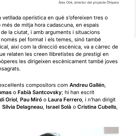
Àlex Ollé, director del projecte Òh!pera
vetllada operística en què s’ofereixen tres o
o més de mitja hora cadascuna, en espais
 de la ciutat, i amb arguments i situacions
o només pel format i els temes, sinó també
cal, així com la direcció escènica, va a càrrec de
ue relaten les creen llibretistes de prestigi en
icroòperes les dirigeixen escènicament també joves
nsagrats.
excel·lents compositors com
Andreu Gallén
,
omas
o
Fabià Santcovsky
; hi han escrit
di Oriol
,
Pau Miró
o
Laura Ferrero
, i n’han dirigit
,
Sílvia Delagneau
,
Israel Solà
o
Cristina Cubells
,