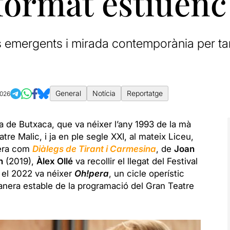
format estiuenc
s emergents i mirada contemporània per t
General
Notícia
Reportatge
2026
a de Butxaca, que va néixer l’any 1993 de la mà
tre Malic, i ja en ple segle XXI, al mateix Liceu,
pera com
Diàlegs de Tirant i Carmesina
, de
Joan
h
(2019),
Àlex Ollé
va recollir el llegat del Festival
 el 2022 va néixer
Oh!pera
, un cicle operístic
anera estable de la programació del Gran Teatre