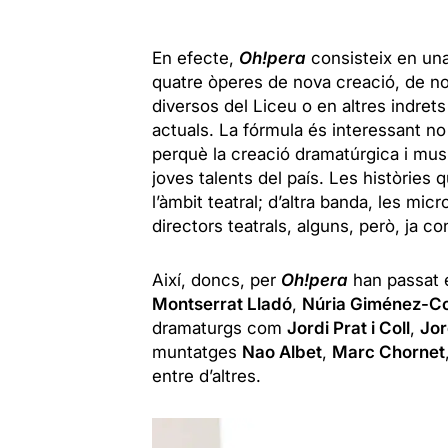
En efecte,
Oh!pera
consisteix en una 
quatre òperes de nova creació, de n
diversos del Liceu o en altres indrets
actuals. La fórmula és interessant n
perquè la creació dramatúrgica i musi
joves talents del país. Les històries q
l’àmbit teatral; d’altra banda, les m
directors teatrals, alguns, però, ja co
Així, doncs, per
Oh!pera
han passat 
Montserrat Lladó
,
Núria Giménez-C
dramaturgs com
Jordi Prat i Coll
,
Jor
muntatges
Nao Albet
,
Marc Chornet
entre d’altres.