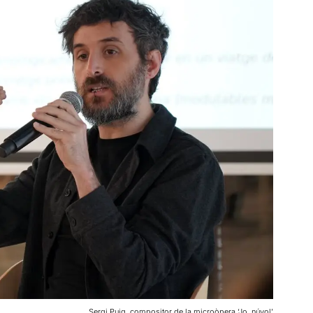
Sergi Puig, compositor de la microòpera ‘Jo, núvol’