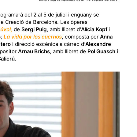
gramarà del 2 al 5 de juliol i enguany se
 de Creació de Barcelona. Les òperes
Núvol
,
de
Sergi Puig
, amb llibret d’
Alícia Kopf
i
o
;
La vida por los cuernos
, composta per
Anna
tero
i direcció escènica a càrrec d’
Alexandre
mpositor
Arnau Brichs
, amb llibret de
Pol Guasch
i
alicrú
.