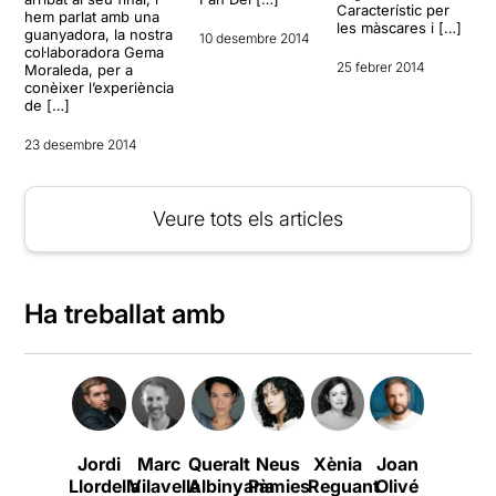
Característic per
hem parlat amb una
les màscares i […]
guanyadora, la nostra
10 desembre 2014
col·laboradora Gema
25 febrer 2014
Moraleda, per a
conèixer l’experiència
de […]
23 desembre 2014
Veure tots els articles
Ha treballat amb
Jordi
Marc
Queralt
Neus
Xènia
Joan
Mònica
Llordella
Vilavella
Albinyana
Pàmies
Reguant
Olivé
Macfer