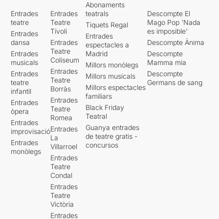
Abonaments
Entrades
Entrades
teatrals
Descompte El
teatre
Teatre
Mago Pop 'Nada
Tiquets Regal
Tívoli
es imposible'
Entrades
Entrades
dansa
Entrades
Descompte Ànima
espectacles a
Teatre
Entrades
Madrid
Descompte
Coliseum
musicals
Mamma mia
Millors monòlegs
Entrades
Entrades
Descompte
Millors musicals
Teatre
teatre
Germans de sang
Millors espectacles
Borràs
infantil
familiars
Entrades
Entrades
Black Friday
Teatre
òpera
Teatral
Romea
Entrades
Guanya entrades
Entrades
improvisació
de teatre gratis -
La
Entrades
concursos
Villarroel
monòlegs
Entrades
Teatre
Condal
Entrades
Teatre
Victòria
Entrades