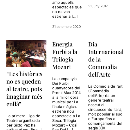
amb aquells
21 juny 2017
espectacles que
no es van
estrenar a […]
21 setembre 2020
Energia
Dia
Furbi a la
Internacional
Trilogia
de la
Mozart
Commedia
“Les històries
dell’Arte
La companyia
no es queden
Dei Furbi,
La Comèdia de l’art
al teatre, pots
guanyadora del
(Commèdia
Premi Max 2014
imaginar més
dell’Arte) és un
a la millor obra
gènere teatral
musical per La
enllà”
nascut al
flauta màgica,
cincueccento italià,
estrena nou
molt popular al sud
La primera Lliga de
espectacle a La
d’Europa fins a
Teatre organitzada
Seca. Trilogia
començaments del
per Sixto Paz ha
Mozart – Così
segle XIX.
arribat al seu final, i
Fan Dei […]