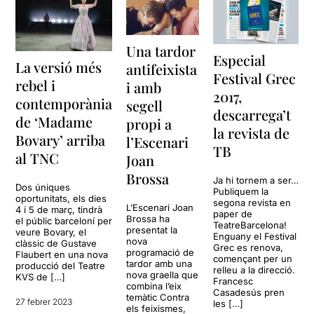
Una tardor
Especial
La versió més
antifeixista
Festival Grec
rebel i
i amb
2017,
contemporània
segell
descarrega’t
de ‘Madame
propi a
la revista de
Bovary’ arriba
l’Escenari
TB
al TNC
Joan
Brossa
Ja hi tornem a ser…
Dos úniques
Publiquem la
oportunitats, els dies
segona revista en
L’Escenari Joan
4 i 5 de març, tindrà
paper de
Brossa ha
el públic barceloní per
TeatreBarcelona!
presentat la
veure Bovary, el
Enguany el Festival
nova
clàssic de Gustave
Grec es renova,
programació de
Flaubert en una nova
començant per un
tardor amb una
producció del Teatre
relleu a la direcció.
nova graella que
KVS de […]
Francesc
combina l’eix
Casadesús pren
temàtic Contra
27 febrer 2023
les […]
els feixismes,