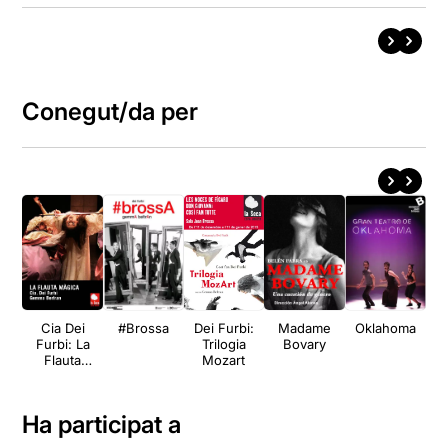
Conegut/da per
Cia Dei
#Brossa
Dei Furbi:
Madame
Oklahoma
A
Furbi: La
Trilogia
Bovary
Flauta
Mozart
Màgica
Ha participat a