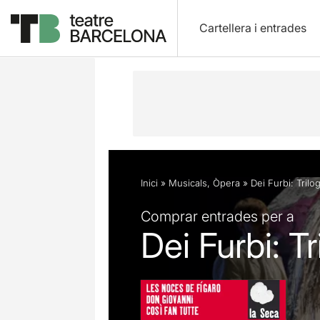
Cartellera i entrades
Descripció
Fitxa artística
Fotos i 
Inici
»
Musicals
,
Òpera
»
Dei Furbi: Trilo
Comprar entrades per a
Dei Furbi: T