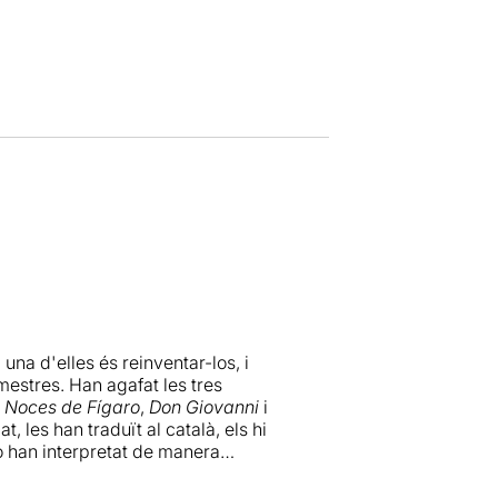
una d'elles és reinventar-los, i
mestres. Han agafat les tres
 Noces de Fígaro
,
Don Giovanni
i
, les han traduït al català, els hi
 ho han interpretat de manera
anar res més... Bé, que el tió us