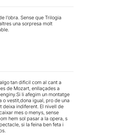
de l’obra. Sense que Trilogia
altres una sorpresa molt
able.
go tan dificil com al cant a
res de Mozart, enllaçades a
 enginy.Si li afegim un montatge
 o vestit,dona igual, pro de una
 deixa indiferent. El nivell de
encaixar mes o menys, sense
com hem sol pasar a la opera, s
ctacle, si la feina ben feta i
ps.