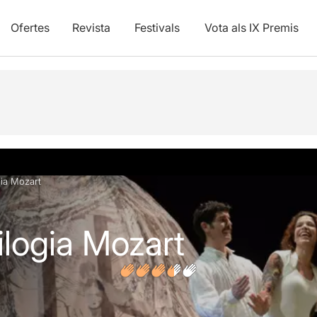
Ofertes
Revista
Festivals
Vota als IX Premis
vídeos
Opinions
Articles
gia Mozart
rilogia Mozart