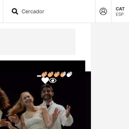
CAT
ESP