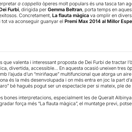
terpretar
a cappella
òperes molt populars és una tasca tan a
ei Furbi
, dirigida per
Gemma Beltran
, porta temps en aquest
 exitosos. Concretament,
La flauta màgica
va omplir en diver
 i tot va aconseguir guanyar el
Premi Max 2014 al Millor Espe
a ha estat encara més ambiciosa i agosarada que de costum: r
ozart
en un sol espectacle d'una horeta de durada. Les pece
bre llibrets de Lorenzo Da Ponte, que molts han intentat agru
d'una complexitat musical i d'un pès argumental molt més sò
e Figaro
. Dei Furbi intenta unir personatges i melodies sota u
 que valenta i interessant proposta de Dei Furbi de tractar l
ant molt aviat. El resultat final és un popurri mozartià farcit
tica, divertida, accessible… En aquesta ocasió uneixen tres 
e destaca el repàs argumental sencer a Les noces de Figaro.
mb l’ajuda d’un “miriñaque” multifuncional que atorga un aire 
ona és la més desenvolupada i on més entra en joc la part d’a
a sensació de retalls que es percep mentre es contempla l'esp
aro” bé hagués pogut ser un espectacle per si mateix, ple de 
gent treball de tot l'equip artístic. I per últim, ressaltar una qüe
 dóna la faldilla escenogràfica ideada per
Ramon Ivars
i la 
s bones interpretacions, especialment les de Queralt Albinya
radar força més “La flauta màgica”, el muntatge previ, potser 