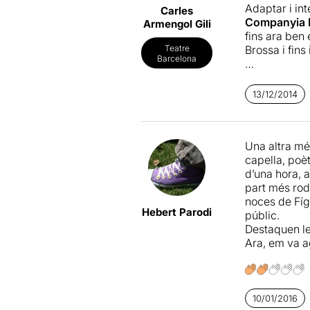
Adaptar i in
Carles
Companyia D
Armengol Gili
fins ara ben
Brossa i fins
Teatre
Barcelona
Ara, l'apost
òperes de
M
13/12/2014
compondre so
Giovanni
és 
Les noces d
Una altra més
s'acaba trenc
capella, poè
entre els qu
d’una hora, a
part més rod
Tot i aquest
noces de Fíg
magnífic i exi
Hebert Parodi
públic.
recursos que
Destaquen le
Ara, em va ag
10/01/2016