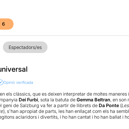
6
Espectadors/es
universal
Opinió verificada
en els clàssics, que es deixen interpretar de moltes maneres i 
companyia
Dei Furbi
, sota la batuta de
Gemma Beltran
, en son 
 geni de Salzburg va fer a partir de llibrets de
Da Ponte
(
Les
te
), s'han apropiat de parts, les han enllaçat com els ha semblat
gitons aclaridors i divertits, i ho han cantat i ho han ballat i
Si hi afegiu una bona escenografia i il·luminació no podeu dem
dependència, però la política és una altra mena de teatre.