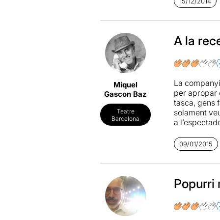
15/12/2014
Llegiu-ne m
A la rec
La companyia
Miquel
per apropar 
Gascon Baz
tasca, gens f
solament veur
Teatre
Barcelona
a l’espectad
Malauradamen
09/01/2015
Popurri