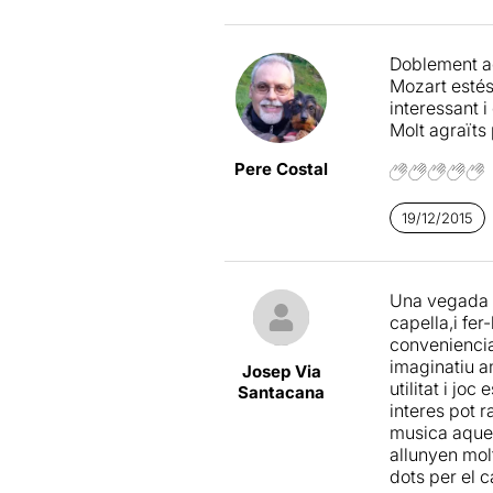
Doblement agr
Mozart estés
interessant 
Molt agraïts p
Pere Costal
19/12/2015
Una vegada m
capella,i fe
conveniencia
imaginatiu a
Josep Via
utilitat i jo
Santacana
interes pot 
musica aques
allunyen molt
dots per el 