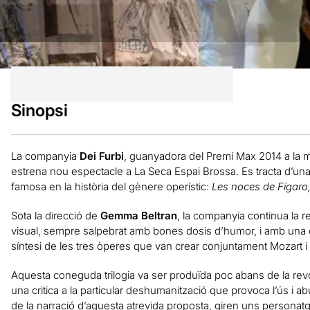
Sinopsi
La companyia
Dei Furbi
, guanyadora del Premi Max 2014 a la m
estrena nou espectacle a La Seca Espai Brossa. Es tracta d’una in
famosa en la història del gènere operístic:
Les noces de Fígaro,
Sota la direcció de
Gemma Beltran
, la companyia continua la re
visual, sempre salpebrat amb bones dosis d’humor, i amb una co
síntesi de les tres òperes que van crear conjuntament Mozart i
Aquesta coneguda trilogia va ser produïda poc abans de la rev
una critica a la particular deshumanització que provoca l’ús i abús
de la narració d’aquesta atrevida proposta, giren uns personatg