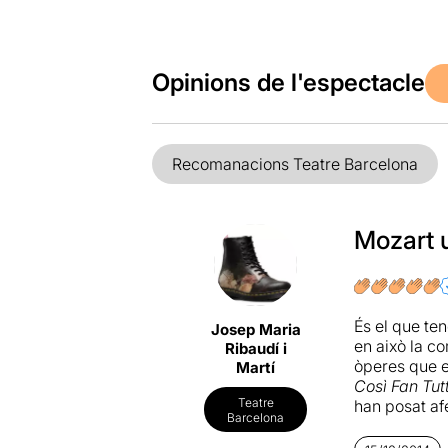
Opinions de l'espectacle
Recomanacions Teatre Barcelona
Mozart 
És el que ten
Josep Maria
en això la 
Ribaudí i
òperes que el
Martí
Così Fan Tut
Teatre
han posat afe
Barcelona
meravellosa. 
cagui una in