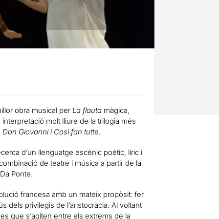
illor obra musical per
La flauta
màgica,
terpretació molt lliure de la trilogia més
 Don Giovanni i Così fan tutte
.
cerca d’un llenguatge escènic poètic, líric i
mbinació de teatre i música a partir de la
 Da Ponte.
olució francesa amb un mateix propòsit: fer
 dels privilegis de l’aristocràcia. Al voltant
es que s’agiten entre els extrems de la