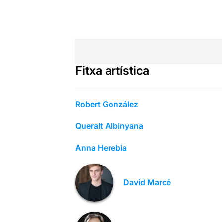
Fitxa artística
Robert González
Qu­eralt Albinyana
Anna Herebia
David Marcé