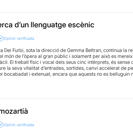
és
.
erca d’un llenguatge escènic
Opinió verificada
 Dei Furbi, sota la direcció de Gemma Beltran, continua la r
el món de l’òpera al gran públic i solament per això es mereix
àcil. El treball físic i vocal dels seus cinc intèrprets, és sen
e la seva vitalitat d’entrades, sortides, canvi accelerat de p
or bocabadat i extenuat, encara que aquests no es belluguin ni
t el que menys em va agradar va ser l’espectacle en si. La 
 mozartià
Opinió verificada