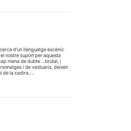
ecerca d’un llenguatge escènic
 el nostre suport per aquesta
se cap mena de dubte …brutal, i
ersonatges i de vestuaris, deixen
 de la cadira.
resta de la meva crónica
aqui
.