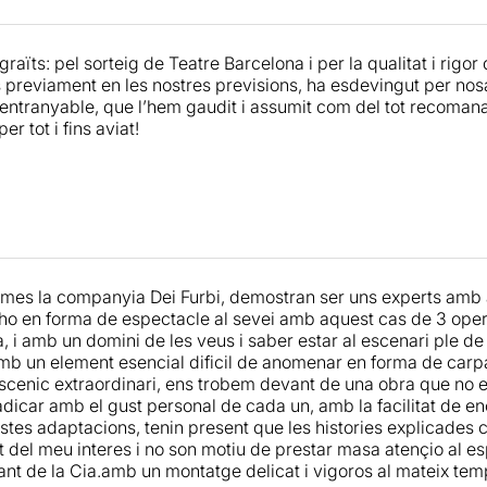
aïts: pel sorteig de Teatre Barcelona i per la qualitat i rigor 
 previament en les nostres previsions, ha esdevingut per nos
i entranyable, que l’hem gaudit i assumit com del tot recoman
er tot i fins aviat!
es la companyia Dei Furbi, demostran ser uns experts amb al
r-ho en forma de espectacle al sevei amb aquest cas de 3 ope
, i amb un domini de les veus i saber estar al escenari ple de
mb un element esencial dificil de anomenar en forma de carpa
c escenic extraordinari, ens trobem devant de una obra que no et
radicar amb el gust personal de cada un, amb la facilitat de 
tes adaptacions, tenin present que les histories explicades 
 del meu interes i no son motiu de prestar masa atençio al espe
cant de la Cia.amb un montatge delicat i vigoros al mateix tem