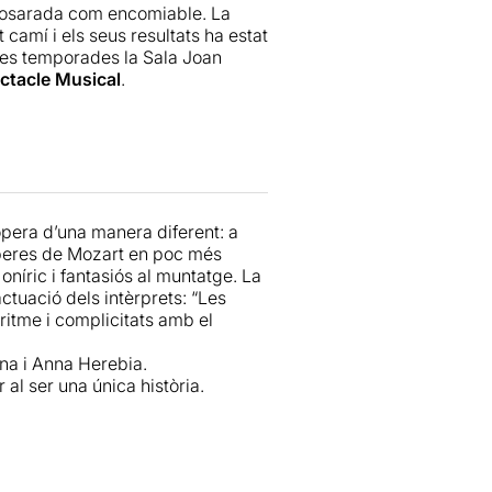
gosarada com encomiable. La
 camí i els seus resultats ha estat
ses temporades la Sala Joan
ctacle Musical
.
eunir ni més ni menys que tres
s són les que Mozart va
par com a trilogia tot i que
Don
lids que els de
Cosi fan tutte
i
n fil argumental que, de tan prim,
’òpera d’una manera diferent: a
 de moments enginyosos i divertits,
òperes de Mozart en poc més
oníric i fantasiós al muntatge. La
ctuació dels intèrprets: “Les
ectacle, cal reconèixer un
ritme i complicitats amb el
stió gens trivial: la infinitat de
mateixa
Gemma Beltran
.
na i Anna Herebia.
al ser una única història.