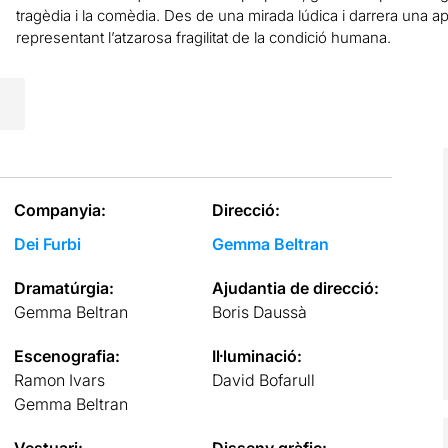
tragèdia i la comèdia. Des de una mirada lúdica i darrera una ap
representant l’atzarosa fragilitat de la condició humana.
Companyia:
Direcció:
Dei Furbi
Gemma Beltran
Dramatúrgia:
Ajudantia de direcció:
Gemma Beltran
Boris Daussà
Escenografia:
Il·luminació:
Ramon Ivars
David Bofarull
Gemma Beltran
Vestuari:
Disseny gràfic: