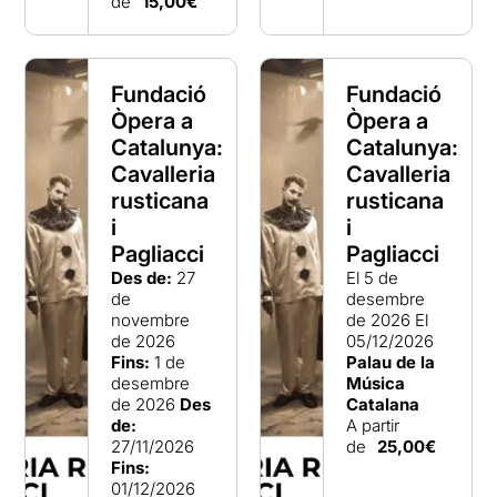
de
15,00€
Fundació
Fundació
Òpera a
Òpera a
Catalunya:
Catalunya:
Cavalleria
Cavalleria
rusticana
rusticana
i
i
Pagliacci
Pagliacci
Des de:
27
El 5 de
de
desembre
novembre
de 2026
El
de 2026
05/12/2026
Fins:
1 de
Palau de la
desembre
Música
de 2026
Des
Catalana
de:
A partir
27/11/2026
de
25,00€
Fins:
01/12/2026