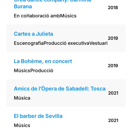
Burana
2018
En col·laboració amb
Músics
Cartes a Julieta
2019
Escenografia
Producció executiva
Vestuari
La Bohème, en concert
2019
Músics
Producció
Amics de l’Òpera de Sabadell: Tosca
2021
Música
El barber de Sevilla
2021
Músics