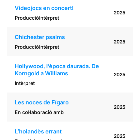
Videojocs en concert!
2025
Producció
Intèrpret
Chichester psalms
2025
Producció
Intèrpret
Hollywood, l’època daurada. De
Korngold a Williams
2025
Intèrpret
Les noces de Fígaro
2025
En col·laboració amb
L’holandès errant
2025