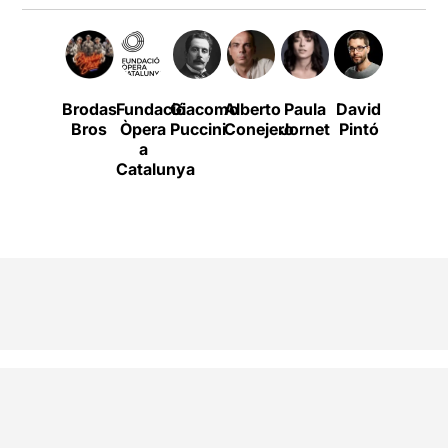
Brodas
Fundació
Giacomo
Alberto
Paula
David
Oriol
G
Bros
Òpera
Puccini
Conejero
Jornet
Pintó
Broggi
a
Catalunya