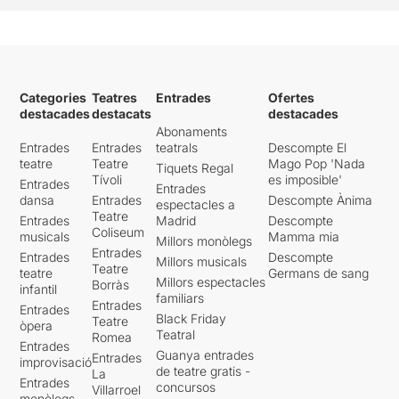
Categories
Teatres
Entrades
Ofertes
destacades
destacats
destacades
Abonaments
Entrades
Entrades
teatrals
Descompte El
teatre
Teatre
Mago Pop 'Nada
Tiquets Regal
Tívoli
es imposible'
Entrades
Entrades
dansa
Entrades
Descompte Ànima
espectacles a
Teatre
Entrades
Madrid
Descompte
Coliseum
musicals
Mamma mia
Millors monòlegs
Entrades
Entrades
Descompte
Millors musicals
Teatre
teatre
Germans de sang
Millors espectacles
Borràs
infantil
familiars
Entrades
Entrades
Black Friday
Teatre
òpera
Teatral
Romea
Entrades
Guanya entrades
Entrades
improvisació
de teatre gratis -
La
Entrades
concursos
Villarroel
monòlegs