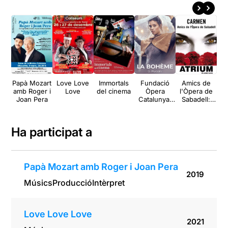
Papà Mozart
Love Love
Immortals
Fundació
Amics de
C
amb Roger i
Love
del cinema
Òpera
l'Òpera de
Na
Joan Pera
Catalunya:
Sabadell:
D
La Bohème
Carmen
tr
Ha participat a
Papà Mozart amb Roger i Joan Pera
2019
Músics
Producció
Intèrpret
Love Love Love
2021