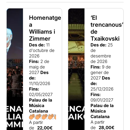
Homenatge
‘El
a
trencanous’
Williams i
de
Zimmer
Txaikovski
Des de:
11
Des de:
25
d'octubre de
de
2026
desembre
Fins:
2 de
de 2026
maig de
Fins:
9 de
2027
Des
gener de
de:
2027
Des
11/10/2026
de:
Fins:
25/12/2026
02/05/2027
Fins:
Palau de la
09/01/2027
Música
Palau de la
Catalana
Música
Catalana
A partir
A partir
de
28,00€
de
22,00€