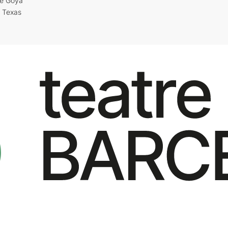
re Goya
i Texas