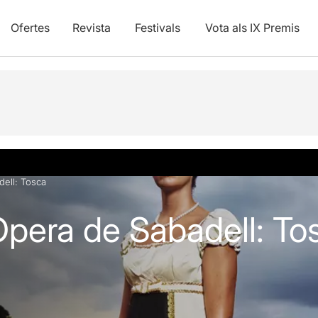
Ofertes
Revista
Festivals
Vota als IX Premis
dell: Tosca
Òpera de Sabadell: To