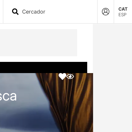
CAT
ESP
sca