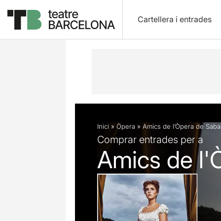
Cartellera i entrades
Descripció
Fitxa artística
Inici
»
Òpera
»
Amics de l’Òpera de Saba
Comprar entrades per a
Amics de l'