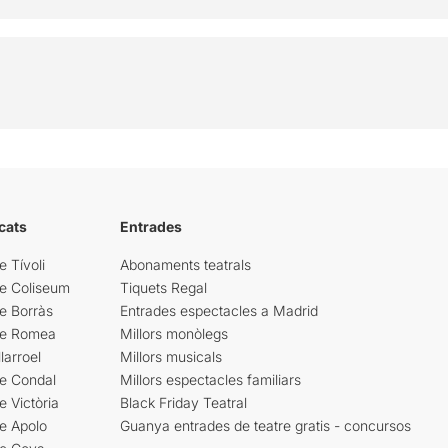
cats
Entrades
e Tívoli
Abonaments teatrals
re Coliseum
Tiquets Regal
e Borràs
Entrades espectacles a Madrid
re Romea
Millors monòlegs
larroel
Millors musicals
re Condal
Millors espectacles familiars
e Victòria
Black Friday Teatral
e Apolo
Guanya entrades de teatre gratis - concursos