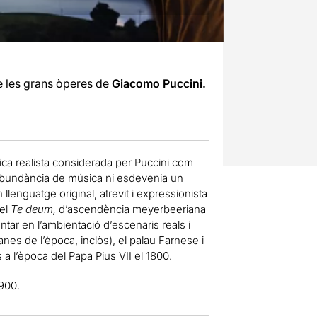
e les grans òperes de
Giacomo Puccini.
ica realista considerada per Puccini com
abundància de música ni esdevenia un
llenguatge original, atrevit i expressionista
 el
Te deum,
d’ascendència meyerbeeriana
ntar en l’ambientació d’escenaris reals i
nes de l’època, inclòs), el palau Farnese i
a l’època del Papa Pius VII el 1800.
1900.