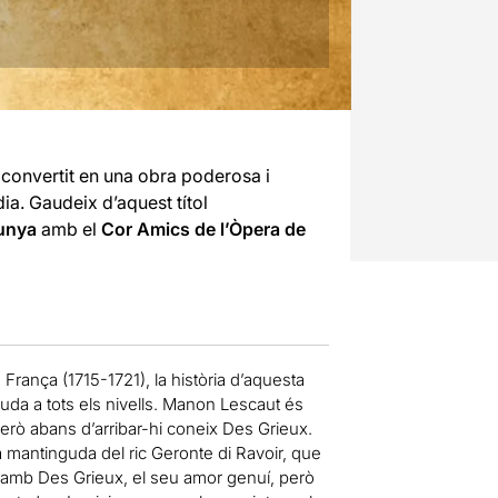
 convertit en una obra poderosa i
a. Gaudeix d’aquest títol
unya
amb el
Cor Amics de l’Òpera de
rança (1715-1721), la història d’aquesta
puda a tots els nivells. Manon Lescaut és
però abans d’arribar-hi coneix Des Grieux.
 mantinguda del ric Geronte di Ravoir, que
ir amb Des Grieux, el seu amor genuí, però