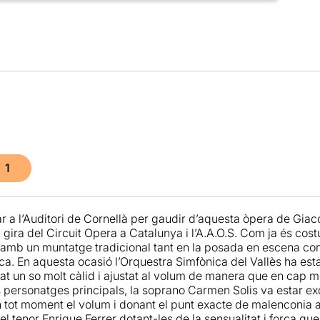
1
ar a l’Auditori de Cornellà per gaudir d’aquesta òpera de Gia
a gira del Circuit Opera a Catalunya i l’A.A.O.S. Com ja és cos
 amb un muntatge tradicional tant en la posada en escena com 
oca. En aquesta ocasió l’Orquestra Simfònica del Vallès ha estat 
at un so molt càlid i ajustat al volum de manera que en cap mo
s personatges principals, la soprano Carmen Solis va estar exq
n tot moment el volum i donant el punt exacte de malenconia 
l tenor Enrique Ferrer dotant-les de la sensualitat i força qu