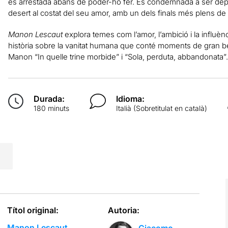
és arrestada abans de poder-ho fer. És condemnada a ser depo
desert al costat del seu amor, amb un dels finals més plens de 
Manon Lescaut
explora temes com l’amor, l’ambició i la influènc
història sobre la vanitat humana que conté moments de gran be
Manon “In quelle trine morbide” i “Sola, perduta, abbandonata”.
Durada:
Idioma:
180 minuts
Italià (Sobretitulat en català)
Títol original:
Autoria:
Manon Lescaut
Giacomo