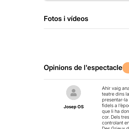
Fotos i vídeos
Opinions de l'espectacle
Ahir vaig an
teatre dins l
presentar-la
fidels a l’èp
Josep OS
que li ha don
cor. Dels tre
controlant e
Des Grieux de