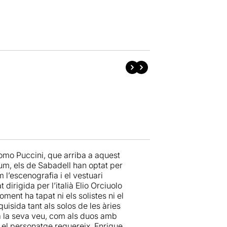
como Puccini, que arriba a aquest
tum, els de Sabadell han optat per
l’escenografia i el vestuari
dirigida per l’italià Elio Orciuolo
ment ha tapat ni els solistes ni el
uisida tant als solos de les àries
a la seva veu, com als duos amb
e el personatge requereix. Enrique