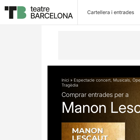
Cartellera i entrades
Descripció
Fitxa artística
Fotos i 
Inici
»
Espectacle concert
,
Musicals
,
Òpe
Tragèdia
Comprar entrades per a
Manon Lesc