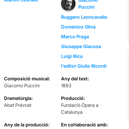
Puccini
Ruggero Leoncavallo
Domenico Oliva
Marco Praga
Giuseppe Giacosa
Luigi Illica
l’editor Giulio Ricordi
Composició musical:
Any del text:
Giacomo Puccini
1893
Dramatúrgia:
Producció:
Abat Prévost
Fundació Òpera a
Catalunya
Any de la producció:
En col·laboració amb: