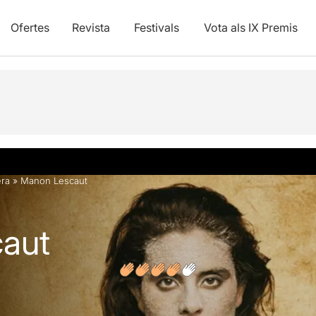
Ofertes
Revista
Festivals
Vota als IX Premis
vídeos
Opinions
Articles
ra
»
Manon Lescaut
aut