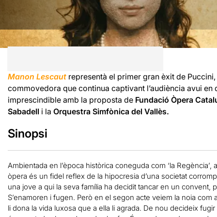
Manon Lescaut
representà el primer gran èxit de Puccini,
commovedora que continua captivant l’audiència avui en di
imprescindible amb la proposta de
Fundació Òpera Catal
Sabadell
i la
Orquestra Simfònica del Vallès.
Sinopsi
Ambientada en l’època històrica coneguda com ‘la Regència’, a F
òpera és un fidel reflex de la hipocresia d’una societat corrom
una jove a qui la seva família ha decidit tancar en un convent, 
S’enamoren i fugen. Però en el segon acte veiem la noia com a
li dona la vida luxosa que a ella li agrada. De nou decideix fug