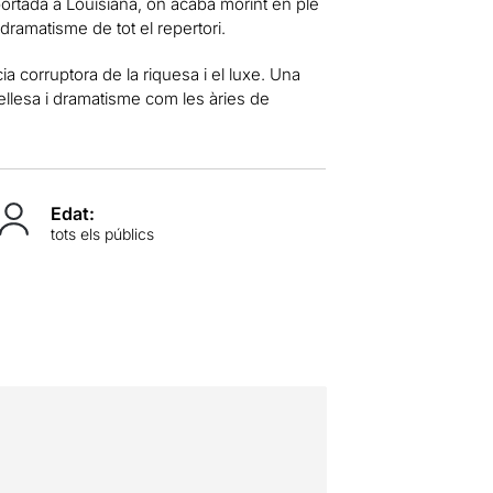
rtada a Louisiana, on acaba morint en ple
dramatisme de tot el repertori.
ia corruptora de la riquesa i el luxe. Una
llesa i dramatisme com les àries de
Edat:
tots els públics