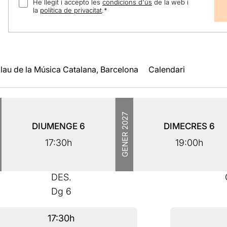
He llegit i accepto les
condicions d'ús
de la web i
la
política de privacitat
.
*
lau de la Música Catalana, Barcelona
Calendari
2027
DIUMENGE
6
DIMECRES
6
GENER
17:30h
19:00h
DES.
Dg
6
17:30h