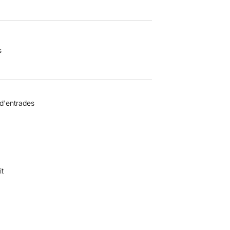
s
 d'entrades
it