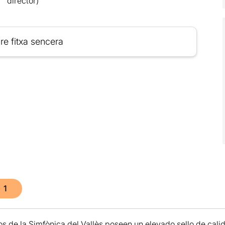
director)
re fitxa sencera
1
os de la Simfònica del Vallès poseen un elevado sello de cali