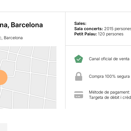
ana, Barcelona
Sales:
Sala concerts
:
2015 persone
Petit Palau
:
120 persones
c, Barcelona
Canal oficial de venta
Compra 100% segura
Métode de pagament:
Targeta de dèbit i crèd