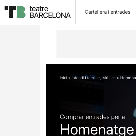
Cartellera i entrades
Descripció
Horaris
Fitxa artística
Inici
»
Infantil i familiar
,
Música
»
Homenat
Comprar entrades per a
Homenatge 