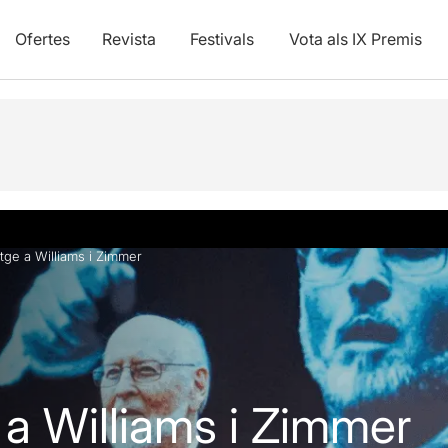
Ofertes
Revista
Festivals
Vota als IX Premis
Opinions
Info pràctica
ge a Williams i Zimmer
a Williams i Zimmer