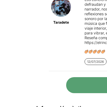
defraudan y 
narrador, no
reflexiones 
sonoro por l
Taradete
música que f
viaje interi
para vibrar,
Reseña comp
https://elri
12/07/2026