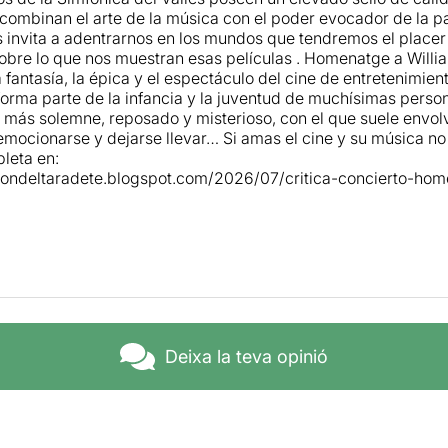
combinan el arte de la música con el poder evocador de la pa
s invita a adentrarnos en los mundos que tendremos el place
sobre lo que nos muestran esas películas . Homenatge a Willi
a fantasía, la épica y el espectáculo del cine de entretenimie
orma parte de la infancia y la juventud de muchísimas person
or, más solemne, reposado y misterioso, con el que suele env
 emocionarse y dejarse llevar… Si amas el cine y su música no 
leta en:
ncondeltaradete.blogspot.com/2026/07/critica-concierto-hom
Deixa la teva opinió