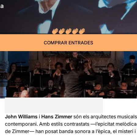
na
COMPRAR ENTRADES
John Williams
i
Hans Zimmer
són els arquitectes musicals
contemporani. Amb estils contrastats —l’epicitat melòdica
de Zimmer— han posat banda sonora a l’èpica, el misteri i