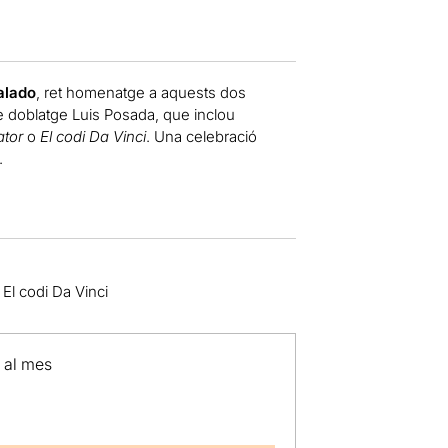
alado
, ret homenatge a aquests dos
de doblatge Luis Posada, que inclou
iator
o
El codi Da Vinci
. Una celebració
.
 El codi Da Vinci
p al mes