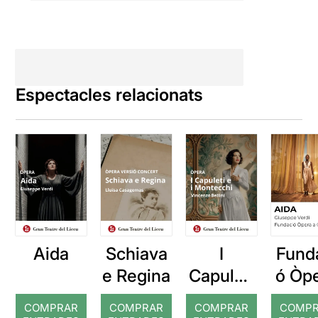
Espectacles relacionats
Aida
Schiava
I
Fund
e Regina
Capuleti
ó Òp
e i
a
COMPRAR
COMPRAR
COMPRAR
COMP