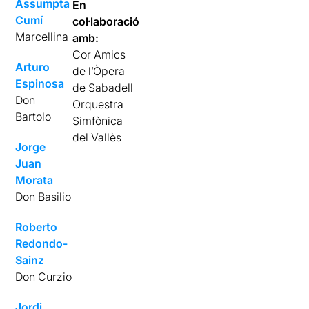
Assumpta
En
Cumí
col·laboració
Marcellina
amb:
Cor Amics
Arturo
de l’Òpera
Espinosa
de Sabadell
Don
Orquestra
Bartolo
Simfònica
del Vallès
Jorge
Juan
Morata
Don Basilio
Roberto
Redondo-
Sainz
Don Curzio
Jordi