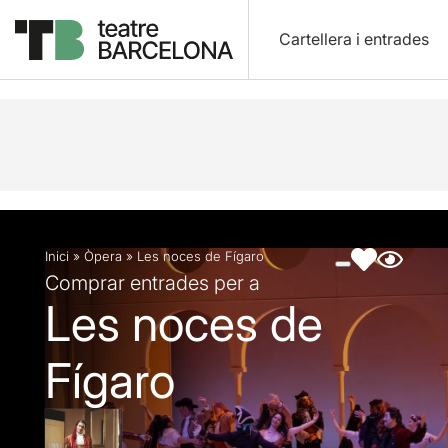
Cartellera i entrades
Descripció
Fitxa artística
Fotos i vídeos
Artic
Inici
»
Òpera
»
Les noces de Fígaro
Comprar entrades per a
Les noces de
Fígaro