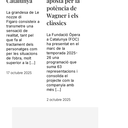
Catalunya
aposta per la
potència de
La grandesa de Le
Wagner i els
nozze di
clàssics
Figaro consisteix a
transmetre una
sensació de
La Fundació Òpera
realitat, tant pel
a Catalunya (FOC)
que fa al
ha presentat en el
tractament dels
marc de la
personatges com
temporada 2025-
per les situacions
26 una
de l’obra, molt
programació que
superior a la […]
suma 63
representacions i
17 octubre 2025
consolida el
projecte com la
companyia amb
més […]
2 octubre 2025