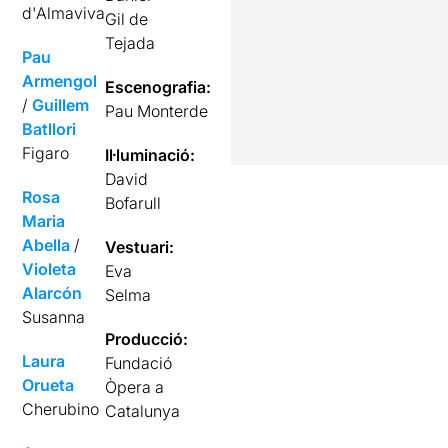
d'Almaviva
Gil de
Tejada
Pau
Armengol
Escenografia:
/
Guillem
Pau Monterde
Batllori
Figaro
Il·luminació:
David
Rosa
Bofarull
Maria
Abella
/
Vestuari:
Violeta
Eva
Alarcón
Selma
Susanna
Producció:
Laura
Fundació
Orueta
Òpera a
Cherubino
Catalunya