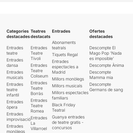
Categories
Teatres
Entrades
Ofertes
destacades
destacats
destacades
Abonaments
Entrades
Entrades
teatrals
Descompte El
teatre
Teatre
Mago Pop 'Nada
Tiquets Regal
Tívoli
es imposible'
Entrades
Entrades
dansa
Entrades
Descompte Ànima
espectacles a
Teatre
Entrades
Madrid
Descompte
Coliseum
musicals
Mamma mia
Millors monòlegs
Entrades
Entrades
Descompte
Millors musicals
Teatre
teatre
Germans de sang
Millors espectacles
Borràs
infantil
familiars
Entrades
Entrades
Black Friday
Teatre
òpera
Teatral
Romea
Entrades
Guanya entrades
Entrades
improvisació
de teatre gratis -
La
Entrades
concursos
Villarroel
monòlegs