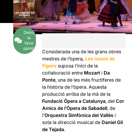
Deixa
la
teva
opinió
Considerada una de les grans obres
mestres de l’òpera
,
Les noces de
Figaro
suposa l’inici de la
col·laboració entre
Mozart
i
Da
Ponte
, una de les més fructíferes de
la història de l’òpera. Aquesta
producció arriba de la mà de la
Fundació Òpera a Catalunya
, del
Cor
Amics de l’Òpera de Sabadell
, de
l’
Orquestra Simfònica del Vallès
i
sota la direcció musical de
Daniel Gil
de Tejada
.