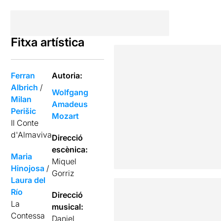
Fitxa artística
Ferran
Autoria:
Albrich
/
Wolfgang
Milan
Amadeus
Perišic
Mozart
Il Conte
d'Almaviva
Direcció
escènica:
Maria
Miquel
Hinojosa
/
Gorriz
Laura del
Río
Direcció
La
musical:
Contessa
Daniel