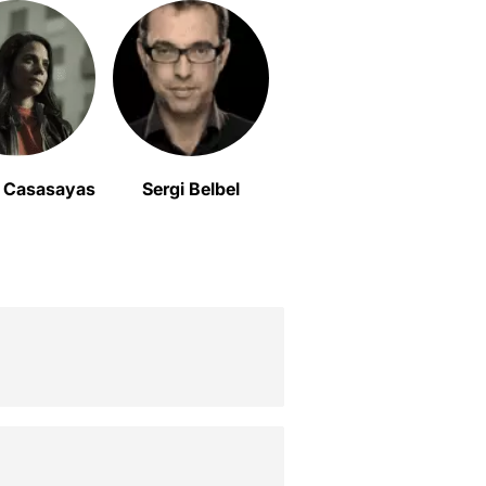
t Casasayas
Sergi Belbel
Gemma Martínez
E