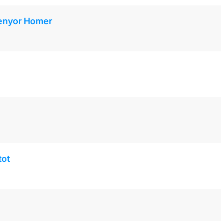
 senyor Homer
tot