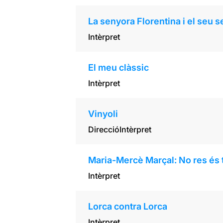
La senyora Florentina i el seu
Intèrpret
El meu clàssic
Intèrpret
Vinyoli
Direcció
Intèrpret
Maria-Mercè Marçal: No res és 
Intèrpret
Lorca contra Lorca
Intèrpret