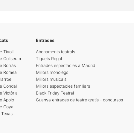
cats
Entrades
e Tívoli
Abonaments teatrals
re Coliseum
Tiquets Regal
e Borràs
Entrades espectacles a Madrid
re Romea
Millors monòlegs
larroel
Millors musicals
re Condal
Millors espectacles familiars
e Victòria
Black Friday Teatral
e Apolo
Guanya entrades de teatre gratis - concursos
re Goya
i Texas