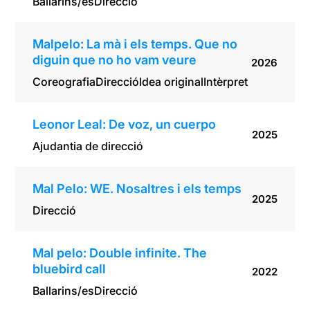
Ballarins/es
Direcció
Malpelo: La mà i els temps. Que no
diguin que no ho vam veure
2026
Coreografia
Direcció
Idea original
Intèrpret
Leonor Leal: De voz, un cuerpo
2025
Ajudantia de direcció
Mal Pelo: WE. Nosaltres i els temps
2025
Direcció
Mal pelo: Double infinite. The
bluebird call
2022
Ballarins/es
Direcció