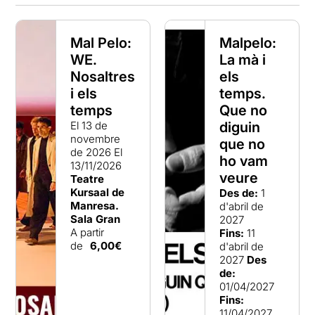
Mal Pelo:
Malpelo:
WE.
La mà i
Nosaltres
els
i els
temps.
temps
Que no
El 13 de
diguin
novembre
que no
de 2026
El
ho vam
13/11/2026
veure
Teatre
Kursaal de
Des de:
1
Manresa.
d'abril de
Sala Gran
2027
A partir
Fins:
11
de
6,00€
d'abril de
2027
Des
de:
01/04/2027
Fins:
11/04/2027