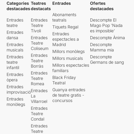
Categories
Teatres
Entrades
Ofertes
destacades
destacats
destacades
Abonaments
Entrades
Entrades
teatrals
Descompte El
teatre
Teatre
Mago Pop 'Nada
Tiquets Regal
Tívoli
es imposible'
Entrades
Entrades
dansa
Entrades
Descompte Ànima
espectacles a
Teatre
Entrades
Madrid
Descompte
Coliseum
musicals
Mamma mia
Millors monòlegs
Entrades
Entrades
Descompte
Millors musicals
Teatre
teatre
Germans de sang
Millors espectacles
Borràs
infantil
familiars
Entrades
Entrades
Black Friday
Teatre
òpera
Teatral
Romea
Entrades
Guanya entrades
Entrades
improvisació
de teatre gratis -
La
Entrades
concursos
Villarroel
monòlegs
Entrades
Teatre
Condal
Entrades
Teatre