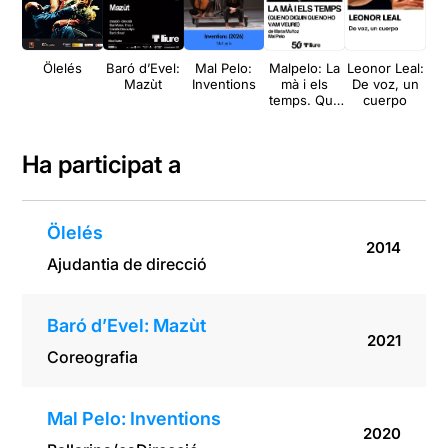
Ölelés
Baró d’Evel:
Mal Pelo:
Malpelo: La
Leonor Leal:
M
Mazùt
Inventions
mà i els
De voz, un
temps. Que
cuerpo
No
no diguin
e
que no ho
vam veure
Ha participat a
Ölelés
2014
Ajudantia de direcció
Baró d’Evel: Mazùt
2021
Coreografia
Mal Pelo: Inventions
2020