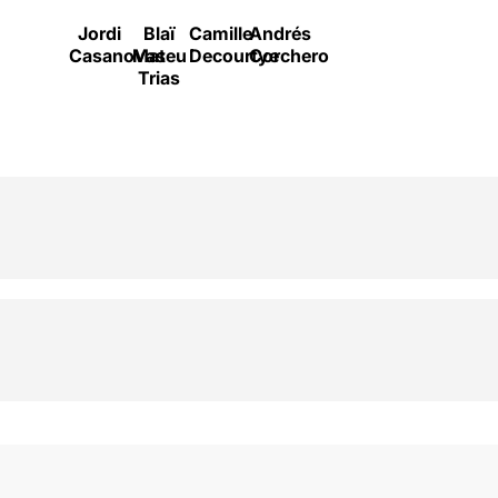
Jordi
Blaï
Camille
Andrés
Casanovas
Mateu
Decourtye
Corchero
Trias